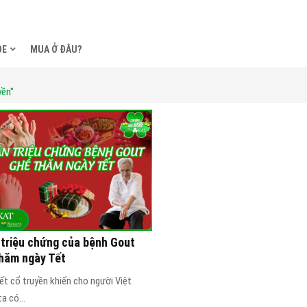
ỎE
MUA Ở ĐÂU?
yền"
triệu chứng của bệnh Gout
hăm ngày Tết
ết cổ truyền khiến cho người Việt
a có...