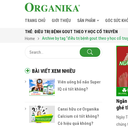
TRANG CHỦ
GIỚI THIỆU
SẢN PHẨM
GÓC SỨC KH
THẺ:
ĐIỀU TRỊ BỆNH GOUT THEO Y HỌC CỔ TRUYỀN
Archive by tag "điều trị bệnh gout theo y học cổ tru
Home
BÀI VIẾT XEM NHIỀU
Viên uống bổ não Super
IQ có tốt không?
Ngăn 
ghé t
Canxi hữu cơ Organika
Calcium có tốt không?
Ngày T
Có hiệu quả không?
chúng t