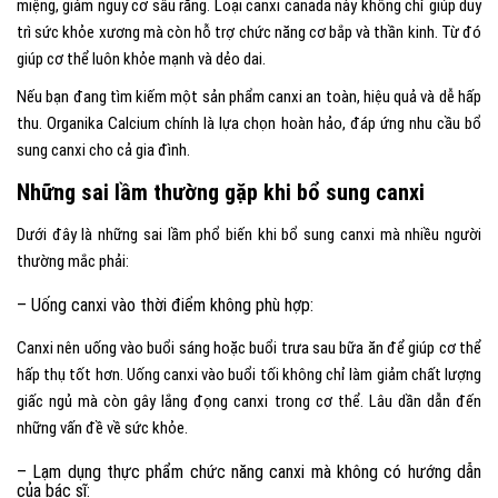
miệng, giảm nguy cơ sâu răng. Loại canxi canada này không chỉ giúp duy
trì sức khỏe xương mà còn hỗ trợ chức năng cơ bắp và thần kinh. Từ đó
giúp cơ thể luôn khỏe mạnh và dẻo dai.
Nếu bạn đang tìm kiếm một sản phẩm canxi an toàn, hiệu quả và dễ hấp
thu. Organika Calcium chính là lựa chọn hoàn hảo, đáp ứng nhu cầu bổ
sung canxi cho cả gia đình.
Những sai lầm thường gặp khi bổ sung canxi
Dưới đây là những sai lầm phổ biến khi bổ sung canxi mà nhiều người
thường mắc phải:
– Uống canxi vào thời điểm không phù hợp:
Canxi nên uống vào buổi sáng hoặc buổi trưa sau bữa ăn để giúp cơ thể
hấp thụ tốt hơn. Uống canxi vào buổi tối không chỉ làm giảm chất lượng
giấc ngủ mà còn gây lắng đọng canxi trong cơ thể. Lâu dần dẫn đến
những vấn đề về sức khỏe.
– Lạm dụng thực phẩm chức năng canxi mà không có hướng dẫn
của bác sĩ: