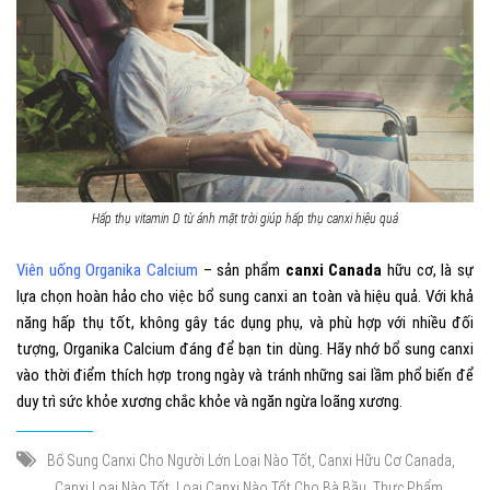
Hấp thụ vitamin D từ ánh mặt trời giúp hấp thụ canxi hiệu quả
Viên uống Organika Calcium
–
sản phẩm
canxi Canada
hữu cơ, là sự
lựa chọn hoàn hảo cho việc bổ sung canxi an toàn và hiệu quả. Với khả
năng hấp thụ tốt, không gây tác dụng phụ, và phù hợp với nhiều đối
tượng, Organika Calcium đáng để bạn tin dùng. Hãy nhớ bổ sung canxi
vào thời điểm thích hợp trong ngày và tránh những sai lầm phổ biến để
duy trì sức khỏe xương chắc khỏe và ngăn ngừa loãng xương.
,
,
Bổ Sung Canxi Cho Người Lớn Loại Nào Tốt
Canxi Hữu Cơ Canada
,
,
Canxi Loại Nào Tốt
Loại Canxi Nào Tốt Cho Bà Bầu
Thực Phẩm