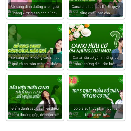
Bổ sung dinh dưỡng cho người
Canxi cho tuổi dậy thì: Bí quyết
loãng xương sao cho đúng?
tăng chiều cao cho…
Bổ sung canxi đúng cách, hiệu
Canxi hữu cơ gồm những loại
quả và an toàn cho sức khỏe
nào? Những điều cần biết…
Điểm danh các dấu hiệu thiếu
Top 5 siêu thực phẩm bổ thận,
canxi thường gặp, dễ nhận biết
tốt cho cơ thể