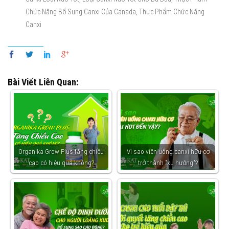
,
Chức Năng Bổ Sung Canxi Của Canada
Thực Phẩm Chức Năng
Canxi
Bài Viết Liên Quan:
Organika Grow Plus tăng chiều
Vì sao viên uống canxi hữu cơ
cao có hiệu quả không?
trở thành "xu hướng"?