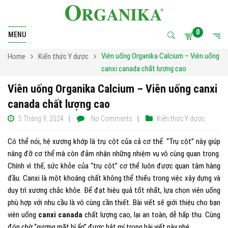
0
MENU
Viên uống Organika Calcium – Viên uống
Home
Kiến thức Y dược
canxi canada chất lượng cao
Viên uống Organika Calcium – Viên uống canxi
canada chất lượng cao
5 Tháng 9, 2024
No Comments
Kiến thức Y dược
Có thể nói, hệ xương khớp là trụ cột của cả cơ thể. “Trụ cột” này giúp
nâng đỡ cơ thể mà còn đảm nhận những nhiệm vụ vô cùng quan trọng.
Chính vì thế, sức khỏe của “trụ cột” cơ thể luôn được quan tâm hàng
đầu. Canxi là một khoáng chất không thể thiếu trong việc xây dựng và
duy trì xương chắc khỏe. Để đạt hiệu quả tốt nhất, lựa chọn viên uống
phù hợp với nhu cầu là vô cùng cần thiết. Bài viết sẽ giới thiệu cho bạn
viên uống
canxi canada
chất lượng cao, lại an toàn, dễ hấp thu. Cùng
đón chờ “gương mặt bí ẩn” được bật mí trong bài viết này nhé.