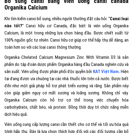
Bổ sung canxi bằng viên uống canxi canada
Organika Calcium
Khi tìm kiếm canxi bổ sung, nhiều người thường đặt câu hỏi: “
Canxi loại
nào tốt?
” Canxi hữu cơ Canada, đặc biệt là viên uống Organika
Calcium, là một trong những lựa chọn hàng đầu. Được chiết xuất từ
100% nguồn gốc tự nhiên. Canxi hữu cơ giúp cơ thể hấp thụ dễ dàng, an
toàn hơn so với các loại canxi thông thường.
Organika Chelated Calcium Magnesium Zinc With Vitamin D3 là sản
phẩm do tập đoàn dược phẩm Organika hàng đầu Canada nghiên cứu và
sản xuất. Viên uống được phân phối độc quyền bởi
KAT Việt Nam
.
Hiện
tại đang được ưa chuộng tại các nhà thuốc lớn trên cả nước. Được biết
đến như một giải pháp hỗ trợ phát triển xương và răng. Sản phẩm này
còn giúp giảm nguy cơ mất xương và loãng xương. Không chỉ vậy.
Organika Calcium còn hỗ trợ cơ thể trong việc chuyển hóa
carbohydrate, chất béo, và protein. Đồng thời duy trì chức năng miễn
dịch hiệu quả.
Viên uống cung cấp lượng canxi cần thiết cho cơ thể và tối ưu hóa quá
trình hấp thụ. Đây là lựa chọn thích hợp đối với các đối tượng cần bổ