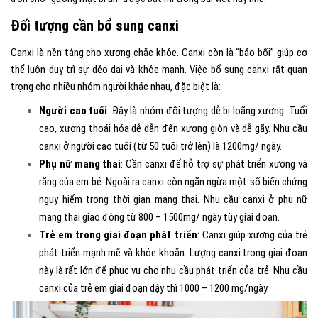
Đối tượng cần bổ sung canxi
Canxi là nền tảng cho xương chắc khỏe. Canxi còn là “bảo bối” giúp cơ
thể luôn duy trì sự dẻo dai và khỏe mạnh. Việc bổ sung canxi rất quan
trọng cho nhiều nhóm người khác nhau, đặc biệt là:
Người cao tuổi
: Đây là nhóm đối tượng dễ bị loãng xương. Tuổi
cao, xương thoái hóa dễ dẫn đến xương giòn và dễ gãy. Nhu cầu
canxi ở người cao tuổi (từ 50 tuổi trở lên) là 1200mg/ ngày.
Phụ nữ mang thai
: Cần canxi để hỗ trợ sự phát triển xương và
răng của em bé. Ngoài ra canxi còn ngăn ngừa một số biến chứng
nguy hiểm trong thời gian mang thai. Nhu cầu canxi ở phụ nữ
mang thai giao động từ 800 – 1500mg/ ngày tùy giai đoạn.
Trẻ em trong giai đoạn phát triển
: Canxi giúp xương của trẻ
phát triển mạnh mẽ và khỏe khoắn. Lượng canxi trong giai đoạn
này là rất lớn để phục vụ cho nhu cầu phát triển của trẻ. Nhu cầu
canxi của trẻ em giai đoạn dậy thì 1000 – 1200 mg/ngày.