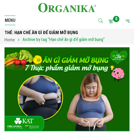
0
MENU
THẺ:
HẠN CHẾ ĂN GÌ ĐỂ GIẢM MỠ BỤNG
Archive by tag "Hạn chế ăn gì để giảm mỡ bụng"
Home