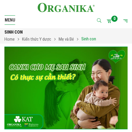
0
MENU
SINH CON
Sinh con
Home
Kiến thức Y dược
Mẹ và Bé