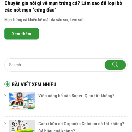
Chuyên gia nói gì về mụn trứng cá? Làm sao để loại bỏ
các nốt mụn “cứng đầu”
Mụn trứng cá khiến bề mặt da sần sùi, kém sức...
Xem thêm
BÀI VIẾT XEM NHIỀU
Viên uống bổ não Super IQ có tốt không?
Canxi hữu cơ Organika Calcium có tốt không?
Có hiệu quả không?