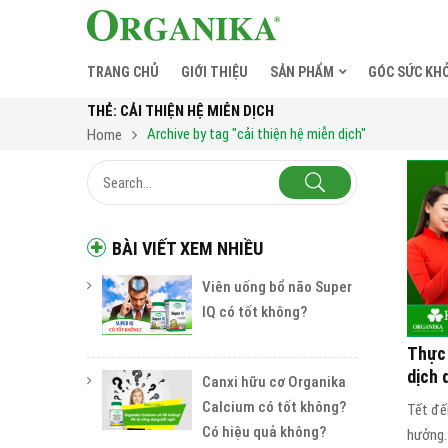
TRANG CHỦ
GIỚI THIỆU
SẢN PHẨM
GÓC SỨC KH
THẺ:
CẢI THIỆN HỆ MIỄN DỊCH
Archive by tag "cải thiện hệ miễn dịch"
Home
BÀI VIẾT XEM NHIỀU
Viên uống bổ não Super
IQ có tốt không?
Thực
dịch 
Canxi hữu cơ Organika
Calcium có tốt không?
Tết đến
Có hiệu quả không?
hưởng..