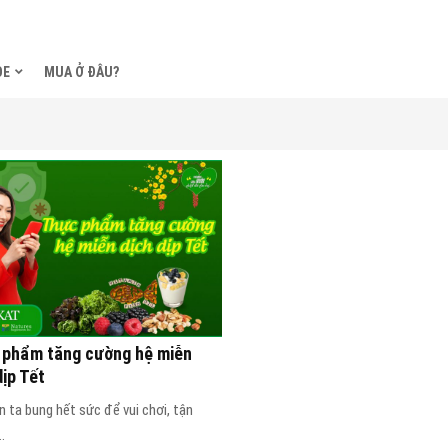
ỎE
MUA Ở ĐÂU?
 phẩm tăng cường hệ miễn
dịp Tết
 ta bung hết sức để vui chơi, tận
.