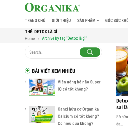
TRANG CHỦ
GIỚI THIỆU
SẢN PHẨM
GÓC SỨC KH
THẺ:
DETOX LÀ GÌ
Archive by tag "Detox là gì"
Home
BÀI VIẾT XEM NHIỀU
Viên uống bổ não Super
IQ có tốt không?
Detox
sai l
Canxi hữu cơ Organika
Calcium có tốt không?
Sở hữu
Có hiệu quả không?
da...