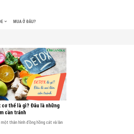
ỎE
MUA Ở ĐÂU?
 cơ thể là gì? Đâu là những
ầm cần tránh
 một thân hình đồng hồng cát và làn