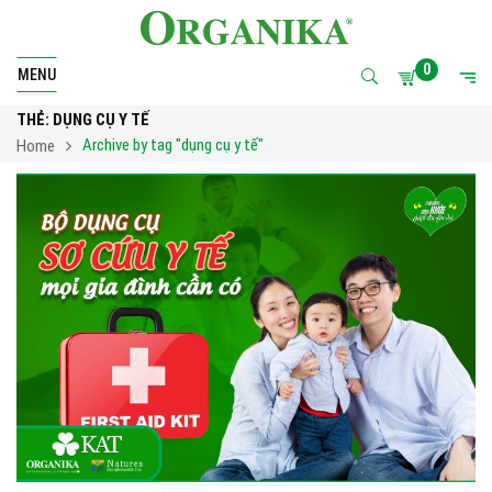
0
MENU
THẺ:
DỤNG CỤ Y TẾ
Archive by tag "dụng cụ y tế"
Home