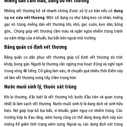
Miếng dán cầm máu, băng bó vết thương
Những vết thương hở sẽ nhanh chóng được xử lý cơ bản nếu có
dụng
cụ sơ cứu vết thương
. Một số dụng cụ như băng keo cá nhân, miếng
gạc vô trùng, miếng dán vết thương lớn, nhỏ, gạc cuộn, keo dán, bông
gòn,…Chúng giúp vết thương cầm máu và ngăn ngừa nhiễm trùng tránh
sự xâm nhập của vi khuẩn, bụi bẩn bên ngoài môi trường.
Băng quấn cố định vết thương
Băng quấn co dãn phục vết thương giúp cố định vết thương do trật
khớp, bong gân. Người bị thương cần ngừng mọi hoạt động và nghỉ ngơi
trong vòng 48 tiếng. Cố gắng làm việc, di chuyển quá nhiều thời điểm này
sẽ làm vết thương sưng tấy, trầm trọng hơn.
Nước muối sinh lý, thuốc sát trùng
Khi bị thương, đặc biệt là vết thương hở, bước đầu tiên và quan trọng
nhất là làm sạch vết thương. Nước muối sinh lý là dung dịch vệ sinh hữu
hiệu. Nó giúp loại bỏ bụi bẩn, vi khuẩn, giảm nguy cơ nhiễm trùng. Các
trường hợp bị đau răng, viêm họng cũng có thể dùng dung dịch này súc
miệng để giảm tình trạng viêm sưng. Ngoài ra, các dung dịch sát trùng