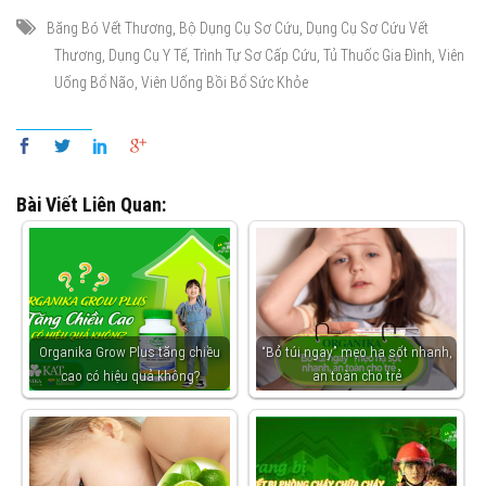
,
,
Băng Bó Vết Thương
Bộ Dụng Cụ Sơ Cứu
Dụng Cụ Sơ Cứu Vết
,
,
,
,
Thương
Dụng Cụ Y Tế
Trình Tự Sơ Cấp Cứu
Tủ Thuốc Gia Đình
Viên
,
Uống Bổ Não
Viên Uống Bồi Bổ Sức Khỏe
Bài Viết Liên Quan:
Organika Grow Plus tăng chiều
“Bỏ túi ngay” mẹo hạ sốt nhanh,
cao có hiệu quả không?
an toàn cho trẻ