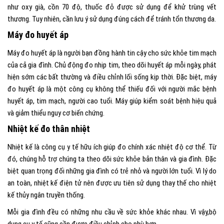
như oxy già, cồn 70 độ, thuốc đỏ được sử dụng để khử trùng vết
thương. Tuy nhiên, cần lưu ý sử dụng đúng cách để tránh tổn thương da.
Máy đo huyết áp
Máy đo huyết áp là người bạn đồng hành tin cậy cho sức khỏe tim mạch
của cả gia đình. Chủ động đo nhịp tim, theo dõi huyết áp mỗi ngày, phát
hiện sớm các bất thường và điều chỉnh lối sống kịp thời. Đặc biệt, máy
đo huyết áp là một công cụ không thể thiếu đối với người mắc bệnh
huyết áp, tim mạch, người cao tuổi. Máy giúp kiểm soát bệnh hiệu quả
và giảm thiểu nguy cơ biến chứng.
Nhiệt kế đo thân nhiệt
Nhiệt kế là công cụ y tế hữu ích giúp đo chính xác nhiệt độ cơ thể. Từ
đó, chúng hỗ trợ chúng ta theo dõi sức khỏe bản thân và gia đình. Đặc
biệt quan trọng đối những gia đình có trẻ nhỏ và người lớn tuổi. Vì lý do
an toàn, nhiệt kế điện tử nên được ưu tiên sử dụng thay thế cho nhiệt
kế thủy ngân truyền thống.
Mỗi gia đình đều có những nhu cầu về sức khỏe khác nhau. Vì vậy,bộ