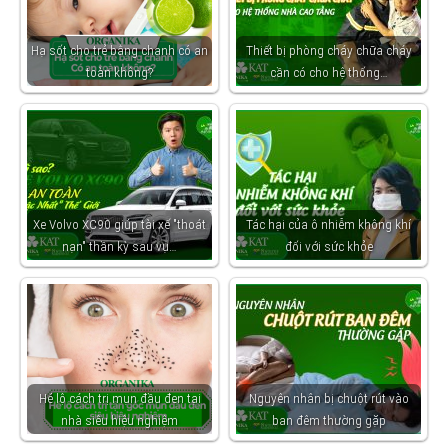
Hạ sốt cho trẻ bằng chanh có an
Thiết bị phòng cháy chữa cháy
toàn không?
cần có cho hệ thống…
Xe Volvo XC90 giúp tài xế "thoát
Tác hại của ô nhiễm không khí
nạn" thần kỳ sau vụ…
đối với sức khỏe
Hé lộ cách trị mụn đầu đen tại
Nguyên nhân bị chuột rút vào
nhà siêu hiệu nghiệm
ban đêm thường gặp