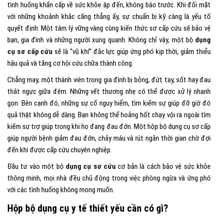
tình huống khẩn cấp về sức khỏe ập đến, không báo trước. Khi đối mặt
với những khoảnh khắc căng thẳng ấy, sự chuẩn bị kỹ càng là yếu tố
quyết định. Một tâm lý vững vàng cùng kiến thức sơ cấp cứu sẽ bảo vệ
bạn, gia đình và những người xung quanh. Không chỉ vậy, một bộ
dụng
cụ sơ cấp cứu
sẽ là “vũ khí” đắc lực giúp ứng phó kịp thời, giảm thiểu
hậu quả và tăng cơ hội cứu chữa thành công.
Chẳng may, một thành viên trong gia đình bị bỏng, đứt tay, sốt hay đau
thắt ngực giữa đêm. Những vết thương nhẹ có thể được xử lý nhanh
gọn. Bên cạnh đó, những sự cố nguy hiểm, tìm kiếm sự giúp đỡ giờ đó
quả thật không dễ dàng. Bạn không thể hoảng hốt chạy vội ra ngoài tìm
kiếm sự trợ giúp trong khi họ đang đau đớn. Một hộp bộ dụng cụ sơ cấp
giúp người bệnh giảm đau đớn, chảy máu và rút ngắn thời gian chờ đợi
đến khi được cấp cứu chuyên nghiệp.
Đầu tư vào một bộ
dụng cụ sơ cứu
cơ bản là cách bảo vệ sức khỏe
thông minh, mọi nhà đều chủ động trong việc phòng ngừa và ứng phó
với các tình huống không mong muốn.
Hộp bộ dụng cụ y tế thiết yếu cần có gì?