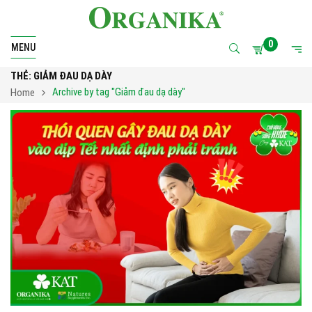
0
MENU
THẺ:
GIẢM ĐAU DẠ DÀY
Archive by tag "Giảm đau dạ dày"
Home