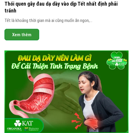
Thói quen gây đau dạ dày vào dịp Tết nhất định phải
tránh
Tết là khoảng thời gian mà ai cũng muốn ăn ngon,...
Xem thêm