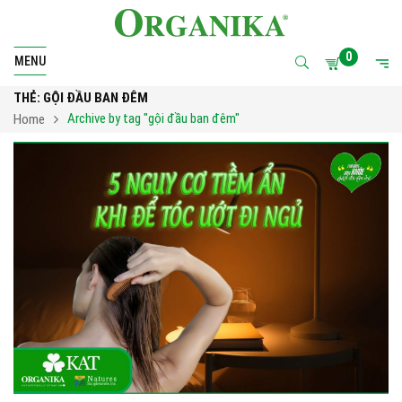
0
MENU
THẺ:
GỘI ĐẦU BAN ĐÊM
Archive by tag "gội đầu ban đêm"
Home