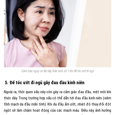
Cảnh báo nguy cơ liệt dây thần kinh số 7 khi để tóc ướt đi ngủ
5. Để tóc ướt đi ngủ gây đau đầu kinh niên
Ngoài ra, thói quen xấu này còn gây ra cảm giác đau đầu, mệt mỏi khi
thức dậy. Trong trường hợp xấu có thể dẫn tới đau đầu kinh niên (viêm
tĩnh mạch da đầu mãn tính). Khi da đầu ẩm ướt, nhiệt độ thay đổi đột
ngột sẽ làm chậm hoạt động của các mạch máu. Điều này ảnh hưởng