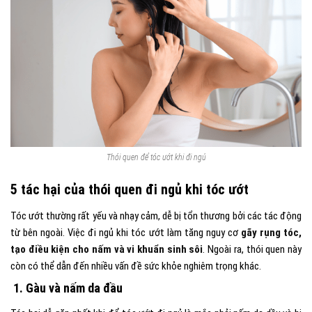
Thói quen để tóc ướt khi đi ngủ
5 tác hại của thói quen đi ngủ khi tóc ướt
Tóc ướt thường rất yếu và nhạy cảm, dễ bị tổn thương bởi các tác động
từ bên ngoài. Việc
đi ngủ khi tóc ướt
làm tăng nguy cơ
gãy rụng tóc,
tạo điều kiện cho nấm và vi khuẩn sinh sôi
. Ngoài ra, thói quen này
còn có thể dẫn đến nhiều vấn đề sức khỏe nghiêm trọng khác.
1. Gàu và nấm da đầu