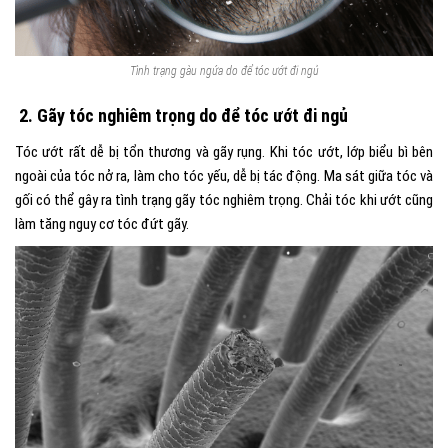
Tình trạng gàu ngứa do để tóc ướt đi ngủ
2. Gãy tóc nghiêm trọng do để tóc ướt đi ngủ
Tóc ướt rất dễ bị tổn thương và gãy rụng. Khi tóc ướt, lớp biểu bì bên
ngoài của tóc nở ra, làm cho tóc yếu, dễ bị tác động. Ma sát giữa tóc và
gối có thể gây ra tình trạng gãy tóc nghiêm trọng. Chải tóc khi ướt cũng
làm tăng nguy cơ tóc đứt gãy.