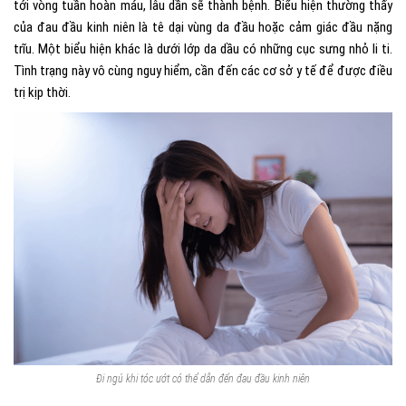
tới vòng tuần hoàn máu, lâu dần sẽ thành bệnh. Biểu hiện thường thấy
của đau đầu kinh niên là tê dại vùng da đầu hoặc cảm giác đầu nặng
trĩu. Một biểu hiện khác là dưới lớp da dầu có những cục sưng nhỏ li ti.
Tình trạng này vô cùng nguy hiểm, cần đến các cơ sở y tế để được điều
trị kịp thời.
Đi ngủ khi tóc ướt có thể dẫn đến đau đầu kinh niên