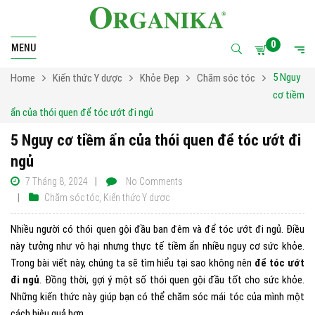
0
MENU
5 Nguy
Home
Kiến thức Y dược
Khỏe Đẹp
Chăm sóc tóc
cơ tiềm
ẩn của thói quen để tóc ướt đi ngủ
5 Nguy cơ tiềm ẩn của thói quen để tóc ướt đi
ngủ
7 Tháng 8, 2024
No Comments
Chăm sóc tóc
,
Kiến thức Y dược
Nhiều người có thói quen
gội đầu ban đêm
và
để tóc ướt đi ngủ
. Điều
này tưởng như vô hại nhưng thực tế tiềm ẩn nhiều nguy cơ sức khỏe.
Trong bài viết này, chúng ta sẽ tìm hiểu tại sao không nên
để tóc ướt
đi ngủ
. Đồng thời, gợi ý
một số thói quen gội đầu tốt cho sức khỏe.
Những kiến thức này giúp
bạn có thể chăm sóc mái tóc của mình một
cách hiệu quả hơn.