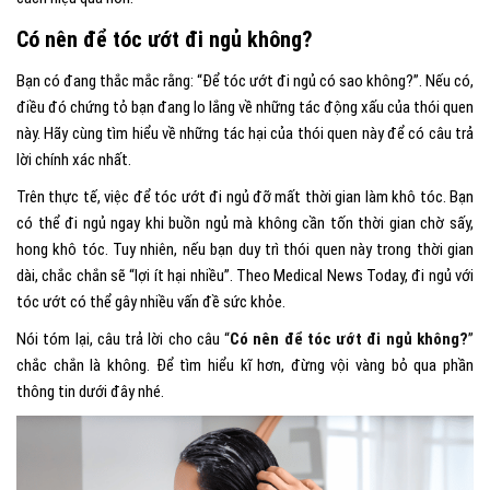
Có nên để tóc ướt đi ngủ không?
Bạn có đang thắc mắc rằng: “
Để
tóc ướt đi ngủ có sao không
?
”. Nếu có,
điều đó chứng tỏ bạn đang lo lắng về những tác động xấu của thói quen
này. Hãy cùng tìm hiểu về những tác hại của thói quen này để có câu trả
lời chính xác nhất.
Trên thực tế, việc
để tóc ướt đi ngủ
đỡ mất thời gian làm khô tóc. Bạn
có thể đi ngủ ngay khi buồn ngủ mà không cần tốn thời gian chờ sấy,
hong khô tóc. Tuy nhiên, nếu bạn duy trì thói quen này trong thời gian
dài, chắc chắn sẽ “lợi ít hại nhiều”. Theo Medical News Today, đi ngủ với
tóc ướt có thể gây nhiều vấn đề sức khỏe.
Nói tóm lại, câu trả lời cho câu “
Có nên để tóc ướt đi ngủ không?
”
chắc chắn là không. Để tìm hiểu kĩ hơn, đừng vội vàng bỏ qua phần
thông tin dưới đây nhé.