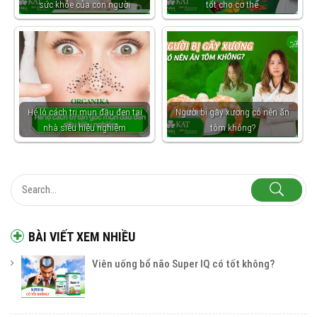
sức khỏe của con người
tốt cho cơ thể
Hé lộ cách trị mụn đầu đen tại
Người bị gãy xương có nên ăn
nhà siêu hiệu nghiệm
tôm không?
BÀI VIẾT XEM NHIỀU
Viên uống bổ não Super IQ có tốt không?