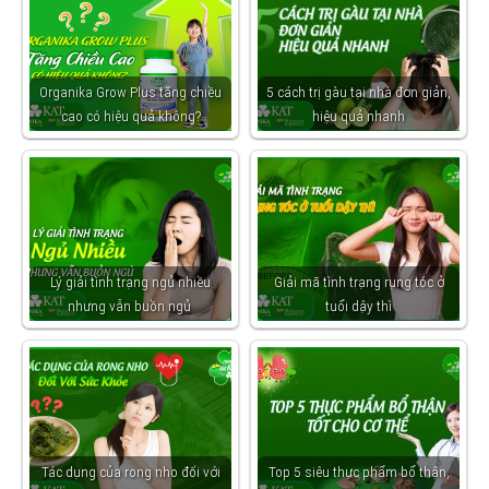
Organika Grow Plus tăng chiều
5 cách trị gàu tại nhà đơn giản,
cao có hiệu quả không?
hiệu quả nhanh
Lý giải tình trạng ngủ nhiều
Giải mã tình trạng rụng tóc ở
nhưng vẫn buồn ngủ
tuổi dậy thì
Tác dụng của rong nho đối với
Top 5 siêu thực phẩm bổ thận,