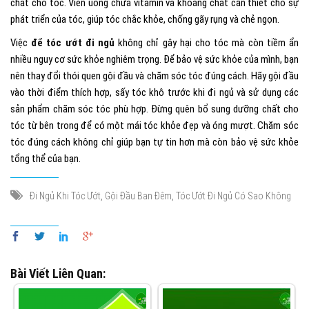
chất cho tóc. Viên uống chứa vitamin và khoáng chất cần thiết cho sự
phát triển của tóc, giúp tóc chắc khỏe, chống gãy rụng và chẻ ngọn.
Việc
để tóc ướt đi ngủ
không chỉ gây hại cho tóc mà còn tiềm ẩn
nhiều nguy cơ sức khỏe nghiêm trọng. Để bảo vệ sức khỏe của mình, bạn
nên thay đổi thói quen gội đầu và chăm sóc tóc đúng cách. Hãy gội đầu
vào thời điểm thích hợp, sấy tóc khô trước khi đi ngủ và sử dụng các
sản phẩm chăm sóc tóc phù hợp. Đừng quên bổ sung dưỡng chất cho
tóc từ bên trong để có một mái tóc khỏe đẹp và óng mượt. Chăm sóc
tóc đúng cách không chỉ giúp bạn tự tin hơn mà còn bảo vệ sức khỏe
tổng thể của bạn.
,
,
Đi Ngủ Khi Tóc Ướt
Gội Đầu Ban Đêm
Tóc Ướt Đi Ngủ Có Sao Không
Bài Viết Liên Quan: