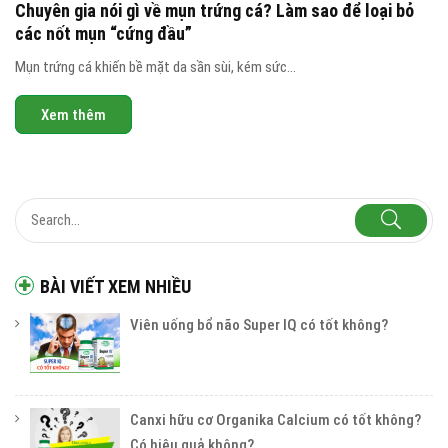
Chuyên gia nói gì về mụn trứng cá? Làm sao để loại bỏ
các nốt mụn “cứng đầu”
Mụn trứng cá khiến bề mặt da sần sùi, kém sức...
Xem thêm
BÀI VIẾT XEM NHIỀU
Viên uống bổ não Super IQ có tốt không?
Canxi hữu cơ Organika Calcium có tốt không?
Có hiệu quả không?