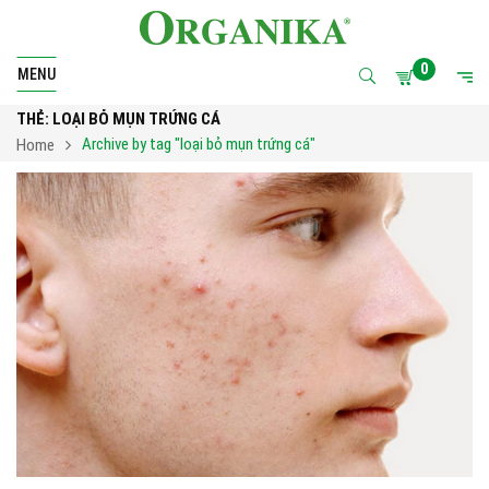
0
MENU
THẺ:
LOẠI BỎ MỤN TRỨNG CÁ
Archive by tag "loại bỏ mụn trứng cá"
Home