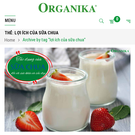
0
MENU
THẺ:
LỢI ÍCH CỦA SỮA CHUA
Archive by tag "lợi ích của sữa chua"
Home