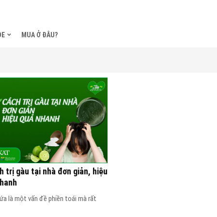
ỎE
MUA Ở ĐÂU?
h trị gàu tại nhà đơn giản, hiệu
nhanh
ứa là một vấn đề phiền toái mà rất