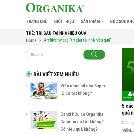
TRANG CHỦ
GIỚI THIỆU
SẢN PHẨM
GÓC SỨC KH
THẺ:
TRỊ GÀU TẠI NHÀ HIỆU QUẢ
Archive by tag "trị gàu tại nhà hiệu quả"
Home
BÀI VIẾT XEM NHIỀU
Viên uống bổ não Super
IQ có tốt không?
5 các
quả 
Canxi hữu cơ Organika
Calcium có tốt không?
Gàu ng
Có hiệu quả không?
nhiều...