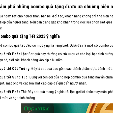
hám phá những combo quà tặng được ưa chuộng hiện 
uà ngày Tết cho người thân, bạn bè, đối tác, khách hàng không chỉ thể hiện 
điệp của người tặng. Nếu bạn đang gặp khó khăn trong việc lựa chọn
set quà
ay:
Combo quà tặng Tết 2023 ý nghĩa
t combo quà tết đều có một ý nghĩa riêng biệt. Dưới đây là một số combo q
quà tết Phát Lộc:
Set quà này thường có trà, rượu và các loại hạt dinh dưỡn
ạn bè, đối tác, khách hàng vào dịp đầu năm.
 quà tết Cát Tường:
Đây là set quà bao gồm các thành phần rượu, bánh mứt…
quà tết Sung Túc:
Đúng với tên gọi của nó hộp combo quà tặng này ẩn chứa 
gọt, mật ong và các loại hạt cao cấp để gửi đến người nhận.
quà tết Phát Tài:
Đây set quà mang ý nghĩa tài lộc, gửi lời chúc may mắn, ph
ại mứt và hạt dinh dưỡng…