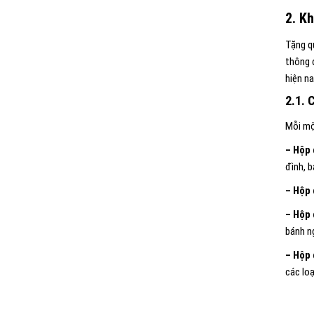
2. K
Tặng q
thông 
hiện n
2.1. 
Mỗi mộ
– Hộp 
đình, b
– Hộp
– Hộp 
bánh n
– Hộp 
các lo