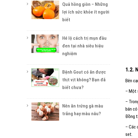
Quả hồng giòn – Những
lợi ích sức khỏe ít người
biết
Hé lộ cách trị mụn đầu
đen tại nhà siêu hiệu
nghiệm
1.2. 
Bệnh Gout có ăn được
thịt vịt không? Bạn đã
Bên cạ
biết chưa?
– Một 
– Tron
Nên ăn trứng gà màu
bán có
trắng hay màu nâu?
Đồng t
– Các 
set.