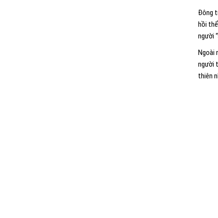
Đông t
hồi th
người “
Ngoài 
người 
thiên 