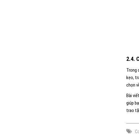
2.4. 
Trong 
kẹo, tr
chọn về
Bài viế
giúp b
trao t
Co