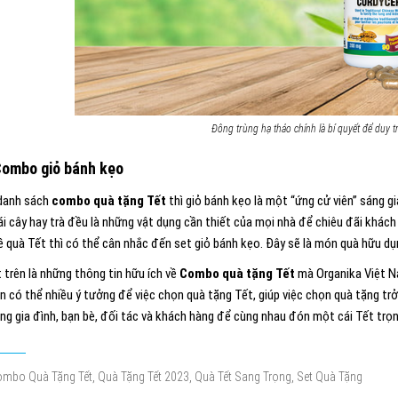
Đông trùng hạ thảo chính là bí quyết để duy t
Combo giỏ bánh kẹo
danh sách
combo quà tặng Tết
thì giỏ bánh kẹo là một “ứng cử viên” sáng g
ái cây hay trà đều là những vật dụng cần thiết của mọi nhà để chiêu đãi khác
 quà Tết thì có thể cân nhắc đến set giỏ bánh kẹo. Đây sẽ là món quà hữu dụn
t trên là những thông tin hữu ích về
Combo quà tặng Tết
mà Organika Việt N
ạn có thể nhiều ý tưởng để việc chọn quà tặng Tết, giúp việc chọn quà tặng t
ặng gia đình, bạn bè, đối tác và khách hàng để cùng nhau đón một cái Tết trọ
,
,
,
mbo Quà Tặng Tết
Quà Tặng Tết 2023
Quà Tết Sang Trọng
Set Quà Tặng