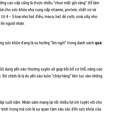
dưỡng cao cấp cũng là được nhiều “chọn mặt gửi vàng” để làm
lợi cho sức khỏe như cung cấp vitamin, protein, chất xơ và
ừ 4 – 5 loại như hạt điều, maca, hạt dẻ cười, xoài sấy, nho
đến người nhận.
ng sức khỏe đang là xu hướng “lên ngôi” trong danh sách
quà
Sử dụng yến sào thường xuyên sẽ giúp bồi bổ cơ thể, nâng cao
 Đó chính là lý do yến sào luôn “cháy hàng” liên tục vào những
p cuối năm. Nhân sâm mang lại rất nhiều lợi ích tuyệt vời cho
sự kính trọng mà còn là sự quan tâm sâu sắc đến sức khỏe của