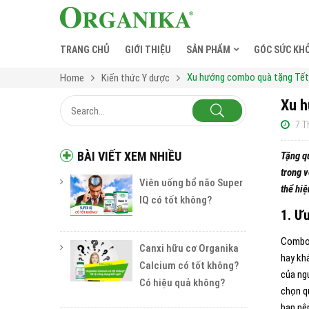
TRANG CHỦ
GIỚI THIỆU
SẢN PHẨM
GÓC SỨC KH
Xu hướng combo quà tặng Tết
Home
Kiến thức Y dược
Xu h
7 T
BÀI VIẾT XEM NHIỀU
Tặng q
trong v
Viên uống bổ não Super
thể hiệ
IQ có tốt không?
1. Ư
Combo 
Canxi hữu cơ Organika
hay kh
Calcium có tốt không?
của ng
Có hiệu quả không?
chọn q
bạn nê