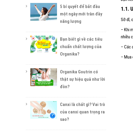
5 bí quyết để bắt đầu
1.1. 
một ngày mới tràn đầy
Sỡ dĩ,
năng lượng
– Khi 
nhiều c
Bạn biết gì về các tiêu
chuẩn chất lượng của
– Các 
Organika?
– Mua 
Organika Goutrin có
thật sự hiệu quả như lời
đồn?
Canxi là chất gì? Vai trò
của canxi quan trọng ra
sao?