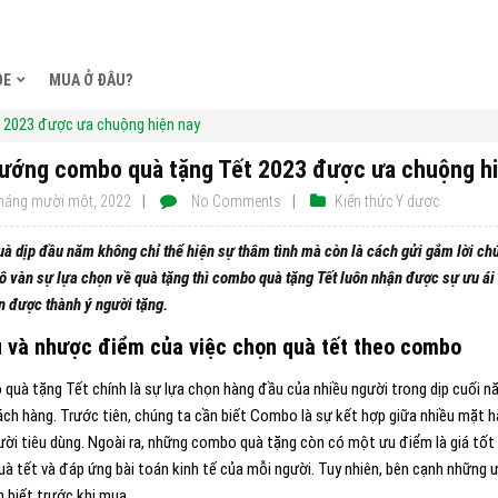
ỎE
MUA Ở ĐÂU?
 2023 được ưa chuộng hiện nay
ướng combo quà tặng Tết 2023 được ưa chuộng hi
háng mười một, 2022
No Comments
Kiến thức Y dược
uà dịp đầu năm không chỉ thể hiện sự thâm tình mà còn là cách gửi gắm lời c
ô vàn sự lựa chọn về quà tặng thì combo quà tặng Tết luôn nhận được sự ưu ái 
n được thành ý người tặng.
u và nhược điểm của việc chọn quà tết theo combo
quà tặng Tết chính là sự lựa chọn hàng đầu của nhiều người trong dịp cuối n
ách hàng. Trước tiên, chúng ta cần biết Combo là sự kết hợp giữa nhiều mặt h
ười tiêu dùng. Ngoài ra, những combo quà tặng còn có một ưu điểm là giá tốt 
uà tết và
đáp ứng bài toán kinh tế của mỗi người. Tuy nhiên, bên cạnh nhữn
n biết trước khi mua.