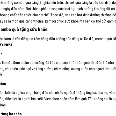
nh những combo quà tặng ý nghĩa nêu trên, thì set quà tặng là các loại dinh 
ào ngày đầu năm. Bởi thành phần trong các loại hạt dinh dưỡng thường rất có 
hoáng chất cần thiết cho cơ thể. Theo đó, set các hạt dinh dưỡng thường có t
ây sẽ là món quà tặng ý nghĩa, kèm lời chúc sức khỏe mà bạn có thể gửi gắm 
Combo quà tặng sức khỏe
ỏe luôn là vấn đề quan tâm hàng đầu không của riêng ai. Do đó, combo quà tặ
ết 2023
.
ào
o là một thực phẩm bổ dưỡng rất tốt cho sức khỏe từ người lớn đến trẻ nhỏ. 
ng, cải thiện giấc ngủ và tăng cường chức năng xương khớp cho người lớn tuổi.
ết.
sâm
âm luôn là sự lựa chọn hàng đầu của nhiều người để tặng ông bà, cha mẹ vào dị
ỏe, đặc biệt là người lớn tuổi. Việc chọn nhân sâm làm quà Tết không chỉ là 
thân.
trùng hạ thảo