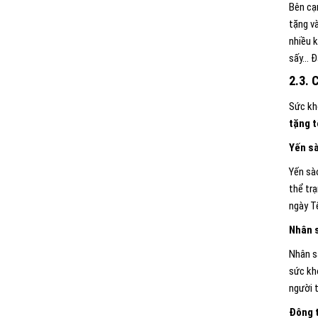
Bên cạ
tặng v
nhiều k
sấy… Đ
2.3. 
Sức kh
tặng t
Yến s
Yến sà
thể trạ
ngày T
Nhân 
Nhân s
sức kh
người 
Đông 