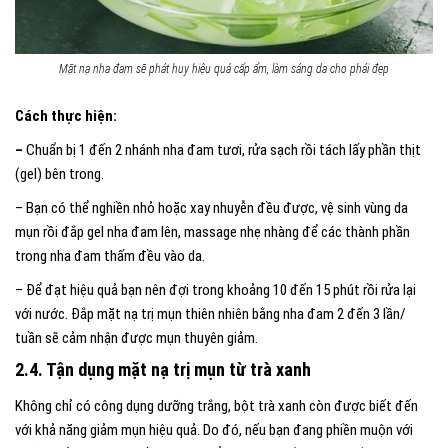
Mặt nạ nha đam sẽ phát huy hiệu quả cấp ẩm, làm sáng da cho phái đẹp
Cách thực hiện:
–
Chuẩn bị 1 đến 2 nhánh nha đam tươi, rửa sạch rồi tách lấy phần thịt
(gel) bên trong.
– Bạn có thể nghiền nhỏ hoặc xay nhuyễn đều được, vệ sinh vùng da
mụn rồi đắp gel nha đam lên, massage nhẹ nhàng để các thành phần
trong nha đam thấm đều vào da.
– Để đạt hiệu quả bạn nên đợi trong khoảng 10 đến 15 phút rồi rửa lại
với nước. Đắp mặt nạ trị mụn thiên nhiên bằng nha đam 2 đến 3 lần/
tuần sẽ cảm nhận được mụn thuyên giảm.
2.4. Tận dụng mặt nạ trị mụn từ trà xanh
Không chỉ có công dụng dưỡng trắng, bột trà xanh còn được biết đến
với khả năng giảm mụn hiệu quả. Do đó, nếu bạn đang phiền muộn với