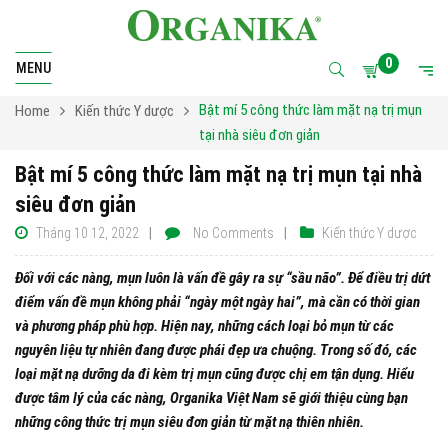
0
MENU
Bật mí 5 công thức làm mặt nạ trị mụn
Home
Kiến thức Y dược
tại nhà siêu đơn giản
Bật mí 5 công thức làm mặt nạ trị mụn tại nhà
siêu đơn giản
Tháng 10 12, 2022
No Comments
Kiến thức Y dược
Đối với các nàng, mụn luôn là vấn đề gây ra sự “sầu não”. Để điều trị dứt
điểm vấn đề mụn không phải “ngày một ngày hai”, mà cần có thời gian
và phương pháp phù hợp. Hiện nay, những cách loại bỏ mụn từ các
nguyên liệu tự nhiên đang được phái đẹp ưa chuộng. Trong số đó, các
loại mặt nạ dưỡng da đi kèm trị mụn cũng được chị em tận dụng. Hiểu
được tâm lý của các nàng, Organika Việt Nam sẽ giới thiệu cùng bạn
những công thức trị mụn siêu đơn giản từ mặt nạ thiên nhiên.