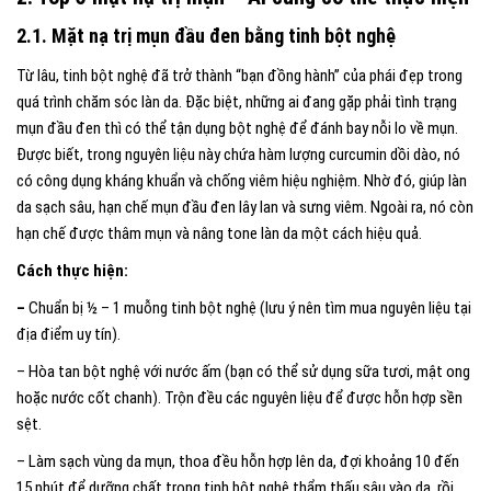
2.1. Mặt nạ trị mụn đầu đen bằng tinh bột nghệ
Từ lâu, tinh bột nghệ đã trở thành “bạn đồng hành” của phái đẹp trong
quá trình chăm sóc làn da. Đặc biệt, những ai đang gặp phải tình trạng
mụn đầu đen thì có thể tận dụng bột nghệ để đánh bay nỗi lo về mụn.
Được biết, trong nguyên liệu này chứa hàm lượng curcumin dồi dào, nó
có công dụng kháng khuẩn và chống viêm hiệu nghiệm. Nhờ đó, giúp làn
da sạch sâu, hạn chế mụn đầu đen lây lan và sưng viêm. Ngoài ra, nó còn
hạn chế được thâm mụn và nâng tone làn da một cách hiệu quả.
Cách thực hiện:
–
Chuẩn bị ½ – 1 muỗng tinh bột nghệ (lưu ý nên tìm mua nguyên liệu tại
địa điểm uy tín).
– Hòa tan bột nghệ với nước ấm (bạn có thể sử dụng sữa tươi, mật ong
hoặc nước cốt chanh). Trộn đều các nguyên liệu để được hỗn hợp sền
sệt.
– Làm sạch vùng da mụn, thoa đều hỗn hợp lên da, đợi khoảng 10 đến
15 phút để dưỡng chất trong tinh bột nghệ thẩm thấu sâu vào da, rồi