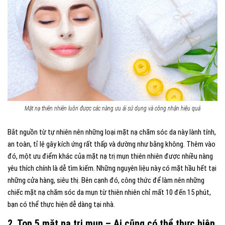
Mặt nạ thiên nhiên luôn được các nàng ưu ái sử dụng và công nhận hiệu quả
Bắt nguồn từ tự nhiên nên những loại mặt nạ chăm sóc da này lành tính,
an toàn, tỉ lệ gây kích ứng rất thấp và dường như bằng không. Thêm vào
đó, một ưu điểm khác của mặt nạ trị mụn thiên nhiên được nhiều nàng
yêu thích chính là dễ tìm kiếm. Những nguyên liệu này có mặt hầu hết tại
những cửa hàng, siêu thị. Bên cạnh đó, công thức để làm nên những
chiếc mặt nạ chăm sóc da mụn từ thiên nhiên chỉ mất 10 đến 15 phút,
bạn có thể thực hiện dễ dàng tại nhà.
2. Top 5 mặt nạ trị mụn – Ai cũng có thể thực hiện