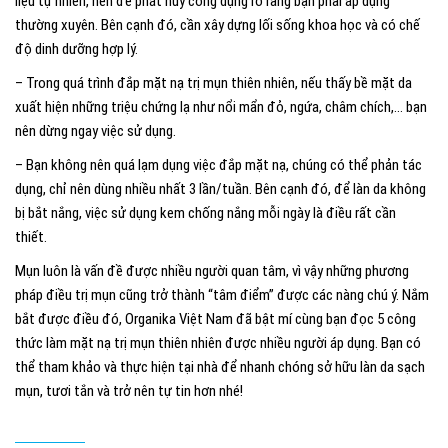
liệu tự nhiên, nên để phát huy công dụng rõ ràng bạn phải áp dụng
thường xuyên. Bên cạnh đó, cần xây dựng lối sống khoa học và có chế
độ dinh dưỡng hợp lý.
– Trong quá trình đắp mặt nạ trị mụn thiên nhiên, nếu thấy bề mặt da
xuất hiện những triệu chứng lạ như nổi mẩn đỏ, ngứa, châm chích,… bạn
nên dừng ngay việc sử dụng.
– Bạn không nên quá lạm dụng việc đắp mặt nạ, chúng có thể phản tác
dụng, chỉ nên dùng nhiều nhất 3 lần/tuần. Bên cạnh đó, để làn da không
bị bắt nắng, việc sử dụng kem chống nắng mỗi ngày là điều rất cần
thiết.
Mụn luôn là vấn đề được nhiều người quan tâm, vì vậy những phương
pháp điều trị mụn cũng trở thành “tâm điểm” được các nàng chú ý. Nắm
bắt được điều đó, Organika Việt Nam đã bật mí cùng bạn đọc 5 công
thức làm mặt nạ trị mụn thiên nhiên được nhiều người áp dụng. Bạn có
thể tham khảo và thực hiện tại nhà để nhanh chóng sở hữu làn da sạch
mụn, tươi tắn và trở nên tự tin hơn nhé!