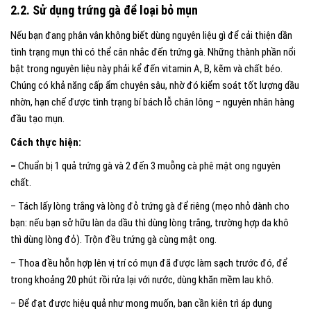
2.2. Sử dụng trứng gà để loại bỏ mụn
Nếu bạn đang phân vân không biết dùng nguyên liệu gì để cải thiện dần
tình trạng mụn thì có thể cân nhắc đến trứng gà. Những thành phần nổi
bật trong nguyên liệu này phải kể đến vitamin A, B, kẽm và chất béo.
Chúng có khả năng cấp ẩm chuyên sâu, nhờ đó kiểm soát tốt lượng dầu
nhờn, hạn chế được tình trạng bí bách lỗ chân lông – nguyên nhân hàng
đầu tạo mụn.
Cách thực hiện:
–
Chuẩn bị 1 quả trứng gà và 2 đến 3 muỗng cà phê mật ong nguyên
chất.
– Tách lấy lòng trắng và lòng đỏ trứng gà để riêng (mẹo nhỏ dành cho
bạn: nếu bạn sở hữu làn da dầu thì dùng lòng trắng, trường hợp da khô
thì dùng lòng đỏ). Trộn đều trứng gà cùng mật ong.
– Thoa đều hỗn hợp lên vị trí có mụn đã được làm sạch trước đó, để
trong khoảng 20 phút rồi rửa lại với nước, dùng khăn mềm lau khô.
– Để đạt được hiệu quả như mong muốn, bạn cần kiên trì áp dụng