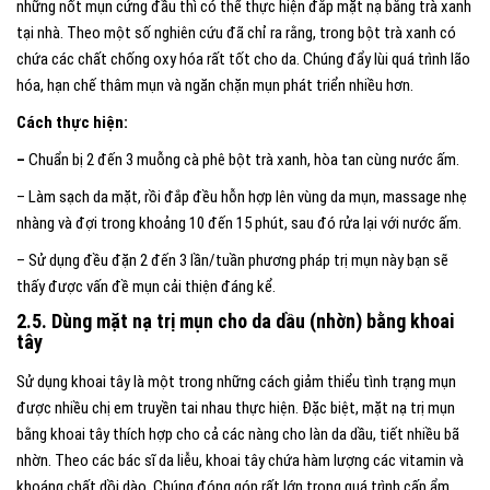
những nốt mụn cứng đầu thì có thể thực hiện đắp mặt nạ bằng trà xanh
tại nhà. Theo một số nghiên cứu đã chỉ ra rằng, trong bột trà xanh có
chứa các chất chống oxy hóa rất tốt cho da. Chúng đẩy lùi quá trình lão
hóa, hạn chế thâm mụn và ngăn chặn mụn phát triển nhiều hơn.
Cách thực hiện:
–
Chuẩn bị 2 đến 3 muỗng cà phê bột trà xanh, hòa tan cùng nước ấm.
– Làm sạch da mặt, rồi đắp đều hỗn hợp lên vùng da mụn, massage nhẹ
nhàng và đợi trong khoảng 10 đến 15 phút, sau đó rửa lại với nước ấm.
– Sử dụng đều đặn 2 đến 3 lần/tuần phương pháp trị mụn này bạn sẽ
thấy được vấn đề mụn cải thiện đáng kể.
2.5. Dùng mặt nạ trị mụn cho da dầu (nhờn) bằng khoai
tây
Sử dụng khoai tây là một trong những cách giảm thiểu tình trạng mụn
được nhiều chị em truyền tai nhau thực hiện. Đặc biệt, mặt nạ trị mụn
bằng khoai tây thích hợp cho cả các nàng cho làn da dầu, tiết nhiều bã
nhờn. Theo các bác sĩ da liễu, khoai tây chứa hàm lượng các vitamin và
khoáng chất dồi dào. Chúng đóng góp rất lớn trong quá trình cấp ẩm