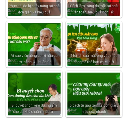
Phục hồi da bị cháy nắng tại nhà
Cách làm trắng da mặt tại nhà
đơn giản và hiệu quả
an toàn, hiệu quả đón Tết
Vì sao viên uống canxi hữu cơ
5 lợi ích của mật ong vào mùa
trở thành "xu hướng"?
đông có thể bạn chưa biết
Bí quyết chọn kem dưỡng ẩm
5 cách trị gàu tại nhà đơn giản,
cho da khô chuẩn nhất từ…
hiệu quả nhanh