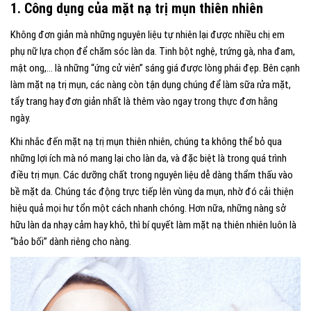
1. Công dụng của mặt nạ trị mụn thiên nhiên
Không đơn giản mà những nguyên liệu tự nhiên lại được nhiều chị em
phụ nữ lựa chọn để chăm sóc làn da. Tinh bột nghệ, trứng gà, nha đam,
mật ong,… là những “ứng cử viên” sáng giá được lòng phái đẹp. Bên cạnh
làm mặt nạ trị mụn, các nàng còn tận dụng chúng để làm sữa rửa mặt,
tẩy trang hay đơn giản nhất là thêm vào ngay trong thực đơn hằng
ngày.
Khi nhắc đến mặt nạ trị mụn thiên nhiên, chúng ta không thể bỏ qua
những lợi ích mà nó mang lại cho làn da, và đặc biệt là trong quá trình
điều trị mụn. Các dưỡng chất trong nguyên liệu dễ dàng thẩm thấu vào
bề mặt da. Chúng tác động trực tiếp lên vùng da mụn, nhờ đó cải thiện
hiệu quả mọi hư tổn một cách nhanh chóng. Hơn nữa, những nàng sở
hữu làn da nhạy cảm hay khô, thì bí quyết làm mặt nạ thiên nhiên luôn là
“bảo bối” dành riêng cho nàng.