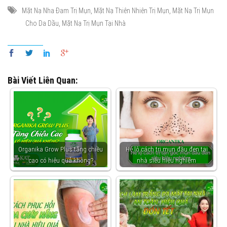
,
,
Mặt Nạ Nha Đam Trị Mụn
Mặt Nạ Thiên Nhiên Trị Mụn
Mặt Nạ Trị Mụn
,
Cho Da Dầu
Mặt Nạ Trị Mụn Tại Nhà
Bài Viết Liên Quan:
Organika Grow Plus tăng chiều
Hé lộ cách trị mụn đầu đen tại
cao có hiệu quả không?
nhà siêu hiệu nghiệm