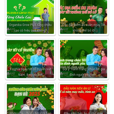
Organika Grow Plus tăng chiều
Các địa điểm du xuân ngày Tết
cao có hiệu quả không?
không thể bỏ lỡ
Ý nghĩa ngày tết cổ truyền Việt
Gợi ý "hành trang" chúc Tết gia
Nam, ít người biết
đình người yêu tinh…
Những câu chúc năm mới bạn
Đầu năm nên ăn gì cho may