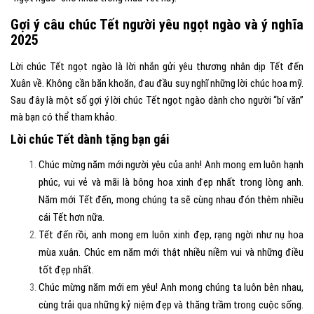
Gợi ý câu chúc Tết người yêu ngọt ngào và ý nghĩa
2025
Lời chúc Tết ngọt ngào là lời nhắn gửi yêu thương nhân dịp Tết đến
Xuân về. Không cần băn khoăn, đau đầu suy nghĩ những lời chúc hoa mỹ.
Sau đây là một số gợi ý lời chúc Tết ngọt ngào dành cho người “bí văn”
mà bạn có thể tham khảo.
Lời chúc Tết dành tặng bạn gái
Chúc mừng năm mới người yêu của anh! Anh mong em luôn hạnh
phúc, vui vẻ và mãi là bông hoa xinh đẹp nhất trong lòng anh.
Năm mới Tết đến, mong chúng ta sẽ cùng nhau đón thêm nhiều
cái Tết hơn nữa.
Tết đến rồi, anh mong em luôn xinh đẹp, rạng ngời như nụ hoa
mùa xuân. Chúc em năm mới thật nhiều niềm vui và những điều
tốt đẹp nhất.
Chúc mừng năm mới em yêu! Anh mong chúng ta luôn bên nhau,
cùng trải qua những kỷ niệm đẹp và thăng trầm trong cuộc sống.