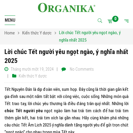
0
MENU
Lời chúc Tết người yêu ngọt ngào, ý
Home
Kiến thức Y dược
nghĩa nhất 2025
Lời chúc Tết người yêu ngọt ngào, ý nghĩa nhất
2025
Tháng mười một 19, 2024
No Comments
Kiến thức Y dược
Tết Nguyên Đán là dịp đoàn viên, sum họp. Đây cũng là thời gian gắn kết
gia đình sau một năm tất bật với công việc, cuộc sống. Những món quà
Tết trao tay, lời chúc yêu thương là điều đáng trân quý nhất. Những lời
chúc Tết người yêu
ngọt ngào làm hai trái tim cách để hai trái tim
thêm gắn kết, hai trái tim xích lại gần nhau. Hãy cùng khám phá những
câu chúc Tết Âm Lịch 2025 ý nghĩa dành tặng người yêu để gửi trọn chút
“ngọt ngào” cho nhau trong mùa Tết này.