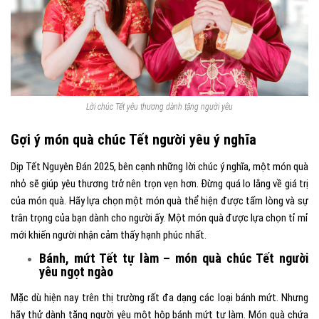
Lời chúc Tết yêu thương dành tặng người yêu
Gợi ý món quà chúc Tết người yêu ý nghĩa
Dịp Tết Nguyên Đán 2025, bên cạnh những lời chúc ý nghĩa, một món quà
nhỏ sẽ giúp yêu thương trở nên trọn vẹn hơn. Đừng quá lo lắng về giá trị
của món quà. Hãy lựa chọn một món quà thể hiện được tấm lòng và sự
trân trọng của bạn dành cho người ấy. Một món quà được lựa chọn tỉ mỉ
mới khiến người nhận cảm thấy hạnh phúc nhất.
Bánh, mứt Tết tự làm – món quà chúc Tết người
yêu ngọt ngào
Mặc dù hiện nay trên thị trường rất đa dạng các loại bánh mứt. Nhưng
hãy thử dành tặng người yêu một hộp bánh mứt tự làm. Món quà chứa