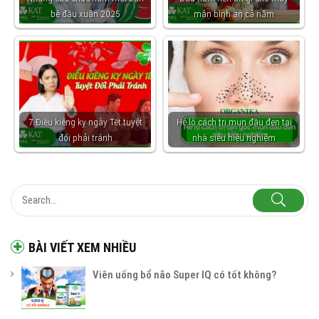
bè đầu xuân 2025
mắn bình an cả năm
7 Điều kiêng kỵ ngày Tết tuyệt
Hé lộ cách trị mụn đầu đen tại
đối phải tránh
nhà siêu hiệu nghiệm
BÀI VIẾT XEM NHIỀU
Viên uống bổ não Super IQ có tốt không?