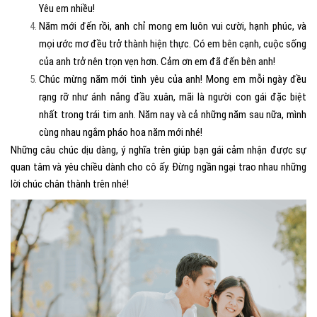
Yêu em nhiều!
Năm mới đến rồi, anh chỉ mong em luôn vui cười, hạnh phúc, và
mọi ước mơ đều trở thành hiện thực. Có em bên cạnh, cuộc sống
của anh trở nên trọn vẹn hơn. Cảm ơn em đã đến bên anh!
Chúc mừng năm mới tình yêu của anh! Mong em mỗi ngày đều
rạng rỡ như ánh nắng đầu xuân, mãi là người con gái đặc biệt
nhất trong trái tim anh. Năm nay và cả những năm sau nữa, mình
cùng nhau ngắm pháo hoa năm mới nhé!
Những câu chúc dịu dàng, ý nghĩa trên giúp bạn gái cảm nhận được sự
quan tâm và yêu chiều dành cho cô ấy. Đừng ngần ngại trao nhau những
lời chúc chân thành trên nhé!