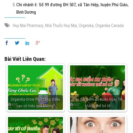
Chi nhánh 6:
Số 99 đường ĐH 507, xã Tân Hiệp, huyện Phú Giáo,
Bình Dương
,
,
,
Huy Mai Pharmacy
Nhà Thuốc Huy Mai
Organika
Organika Canada
Bài Viết Liên Quan:
Organika Grow Plus tăng chiều
Các địa điểm du xuân ngày Tết
cao có hiệu quả không?
không thể bỏ lỡ