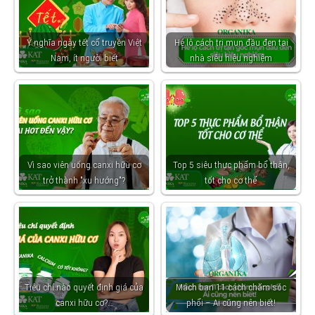
Ý nghĩa ngày tết cổ truyền Việt
Hé lộ cách trị mụn đầu đen tại
Nam, ít người biết
nhà siêu hiệu nghiệm
Vì sao viên uống canxi hữu cơ
Top 5 siêu thực phẩm bổ thận,
trở thành "xu hướng"?
tốt cho cơ thể
Tiêu chí nào quyết định giá của
Mách bạn 11 cách chăm sóc
canxi hữu cơ?…
phổi – Ai cũng nên biết!