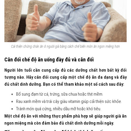
Cải thiện chứng chán ăn ở người già bằng cách chế biến món ăn ngon miệng hơn
Cân đối chế độ ăn uống đầy đủ và cân đối
Người lớn tuổi cần cung cấp đủ các dưỡng chất hơn bất kỳ đối
tượng nào. Hãy cân đối cung cấp một chế độ ăn đa dạng và đầy
đủ chất dinh dưỡng. Bạn có thể tham khảo một số cách sau đây:
Bổ sung đạm từ cá, trứng, sữa chua hoặc thịt mềm.
Rau xanh mềm và trái cây giàu vitamin giúp cải thiện sức khỏe.
Tránh món quá cứng, nhiều dầu mỡ hoặc khó tiêu.
Một chế độ ăn với những thực phẩm phù hợp sẽ giúp người già ăn
ngon miệng mà còn đảm bảo đủ chất dinh dưỡng mỗi ngày.