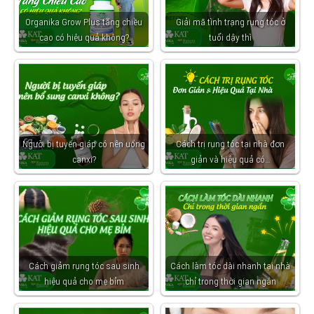
Organika Grow Plus tăng chiều
Giải mã tình trạng rụng tóc ở
cao có hiệu quả không?
tuổi dậy thì
Người bị tuyến giáp có nên uống
Cách trị rụng tóc tại nhà đơn
canxi?
giản và hiệu quả có…
Cách giảm rụng tóc sau sinh
Cách làm tóc dài nhanh tại nhà
hiệu quả cho mẹ bỉm
chỉ trong thời gian ngắn