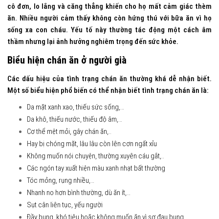
cô đơn, lo lắng và căng thẳng khiến cho họ mất cảm giác thèm
ăn. Nhiều người cảm thấy không còn hứng thú với bữa ăn vì họ
sống xa con cháu. Yếu tố này thường tác động một cách âm
thầm nhưng lại ảnh hưởng nghiêm trọng đến sức khỏe.
Biểu hiện chán ăn ở người già
Các dấu hiệu của tình trạng chán ăn thường khá dễ nhận biết.
Một số biểu hiện phổ biến có thể nhận biết tình trạng chán ăn là:
Da mặt xanh xao, thiếu sức sống,…
Da khô, thiếu nước, thiếu độ âm,…
Cơ thể mệt mỏi, gây chán ăn,..
Hay bị chóng mặt, lâu lâu còn lên cơn ngất xỉu
Không muốn nói chuyện, thường xuyên cáu gắt,..
Các ngón tay xuất hiện màu xanh nhạt bất thường
Tóc mỏng, rụng nhiều,…
Nhanh no hơn bình thường, dù ăn ít,…
Sụt cân liên tục, yếu người
Đầy bụng, khó tiêu hoặc không muốn ăn vì sợ đau bụng