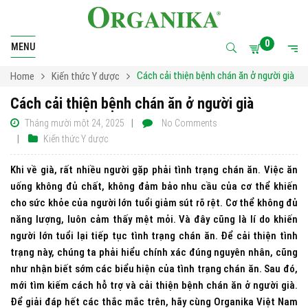
0
MENU
Cách cải thiện bệnh chán ăn ở người già
Home
Kiến thức Y dược
Cách cải thiện bệnh chán ăn ở người già
Tháng mười một 24, 2025
No Comments
Kiến thức Y dược
Khi về già, rất nhiều người gặp phải tình trạng chán ăn. Việc ăn
uống không đủ chất, không đảm bảo nhu cầu của cơ thể khiến
cho sức khỏe của người lớn tuổi giảm sút rõ rệt. Cơ thể không đủ
năng lượng, luôn cảm thấy mệt mỏi. Và đây cũng là lí do khiến
người lớn tuổi lại tiếp tục tình trạng chán ăn. Để cải thiện tình
trạng này, chúng ta phải hiểu chính xác đúng nguyên nhân, cũng
như nhận biết sớm các biểu hiện của tình trạng chán ăn. Sau đó,
mới tìm kiếm cách hỗ trợ và cải thiện bệnh chán ăn ở người già.
Để giải đáp hết các thắc mắc trên, hãy cùng Organika Việt Nam