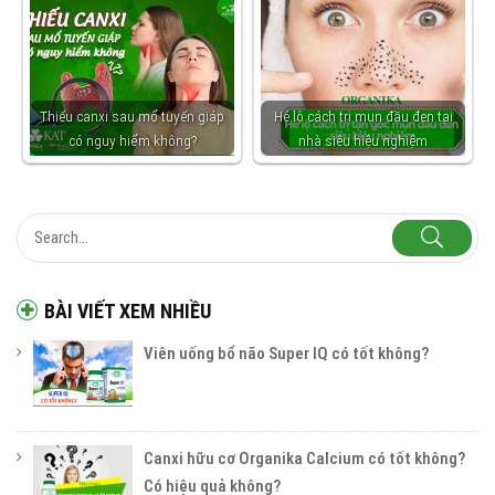
Thiếu canxi sau mổ tuyến giáp
Hé lộ cách trị mụn đầu đen tại
có nguy hiểm không?
nhà siêu hiệu nghiệm
BÀI VIẾT XEM NHIỀU
Viên uống bổ não Super IQ có tốt không?
Canxi hữu cơ Organika Calcium có tốt không?
Có hiệu quả không?