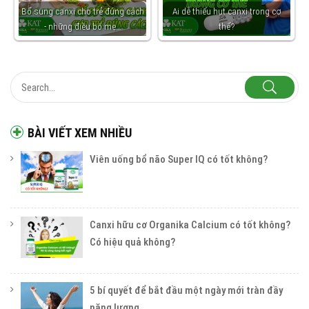
Bổ sung canxi cho trẻ đúng cách
Ai dễ thiếu hụt canxi trong cơ
- những điều bố mẹ…
thể?
BÀI VIẾT XEM NHIỀU
Viên uống bổ não Super IQ có tốt không?
Canxi hữu cơ Organika Calcium có tốt không?
Có hiệu quả không?
5 bí quyết để bắt đầu một ngày mới tràn đầy
năng lượng