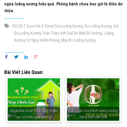
ngừa loãng xương hiệu quả. Phòng bệnh chưa bao giờ là điều dư
thừa.
,
,
Chỉ Số T Score Và Z Score Của Loãng Xương
Đo Loãng Xương
Giá
,
,
Đo Loãng Xương Toàn Thân
Kết Quả Đo Mật Độ Xương
Loãng
,
Xương Có Nguy Hiểm Không
Máy Đo Loãng Xương
Bài Viết Liên Quan:
Organika Grow Plus tăng chiều
Biểu hiện của bệnh loãng xương
cao có hiệu quả không?
nặng bạn cần biết