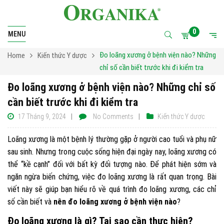
0
MENU
Đo loãng xương ở bệnh viện nào? Những
Home
Kiến thức Y dược
chỉ số cần biết trước khi đi kiểm tra
Đo loãng xương ở bệnh viện nào? Những chỉ số
cần biết trước khi đi kiểm tra
17 Tháng 9, 2024
No Comments
Kiến thức Y dược
Loãng xương là một bệnh lý thường gặp ở người cao tuổi và phụ nữ
sau sinh. Nhưng trong cuộc sống hiện đại ngày nay, loãng xương có
thể “kề cạnh” đối với bất kỳ đối tượng nào. Để phát hiện sớm và
ngăn ngừa biến chứng, việc đo loãng xương là rất quan trọng. Bài
viết này sẽ giúp bạn hiểu rõ về quá trình đo loãng xương, các chỉ
số cần biết và
nên đo loãng xương ở bệnh viện nào
?
Đo loãng xương là gì? Tại sao cần thực hiện?