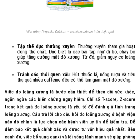
Viên uống Organika Calcium – canxi canada an toàn, hiệu quả
Tập thể dục thường xuyên
: Thường xuyên tham gia hoạt
động thể chất. Đặc biệt là các bài tập như đi bộ, chạy bộ
giúp tăng cường mật độ xương. Từ đó, giảm nguy cơ loãng
xương.
Tránh các thói quen xấu
: Hút thuốc lá, uống rượu và tiêu
thụ quá nhiều caffeine đều có thể làm giảm mật độ xương.
Việc đo loãng xương là bước cần thiết để theo dõi sức khỏe,
ngăn ngừa các biến chứng nguy hiểm. Chỉ số T-score, Z-score
trong kết quả đo loãng xương là yếu tố để đánh giá tình trạng
loãng xương. Câu trả lời cho câu hỏi đo loãng xương ở bệnh viện
nào đó chính là lựa chọn các bệnh viện uy tín để kiểm tra. Để
đảm bảo kết quả chính xác và được tư vấn hiệu quả nhất. Bên
cạnh đó, việc bổ sung canxi và lối sống lành mạnh sẽ giúp phòng