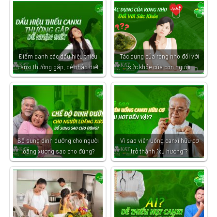
Điểm danh các dấu hiệu thiếu
Tác dụng của rong nho đối với
canxi thường gặp, dễ nhận biết
sức khỏe của con người
Bổ sung dinh dưỡng cho người
Vì sao viên uống canxi hữu cơ
loãng xương sao cho đúng?
trở thành "xu hướng"?