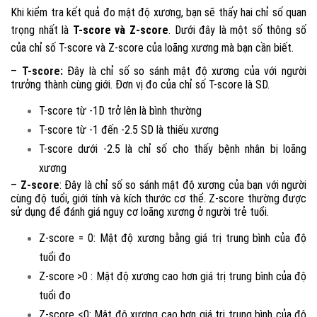
Khi kiểm tra kết quả đo mật độ xương, bạn sẽ thấy hai chỉ số quan
trọng nhất là
T-score và Z-score
. Dưới đây là một số thông số
của chỉ số T-score và Z-score của loãng xương mà bạn cần biết.
–
T-score:
Đây là chỉ số so sánh mật độ xương của với người
trưởng thành cùng giới. Đơn vị đo của chỉ số T-score là SD.
T-score từ -1D trở lên là bình thường
T-score từ -1 đến -2.5 SD là thiếu xương
T-score dưới -2.5 là chỉ số cho thấy bệnh nhân bị loãng
xương
–
Z-score
: Đây là chỉ số so sánh mật độ xương của bạn với người
cùng độ tuổi, giới tính và kích thước cơ thể. Z-score thường được
sử dụng để đánh giá nguy cơ loãng xương ở người trẻ tuổi.
Z-score = 0: Mật độ xương bằng giá trị trung bình của độ
tuổi đo
Z-score >0 : Mật độ xương cao hơn giá trị trung bình của độ
tuổi đo
Z-score <0: Mật độ xương cao hơn giá trị trung bình của độ