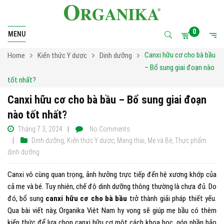
0
MENU
Canxi hữu cơ cho bà bầu
Home
Kiến thức Y dược
Dinh dưỡng
– Bổ sung giai đoạn nào
tốt nhất?
Canxi hữu cơ cho bà bầu – Bổ sung giai đoạn
nào tốt nhất?
Tháng 7 3, 2024
No Comments
Dinh dưỡng
,
Kiến thức Y dược
,
Mang thai
,
Mẹ và Bé
,
Thực phẩm
dinh dưỡng
Canxi vô cùng quan trọng, ảnh hưởng trực tiếp đến hệ xương khớp của
cả mẹ và bé. Tuy nhiên, chế độ dinh dưỡng thông thường là chưa đủ. Do
đó, bổ sung
canxi hữu cơ cho bà bầu
trở thành giải pháp thiết yếu.
Qua bài viết này, Organika Việt Nam hy vọng sẽ giúp mẹ bầu có thêm
kiến thức để lựa chọn canxi hữu cơ một cách khoa học, góp phần bảo