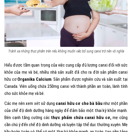
Tránh xa những thực phẩm trên nếu không muốn việc bổ sung canxi trở nên vô nghĩa
Hiểu được tầm quan trọng của việc cung cấp đủ lượng canxi đối với sức
khỏe của mẹ và bé, nhiều nhà sản xuất đã cho ra đời sản phẩm canxi
hữu cơ
Organika Calcium
. Sản phẩm được nghiên cứu và sản xuất tại
Canada. Viên uống chứa 250mg canxi với thành phần an toàn, lành tính
cho sức khỏe mẹ và bé.
Các mẹ nên xem xét sử dụng
canxi hữu cơ cho bà bầu
như một phần
của chế độ dinh dưỡng hàng ngày để đảm bảo một thai kỳ khỏe mạnh.
Bên cạnh tăng cường các
thực phẩm chứa canxi hữu cơ,
mẹ cũng
cần chú ý đến chế độ dinh dưỡng và luyện tập thể dục thường xuyên. Mẹ
bầu hoàn toàn có thể có một thai kỳ khỏe mạnh, an toàn, tạo nền tảng