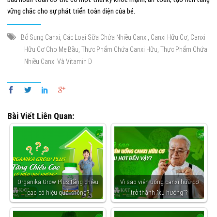
vững chắc cho sự phát triển toàn diện của bé.
,
,
,
Bổ Sung Canxi
Các Loại Sữa Chứa Nhiều Canxi
Canxi Hữu Cơ
Canxi
,
,
Hữu Cơ Cho Mẹ Bầu
Thực Phẩm Chứa Canxi Hữu
Thực Phẩm Chứa
Nhiều Canxi Và Vitamin D
Bài Viết Liên Quan:
Organika Grow Plus tăng chiều
Vì sao viên uống canxi hữu cơ
cao có hiệu quả không?
trở thành "xu hướng"?