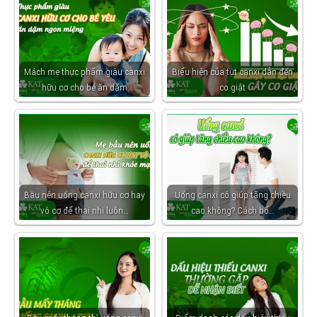
Mách mẹ thực phẩm giàu canxi
Biểu hiện của tụt canxi dẫn đến
hữu cơ cho bé ăn dặm
co giật
Bầu nên uống canxi hữu cơ hay
Uống canxi có giúp tăng chiều
vô cơ để thai nhi luôn…
cao không? Cách bổ…