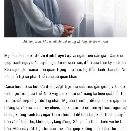
Bổ sung canxi hữu cơ tốt cho hệ xương và răng của hai mẹ con
Mẹ bầu cần canxi để
ổn định huyết áp
và ngăn tiền sản giật. Canxi còn
giúp tránh nguy cơ chuyển dạ sớm và sinh non, đảm bảo thai kỳ an toàn.
Bên cạnh đó, canxi còn quan trọng cho tim, hệ thần kinh thai nhi. Nó
cũng hỗ trợ sự phát triển các cơ quan khác.
Canxi hữu cơ sở hữu ưu điểm vượt trội nhờ cấu trúc gần giống với canxi
sinh học trong cơ thể. Nhờ vậy, canxi hữu cơ mang lại hiệu quả hấp thu
tối ưu, dễ tiếp nhận dưỡng chất. Mẹ bầu thường dễ nghén khi gặp mùi
hương lạ và khó chịu. Tuy nhiên, canxi hữu cơ có mùi vị thơm ngon tự
nhiên, không tanh hay ngái. Canxi hữu cơ dễ hòa tan, kích thích chuyển
hóa và dễ hấp thu, không gây lắng đọng. Sản phẩm thân thiện với hệ tiêu
hóa. Điều này rất tiện lợi cho mẹ bầu, giúp không phải tiêu thụ nhiều