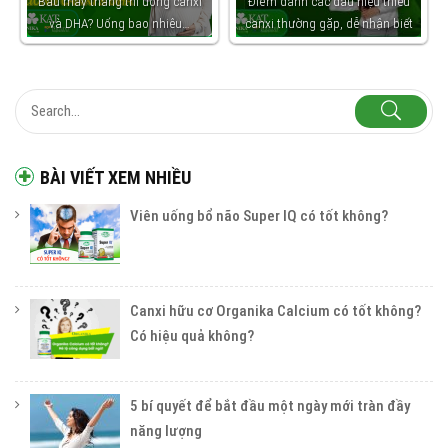
Bầu mấy tháng thì uống canxi
Điểm danh các dấu hiệu thiếu
và DHA? Uống bao nhiêu…
canxi thường gặp, dễ nhận biết
BÀI VIẾT XEM NHIỀU
Viên uống bổ não Super IQ có tốt không?
Canxi hữu cơ Organika Calcium có tốt không?
Có hiệu quả không?
5 bí quyết để bắt đầu một ngày mới tràn đầy
năng lượng