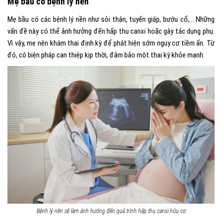
Mẹ bầu có bệnh lý nền
Mẹ bầu có các bệnh lý nền như sỏi thận, tuyến giáp, bướu cổ,… Những
vấn đề này có thể ảnh hưởng đến hấp thu canxi hoặc gây tác dụng phụ.
Vì vậy, mẹ nên khám thai định kỳ để phát hiện sớm nguy cơ tiềm ẩn. Từ
đó, có biện pháp can thiệp kịp thời, đảm bảo một thai kỳ khỏe mạnh.
Bệnh lý nền sẽ làm ảnh hưởng đến quá trình hấp thụ canxi hữu cơ