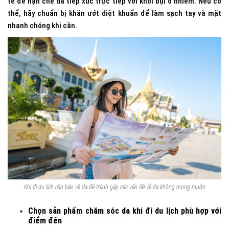
tế để hạn chế da tiếp xúc trực tiếp với khói bụi ô nhiễm. Nếu có
thể, hãy chuẩn bị khăn ướt diệt khuẩn để làm sạch tay và mặt
nhanh chóng khi cần.
Khi đi du lịch cần bảo vệ da để tránh gặp các vấn đề về da không mong muốn
Chọn sản phẩm chăm sóc da khi đi du lịch phù hợp với
điểm đến