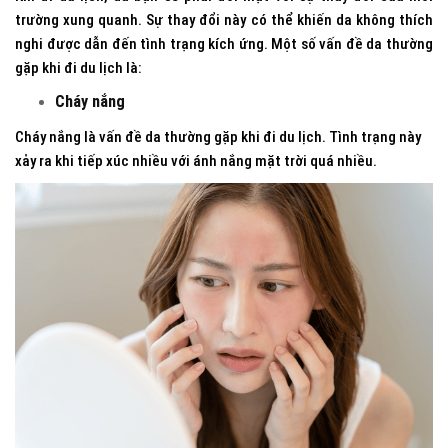
trường xung quanh. Sự thay đổi này có thể khiến da không thích
nghi được dẫn đến tình trạng kích ứng. Một số vấn đề da thường
gặp khi đi du lịch là:
Cháy nắng
Cháy nắng là vấn đề da thường gặp khi đi du lịch. Tình trạng này
xảy ra khi tiếp xúc nhiều với ánh nắng mặt trời quá nhiều.