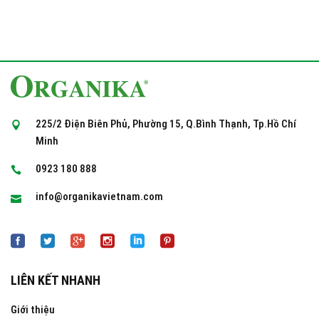
225/2 Điện Biên Phủ, Phường 15, Q.Bình Thạnh, Tp.Hồ Chí
Minh
0923 180 888
info@organikavietnam.com
LIÊN KẾT NHANH
Giới thiệu