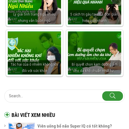
Lý giải tình trạng ngủ nhiều
5 cách trị gàu tại nhà đơn giản,
nhưng vẫn buồn ngủ
hiệu quả nhanh
Tác hại của ô nhiễm không khí
Bí quyết chọn kem dưỡng ẩm
đối với sức khỏe
cho da khô chuẩn nhất từ…
BÀI VIẾT XEM NHIỀU
Viên uống bổ não Super IQ có tốt không?