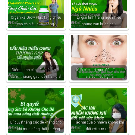
Organika Grow Plus tăng chiều
Lý giải tình trạng ngủ nhiều
cao có hiệu quả không?
nhưng vẫn buồn ngủ
Điểm danh các dấu hiệu thiếu
Hé lộ cách trị mụn đầu đen tại
canxi thường gặp, dễ nhận biết
nhà siêu hiệu nghiệm
Bí quyết tăng sức đề kháng cho
Tác hại của ô nhiễm không khí
bé khi mưa nắng thất thường
đối với sức khỏe