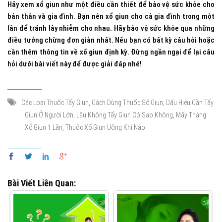
Hãy xem xổ giun như một điều cần thiết để bảo vệ sức khỏe cho
bản thân và gia đình. Bạn nên xổ giun cho cả gia đình trong một
lần để tránh lây nhiễm cho nhau. Hãy bảo vệ sức khỏe qua những
điều tưởng chừng đơn giản nhất. Nếu bạn có bất kỳ câu hỏi hoặc
cần thêm thông tin về
xổ giun định kỳ
. Đừng ngần ngại để lại câu
hỏi dưới bài viết này để được giải đáp nhé!
,
,
Các Loại Thuốc Tẩy Giun
Cách Dùng Thuốc Sổ Giun
Dấu Hiệu Cần Tẩy
,
,
Giun Ở Người Lớn
Lâu Không Tẩy Giun Có Sao Không
Mấy Tháng
,
Xổ Giun 1 Lần
Thuốc Xổ Giun Uống Khi Nào
Bài Viết Liên Quan: