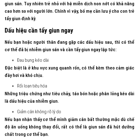
giun sán. Tuy nhiên trẻ nhỏ với hệ miễn dịch non nớt có khả năng
cao hơn so với người lớn. Chính vì vậy, bố mẹ cần lưu ý cho con trẻ
tẩy giun định kỳ.
Dấu hiệu cần tẩy giun ngay
Nếu bạn hoặc người thân đang gặp các dấu hiệu sau, thì có thể
cơ thể đã bị nhiễm giun sán và cần tẩy giun ngay lập tức:
Đau bụng kéo dài
Đặc biệt là ở khu vực xung quanh rốn, có thể kèm theo cảm giác
đầy hơi và khó chịu.
Rối loạn tiêu hóa
Những triệu chứng như tiêu chảy, táo bón hoặc phân lỏng kéo dài
là dấu hiệu của nhiễm giun.
Giảm cân không rõ lý do
Nếu bạn nhận thấy cơ thể mình giảm cân bất thường mặc dù chế
độ ăn uống không thay đổi, rất có thể là giun sán đã hút dưỡng
chất trong cơ thể bạn.