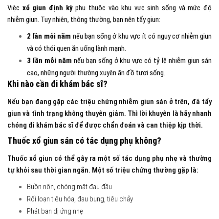
Việc
xổ giun định kỳ
phụ thuộc vào khu vực sinh sống và mức độ
nhiễm giun. Tuy nhiên, thông thường, bạn nên tẩy giun:
2 lần mỗi năm
nếu bạn sống ở khu vực ít có nguy cơ nhiễm giun
và có thói quen ăn uống lành mạnh.
3 lần mỗi năm
nếu bạn sống ở khu vực có tỷ lệ nhiễm giun sán
cao, những người thường xuyên ăn đồ tươi sống.
Khi nào cần đi khám bác sĩ?
Nếu bạn đang gặp các triệu chứng nhiễm giun sán ở trên, đã tẩy
giun và tình trạng không thuyên giảm. Thì lời khuyên là hãy nhanh
chóng đi khám bác sĩ để được chẩn đoán và can thiệp kịp thời.
Thuốc xổ giun sán có tác dụng phụ không?
Thuốc xổ giun có thể gây ra một số tác dụng phụ nhẹ và thường
tự khỏi sau thời gian ngắn. Một số triệu chứng thường gặp là:
Buồn nôn, chóng mặt đau đầu
Rối loạn tiêu hóa, đau bụng, tiêu chảy
Phát ban dị ứng nhẹ