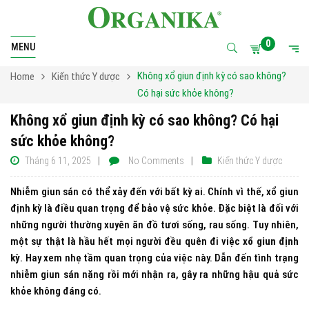
0
MENU
Không xổ giun định kỳ có sao không?
Home
Kiến thức Y dược
Có hại sức khỏe không?
Không xổ giun định kỳ có sao không? Có hại
sức khỏe không?
Tháng 6 11, 2025
No Comments
Kiến thức Y dược
Nhiễm giun sán có thể xảy đến với bất kỳ ai. Chính vì thế, xổ giun
định kỳ là điều quan trọng để bảo vệ sức khỏe. Đặc biệt là đối với
những người thường xuyên ăn đồ tươi sống, rau sống. Tuy nhiên,
một sự thật là hầu hết mọi người đều quên đi việc
xổ giun định
kỳ
. Hay xem nhẹ tầm quan trọng của việc này. Dẫn đến tình trạng
nhiễm giun sán nặng rồi mới nhận ra, gây ra những hậu quả sức
khỏe không đáng có.