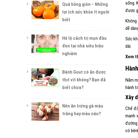
sống. 
Quả hồng giòn – Những
được g
lợi ích sức khỏe ít người
biết
Không 
dễ dàng
Hé lộ cách trị mụn đầu
Sức khỏ
đen tại nhà siêu hiệu
dài.
nghiệm
Xem t
Hành
Bệnh Gout có ăn được
thịt vịt không? Bạn đã
Năm mớ
biết chưa?
hành t
Xây d
Nên ăn trứng gà màu
Chế độ
trắng hay màu nâu?
mạnh 
đường 
có bện