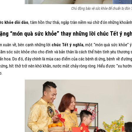
Chủ động bảo vệ sức khỏe để chuẩn bị đón T
ức khỏe dồi dào
, tâm hồn thư thái, ngập tràn niềm vui chờ đón những khoảnh
tặng “món quà sức khỏe” thay những lời chúc Tết ý ng
n xuân về, bên cạnh những lời
chúc Tết ý nghĩa
, một “món quà sức khỏe” ý 
hăm sóc sức khỏe cho cho đình và bản thân là cách thể hiện tình yêu thương s
ấn hoa. Do đó, đây chính là mùa cao điểm của các bệnh dị ứng, bệnh về đường 
cứng, hít thở trở nên khó khăn, nước mắt chảy ròng ròng. Hiểu được “xu hư
p.