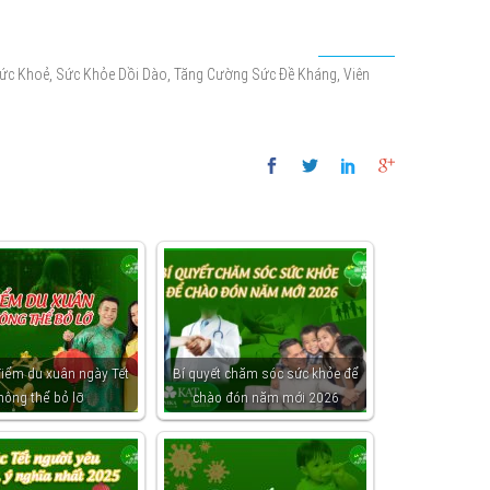
,
,
,
ức Khoẻ
Sức Khỏe Dồi Dào
Tăng Cường Sức Đề Kháng
Viên
điểm du xuân ngày Tết
Bí quyết chăm sóc sức khỏe để
hông thể bỏ lỡ
chào đón năm mới 2026