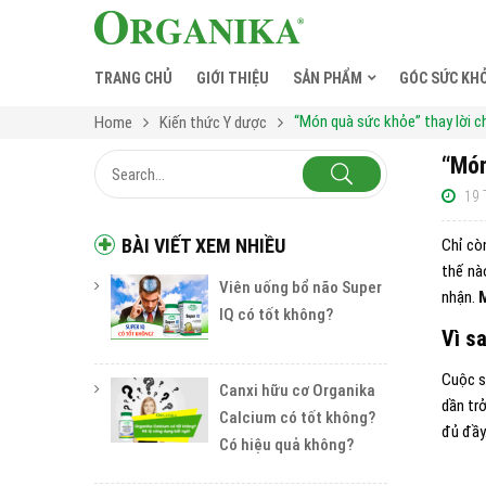
TRANG CHỦ
GIỚI THIỆU
SẢN PHẨM
GÓC SỨC KH
“Món quà sức khỏe” thay lời c
Home
Kiến thức Y dược
“Món
19 
BÀI VIẾT XEM NHIỀU
Chỉ cò
thế nà
Viên uống bổ não Super
nhận.
IQ có tốt không?
Vì s
Cuộc s
Canxi hữu cơ Organika
dần tr
Calcium có tốt không?
đủ đầy
Có hiệu quả không?