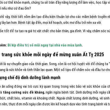
Khi cơ thể khỏe mạnh, chúng ta sẽ tràn đầy năng lượng để làm việc, học tập 
ì nếu như cứ đau ốm?
chỉ vậy, thời tiết nồm ẩm tạo điều kiện thuận lợi cho các mầm bệnh truyền nh
 lây lan hơn. Bệnh tật ập đến, mọi kế hoạch, ước mơ đều trở nên xa vời.
e tốt để ta tạo ra giá trị vật chất cho bản thân, gia đình. Vì vậy, chăm sóc 
hêm:
Bí kíp điều trị sổ mũi ngay tại nhà vào mùa lạnh
.
 trang sức khỏe mỗi ngày để mừng xuân Ất Tỵ 2025
i là sự chuyển giao của thời gian. Song, còn là cơ hội tuyệt vời để chúng ta 
rang là sức khỏe và tinh thần lạc quan. Một số tips để chăm sóc và đầu tư ch
ựng chế độ dinh dưỡng lành mạnh
 ăn uống đóng vai trò cực kỳ quan trọng trong việc bảo vệ sức khỏe của c
và
tăng cường sức đề kháng
, ngăn ngừa bệnh tật. Dinh dưỡng mỗi ngày 
bột, chất béo, vitamin và khoáng chất. Ngoài chất lượng dinh dưỡng, vệ sin
h nền, thực đơn mỗi ngày cần được lên kế hoạch dựa vào tình trạng bệnh và tư