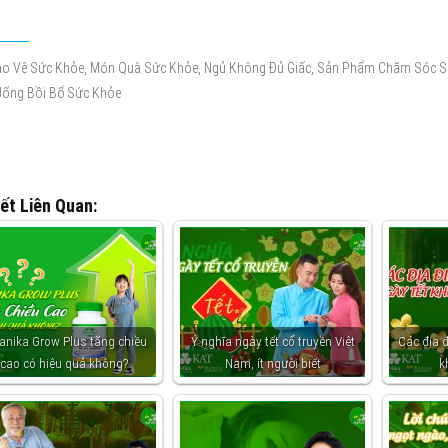
,
,
,
o Vệ Sức Khỏe
Món Quà Sức Khỏe
Ngủ Không Đủ Giấc
Sản Phẩm Chăm Sóc S
Uống Bồi Bổ Sức Khỏe
iết Liên Quan:
anika Grow Plus tăng chiều
Ý nghĩa ngày tết cổ truyền Việt
Các địa 
cao có hiệu quả không?
Nam, ít người biết
k