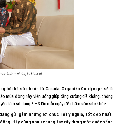
 đề kháng, chống lại bệnh tật.
ống bồi bổ sức khỏe
từ Canada.
Organika Cordyceps
sẽ là
Vào mùa đông này, viên uống giúp tăng cường đề kháng, chống
hể yên tâm sử dụng 2 – 3 lần mỗi ngày để chăm sóc sức khỏe.
 đang gửi gắm những lời
chúc Tết ý nghĩa
, tốt đẹp nhất.
h động. Hãy cùng nhau chung tay xây dựng một cuộc sống