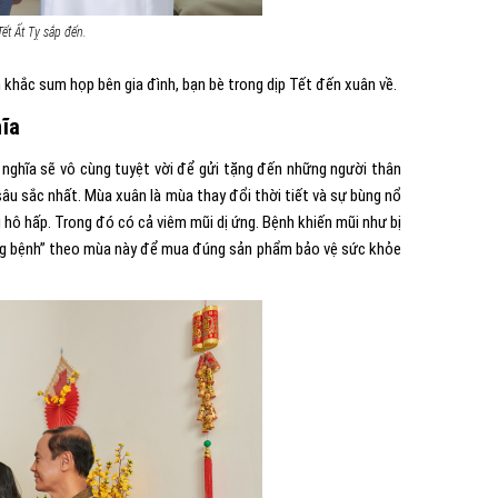
ết Ất Tỵ sắp đến.
 khắc sum họp bên gia đình, bạn bè trong dịp Tết đến xuân về.
hĩa
nghĩa sẽ vô cùng tuyệt vời để gửi tặng đến những người thân
âu sắc nhất. Mùa xuân là mùa thay đổi thời tiết và sự bùng nổ
hô hấp. Trong đó có cả viêm mũi dị ứng. Bệnh khiến mũi như bị
ớng bệnh” theo mùa này để mua đúng sản phẩm bảo vệ sức khỏe