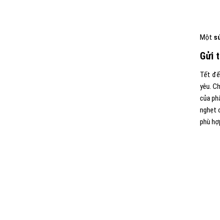
Một
s
Gửi 
Tết đế
yêu. C
của ph
nghẹt 
phù hợ