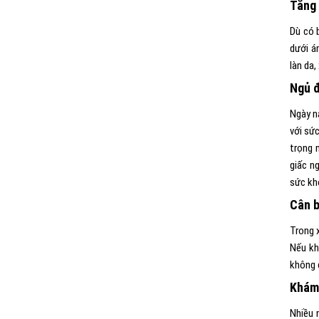
Tăng
Dù có 
dưới á
làn da
Ngủ đ
Ngày n
với sứ
trọng 
giấc n
sức khỏ
Cân b
Trong x
Nếu kh
không 
Khám 
Nhiều 