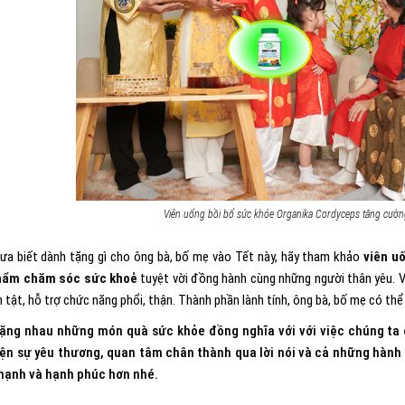
Viên uống bồi bổ sức khỏe Organika Cordyceps tăng cường
ưa biết dành tặng gì cho ông bà, bố mẹ vào Tết này, hãy tham khảo
viên u
hẩm chăm sóc sức khoẻ
tuyệt vời đồng hành cùng những người thân yêu. 
nh tật, hỗ trợ chức năng phổi, thận. Thành phần lành tính, ông bà, bố mẹ có t
tặng nhau những món quà sức khỏe đồng nghĩa với với việc chúng ta
ện sự yêu thương, quan tâm chân thành qua lời nói và cả những hàn
mạnh và hạnh phúc hơn nhé.