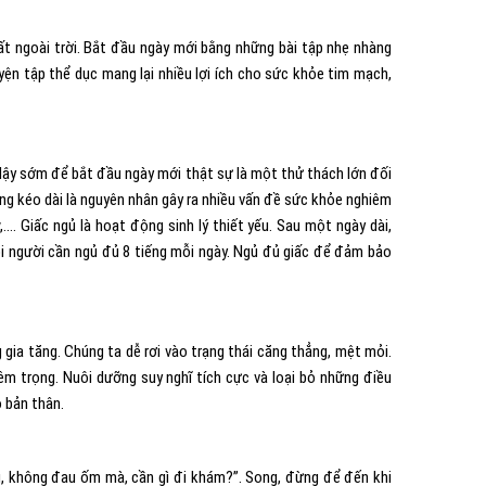
t ngoài trời. Bắt đầu ngày mới bằng những bài tập nhẹ nhàng
ện tập thể dục mang lại nhiều lợi ích cho sức khỏe tim mạch,
 dậy sớm để bắt đầu ngày mới thật sự là một thử thách lớn đối
ng kéo dài là nguyên nhân gây ra nhiều vấn đề sức khỏe nghiêm
…. Giấc ngủ là hoạt động sinh lý thiết yếu. Sau một ngày dài,
ỗi người cần ngủ đủ 8 tiếng mỗi ngày. Ngủ đủ giấc để đảm bảo
g gia tăng. Chúng ta dễ rơi vào trạng thái căng thẳng, mệt mỏi.
iêm trọng. Nuôi dưỡng suy nghĩ tích cực và loại bỏ những điều
o bản thân.
ng, không đau ốm mà, cần gì đi khám?”. Song, đừng để đến khi