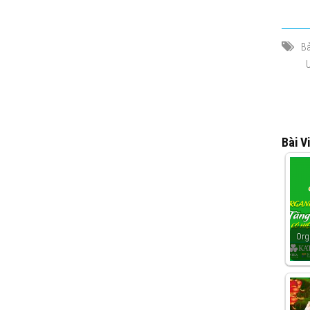
Bả
Bài V
Org