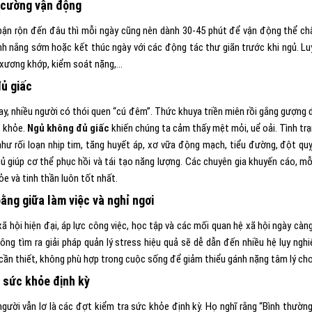
 cường vận động
bận rộn đến đâu thì mỗi ngày cũng nên dành 30-45 phút để vận động thể chấ
nh nắng sớm hoặc kết thúc ngày với các động tác thư giãn trước khi ngủ. Luy
, xương khớp, kiểm soát nặng,…
ủ giấc
ay, nhiều người có thói quen “cú đêm”. Thức khuya triền miên rồi gắng gượng
c khỏe.
Ngủ không đủ giấc
khiến chúng ta cảm thấy mệt mỏi, uể oải. Tình trạ
như rối loạn nhịp tim, tăng huyết áp, xơ vữa động mạch, tiểu đường, đột quỵ,
gủ giúp cơ thể phục hồi và tái tạo năng lượng. Các chuyên gia khuyến cáo, m
e và tinh thần luôn tốt nhất.
ằng giữa làm việc và nghỉ ngơi
ã hội hiện đại, áp lực công việc, học tập và các mối quan hệ xã hội ngày càn
ông tìm ra giải pháp quản lý stress hiệu quả sẽ dễ dẫn đến nhiều hệ lụy ngh
cần thiết, không phù hợp trong cuộc sống để giảm thiểu gánh nặng tâm lý ch
sức khỏe định kỳ
người vẫn lơ là các đợt kiểm tra sức khỏe định kỳ. Họ nghĩ rằng “Bình thườ