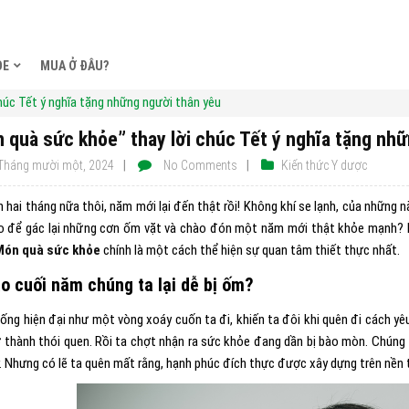
ỎE
MUA Ở ĐÂU?
húc Tết ý nghĩa tặng những người thân yêu
 quà sức khỏe” thay lời chúc Tết ý nghĩa tặng nh
Tháng mười một, 2024
No Comments
Kiến thức Y dược
n hai tháng nữa thôi, năm mới lại đến thật rồi! Không khí se lạnh, của những
o để gác lại những cơn ốm vặt và chào đón một năm mới thật khỏe mạnh?
Món quà sức khỏe
chính là một cách thể hiện sự quan tâm thiết thực nhất.
ao cuối năm chúng ta lại dễ bị ốm?
ống hiện đại như một vòng xoáy cuốn ta đi, khiến ta đôi khi quên đi cách 
ở thành thói quen. Rồi ta chợt nhận ra sức khỏe đang dần bị bào mòn. Chún
. Nhưng có lẽ ta quên mất rằng, hạnh phúc đích thực được xây dựng trên nề