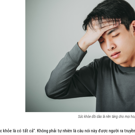
Sức khỏe dồi dào là nền tảng cho mọi ho
c khỏe là có tất cả”. Không phải tự nhiên là câu nói này được người ra truyề