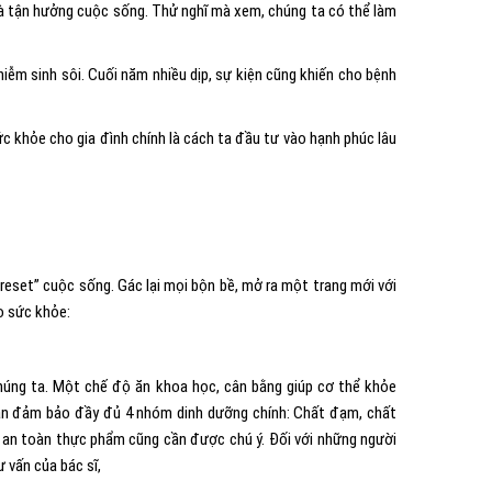
và tận hưởng cuộc sống. Thử nghĩ mà xem, chúng ta có thể làm
iễm sinh sôi. Cuối năm nhiều dịp, sự kiện cũng khiến cho bệnh
sức khỏe cho gia đình chính là cách ta đầu tư vào hạnh phúc lâu
“reset” cuộc sống. Gác lại mọi bộn bề, mở ra một trang mới với
o sức khỏe:
húng ta. Một chế độ ăn khoa học, cân bằng giúp cơ thể khỏe
cần đảm bảo đầy đủ 4 nhóm dinh dưỡng chính: Chất đạm, chất
h an toàn thực phẩm cũng cần được chú ý. Đối với những người
 vấn của bác sĩ,