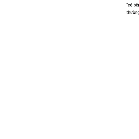
“có bệ
thường.