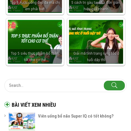
Top 6 nước uống đẹp da mà chị
5 cách trị gàu tại nhà đơn giản,
em phải biết
hiệu quả nhanh
Top 5 siêu thực phẩm bổ thận,
Giải mã tình trạng rụng tóc ở
tốt cho cơ thể
tuổi dậy thì
BÀI VIẾT XEM NHIỀU
Viên uống bổ não Super IQ có tốt không?