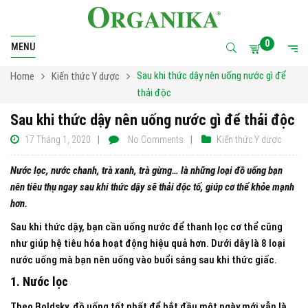
0
MENU
Sau khi thức dậy nên uống nước gì để
Home
Kiến thức Y dược
thải độc
Sau khi thức dậy nên uống nước gì để thải độc
17 Tháng 1, 2020
No Comments
Kiến thức Y dược
Nước lọc, nước chanh, trà xanh, trà gừng… là những loại đồ uống bạn
nên tiêu thụ ngay sau khi thức dậy sẽ thải độc tố, giúp cơ thể khỏe mạnh
hơn.
Sau khi thức dậy, bạn cần uống nước để thanh lọc cơ thể cũng
như giúp hệ tiêu hóa hoạt động hiệu quả hơn. Dưới dây là 8 loại
nước uống mà bạn nên uống vào buổi sáng sau khi thức giấc.
1. Nước lọc
Theo Boldsky, đồ uống tốt nhất để bắt đầu một ngày mới vẫn là