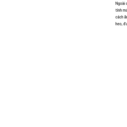
Ngoài 
tính m
cách ă
heo, đ