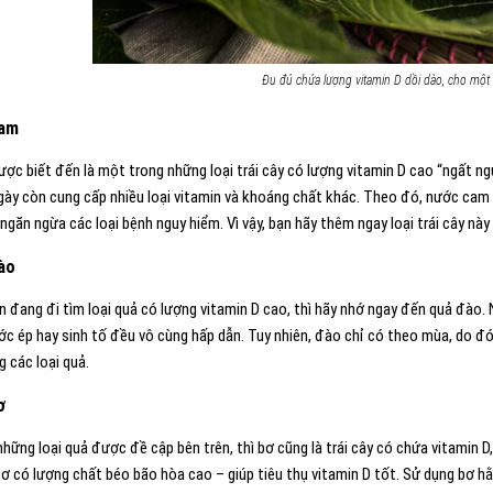
Đu đủ chứa lượng vitamin D dồi dào, cho một
Cam
ợc biết đến là một trong những loại trái cây có lượng vitamin D cao “ngất n
gày còn cung cấp nhiều loại vitamin và khoáng chất khác. Theo đó, nước cam
ngăn ngừa các loại bệnh nguy hiểm. Vì vậy, bạn hãy thêm ngay loại trái cây nà
Đào
 đang đi tìm loại quả có lượng vitamin D cao, thì hãy nhớ ngay đến quả đào. 
ước ép hay sinh tố đều vô cùng hấp dẫn. Tuy nhiên, đào chỉ có theo mùa, do 
g các loại quả.
ơ
hững loại quả được đề cập bên trên, thì bơ cũng là trái cây có chứa vitamin D
bơ có lượng chất béo bão hòa cao – giúp tiêu thụ vitamin D tốt. Sử dụng bơ h