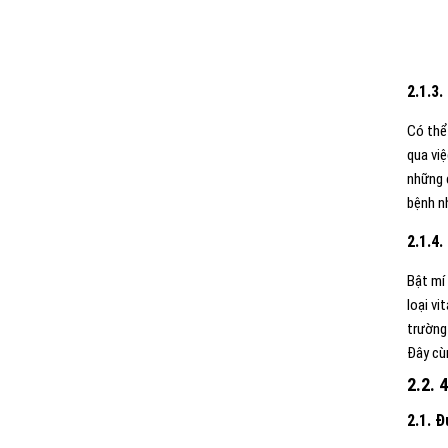
2.1.3
Có thể 
qua việ
những 
bệnh n
2.1.4
Bật mí
loại v
trường
Đây cù
2.2. 
2.1. Đ