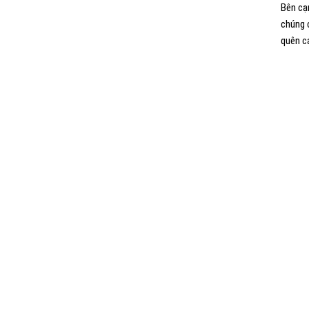
Bên cạ
chúng 
quên c