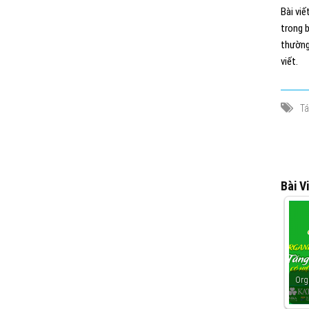
Bài vi
trong 
thường
viết.
Tá
Bài V
Org