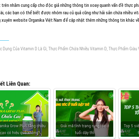
ết trên nhằm cung cấp cho độc giả những thông tin xoay quanh vấn đề thực ph
bài, các bạn có thể biết được nhóm rau củ quả cũng như hải sản chứa nhiều vi
 xuyên website Organika Việt Nam để cập nhật thêm những thông tin khác về
,
,
c Dụng Của Vitamin D Là Gì
Thực Phẩm Chứa Nhiều Vitamin D
Thực Phẩm Giàu 
iết Liên Quan:
anika Grow Plus tăng chiều
Giải mã tình trạng rụng tóc ở
Top 5 si
cao có hiệu quả không?
tuổi dậy thì