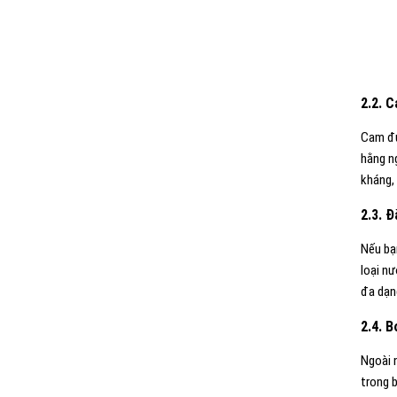
2.2. 
Cam đư
hằng n
kháng, 
2.3. 
Nếu bạn
loại n
đa dạn
2.4. B
Ngoài n
trong 