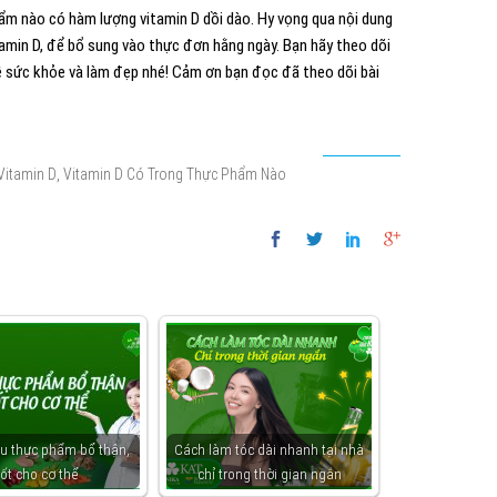
ẩm nào có hàm lượng vitamin D dồi dào. Hy vọng qua nội dung
tamin D, để bổ sung vào thực đơn hằng ngày. Bạn hãy theo dõi
 sức khỏe và làm đẹp nhé! Cảm ơn bạn đọc đã theo dõi bài
,
Vitamin D
Vitamin D Có Trong Thực Phẩm Nào
êu thực phẩm bổ thận,
Cách làm tóc dài nhanh tại nhà
tốt cho cơ thể
chỉ trong thời gian ngắn