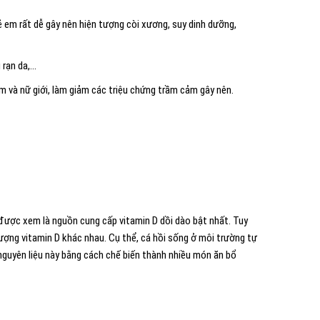
rẻ em rất dễ gây nên hiện tượng còi xương, suy dinh dưỡng,
 rạn da,…
m và nữ giới, làm giảm các triệu chứng trầm cảm gây nên.
được xem là nguồn cung cấp vitamin D dồi dào bật nhất. Tuy
lượng vitamin D khác nhau. Cụ thể, cá hồi sống ở môi trường tự
nguyên liệu này bằng cách chế biến thành nhiều món ăn bổ