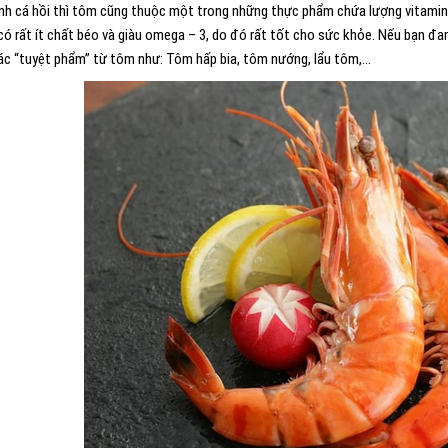
nh cá hồi thì tôm cũng thuộc một trong những thực phẩm chứa lượng vitamin D
có rất ít chất béo và giàu omega – 3, do đó rất tốt cho sức khỏe. Nếu bạn đa
ác “tuyệt phẩm” từ tôm như: Tôm hấp bia, tôm nướng, lẩu tôm,…