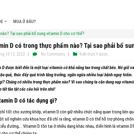
ỎE
MUA Ở ĐÂU?
nào? Tại sao phải bổ sung vitamin D cho cơ thể?
min D có trong thực phẩm nào? Tại sao phải bổ su
ng 10 12, 2022
No Comments
Kiến thức Y dược
 D được biết đến là một loại vitamin có khả năng tan trong chất béo. Nó giữ vai
iệu quả, thúc đẩy quá trình tăng trưởng, ngăn ngừa nhiều loại bệnh nguy hiểm
gì? Chúng có nhiều trong thực phẩm nào? Vì sao chúng ta cần dung nạp vitamin
 tất tần tật các câu hỏi trên nhé!
itamin D có tác dụng gì?
hỉ tốt cho xương khớp, vitamin D còn giữ nhiều chức năng quan trọng liên qua
một số nghiên cứu khoa học đã chỉ ra rằng, vitamin D có thể hỗ trợ phòng chốn
iểu đường,… Vitamin D tồn tại ở nhiều dạng khác nhau, điển hình là vitamin D
i cho cơ thể chúng ta: