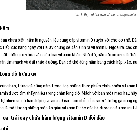
Tôm là thực phẩm giàu vitamin D được nhiều
. Nấm
bạn chưa biết, nấm là nguyên liệu cung cấp vitamin D tuyệt vời cho cơ thể. Đâ
c tiếp xúc hằng ngày với tia UV chúng sẽ sản sinh ra vitamin D. Ngoài ra, các
chất chống oxy hóa và nhiều loại vitamin khác. Nhờ đó, nấm được xem là “bảo
hân tim mạch và đái tháo đường. Bạn có thể dùng nấm bằng cách hấp, xào, n
. Lòng đỏ trứng gà
 cùng bạn, trứng gà cũng nằm trong top những thực phẩm chứa nhiều vitamin D
itamin được tìm thấy nhiều trong phần lòng đỏ. Mách với bạn một mẹo hay, hãy
 tự nhiên sẽ có hàm lượng vitamin D cao hơn nhiều lần so với trứng gà công ng
ng là một trong những món ăn giàu vitamin D cho các bé được nhiều mẹ ưu ti
4 loại trái cây chứa hàm lượng vitamin D dồi dào
u đủ