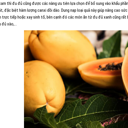
cam thì đu đủ cũng được các nàng ưu tiên lựa chọn để bổ sung vào khẩu phần 
át, đặc biệt hàm lượng canxi dồi dào. Dung nạp loại quả này giúp nâng cao sứ
n trực tiếp hoặc xay sinh tố, bên cạnh đó các món ăn từ đu đủ xanh cũng rất
u đủ xào,…