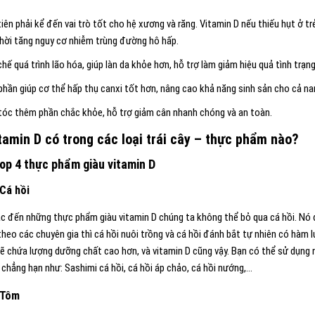
iên phải kể đến vai trò tốt cho hệ xương và răng. Vitamin D nếu thiếu hụt ở t
hời tăng nguy cơ nhiễm trùng đường hô hấp.
hế quá trình lão hóa, giúp làn da khỏe hơn, hỗ trợ làm giảm hiệu quả tình trạng
phần giúp cơ thể hấp thụ canxi tốt hơn, nâng cao khả năng sinh sản cho cả na
tóc thêm phần chắc khỏe, hỗ trợ giảm cân nhanh chóng và an toàn.
itamin D có trong các loại trái cây – thực phẩm nào?
Top 4 thực phẩm giàu vitamin D
 Cá hồi
ắc đến những thực phẩm giàu vitamin D chúng ta không thể bỏ qua cá hồi. Nó 
theo các chuyên gia thì cá hồi nuôi trồng và cá hồi đánh bắt tự nhiên có hàm 
sẽ chứa lượng dưỡng chất cao hơn, và vitamin D cũng vậy. Bạn có thể sử dụng 
 chẳng hạn như: Sashimi cá hồi, cá hồi áp chảo, cá hồi nướng,…
. Tôm