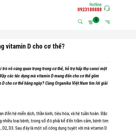
Hotline
0923180888
0
ng vitamin D cho cơ thể?
 trò vô cùng quan trọng trong cơ thể, hỗ trợ hấp thụ canxi một
. Vậy các tác dụng mà vitamin D mang đến cho cơ thể gồm
 D cho cơ thể hằng ngày? Cùng Organika Việt Nam tìm lời giải
n đến hệ miễn dịch, thần kinh, tiêu hóa, và hệ tuần hoàn. Đặc
g nhiều loại bệnh, trong số đó phải kể đến trầm cảm, bệnh tim
1, D2, D3. Sau đây là một số công dụng tuyệt vời mà vitamin D