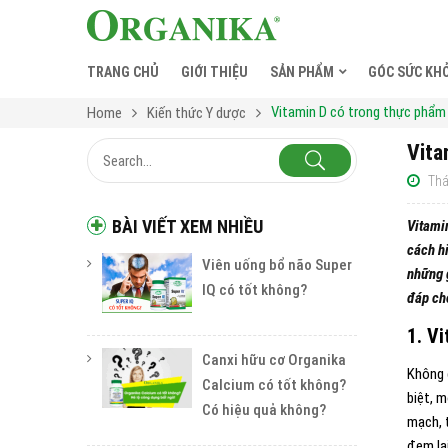
TRANG CHỦ
GIỚI THIỆU
SẢN PHẨM
GÓC SỨC KH
Vitamin D có trong thực phẩm 
Home
Kiến thức Y dược
Vita
Thá
BÀI VIẾT XEM NHIỀU
Vitamin
cách h
Viên uống bổ não Super
những 
IQ có tốt không?
đáp cho
1. V
Canxi hữu cơ Organika
Không c
Calcium có tốt không?
biệt, 
Có hiệu quả không?
mạch, t
đem lạ