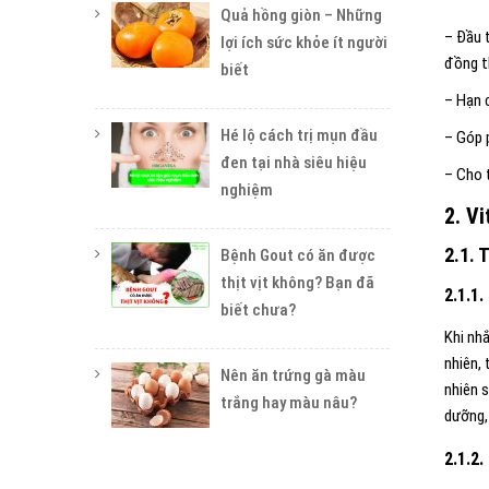
Quả hồng giòn – Những
– Đầu t
lợi ích sức khỏe ít người
đồng t
biết
– Hạn c
Hé lộ cách trị mụn đầu
– Góp 
đen tại nhà siêu hiệu
– Cho 
nghiệm
2. V
2.1. 
Bệnh Gout có ăn được
thịt vịt không? Bạn đã
2.1.1.
biết chưa?
Khi nh
nhiên, 
Nên ăn trứng gà màu
nhiên 
trắng hay màu nâu?
dưỡng,
2.1.2