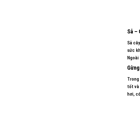
Sả – 
Sả cây
sức kh
Ngoài 
Gừng 
Trong 
tốt và
hơi, c