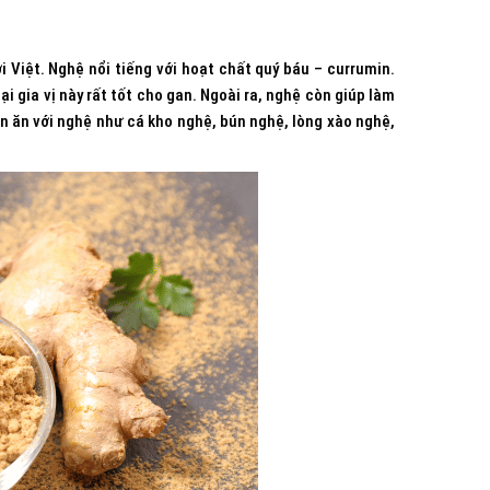
 Việt. Nghệ nổi tiếng với hoạt chất quý báu – currumin.
i gia vị này rất tốt cho gan. Ngoài ra, nghệ còn giúp làm
 ăn với nghệ như cá kho nghệ, bún nghệ, lòng xào nghệ,