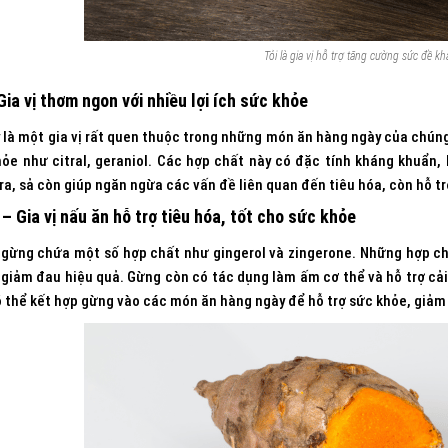
Tỏi là gia vị hỗ trợ tăng cường sức đề k
Gia vị thơm ngon với nhiều lợi ích sức khỏe
 là một gia vị rất quen thuộc trong những món ăn hàng ngày của chúng
ỏe như citral, geraniol. Các hợp chất này có đặc tính kháng khuẩn
ra, sả còn giúp ngăn ngừa các vấn đề liên quan đến tiêu hóa, còn hỗ t
– Gia vị nấu ăn hỗ trợ tiêu hóa, tốt cho sức khỏe
gừng chứa một số hợp chất như gingerol và zingerone. Những hợp ch
 giảm đau hiệu quả. Gừng còn có tác dụng làm ấm cơ thể và hỗ trợ cải
ó thể kết hợp gừng vào các món ăn hàng ngày để hỗ trợ sức khỏe, giảm