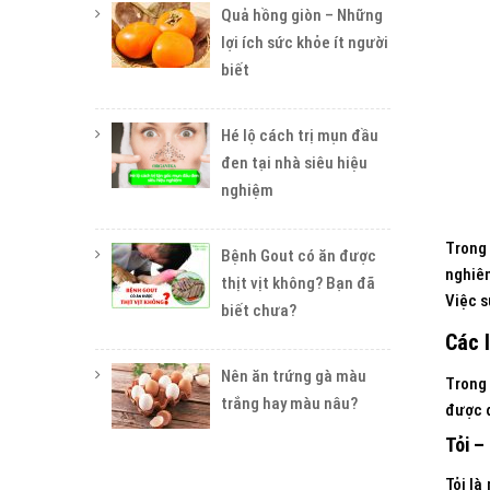
Quả hồng giòn – Những
lợi ích sức khỏe ít người
biết
Hé lộ cách trị mụn đầu
đen tại nhà siêu hiệu
nghiệm
Trong
Bệnh Gout có ăn được
nghiên
thịt vịt không? Bạn đã
Việc s
biết chưa?
Các l
Nên ăn trứng gà màu
Trong 
trắng hay màu nâu?
được đ
Tỏi –
Tỏi là