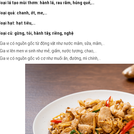
loại lá tạo mùi thơm: hành lá, rau răm, húng quế,…
loại quả: chanh, ớt, me,…
loại hạt: hạt tiêu,…
loại củ: gừng, tỏi, hành tây, riềng, nghệ
Gia vị có nguồn gốc từ động vật như nước mắm, sữa, mắm,…
Gia vị lên men vi sinh như mẻ, giấm, nước tương, chao,…
Gia vị có nguồn gốc vô cơ như muối ăn, đường, mì chính,…