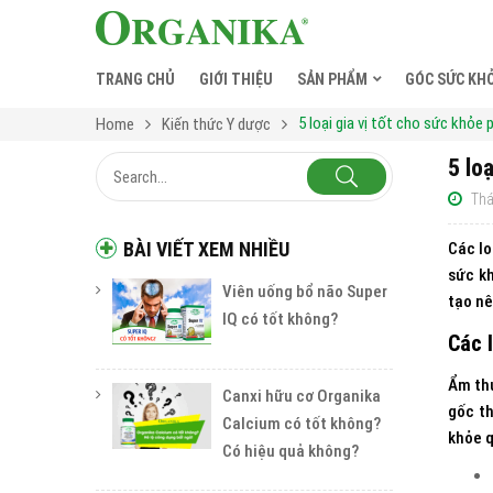
TRANG CHỦ
GIỚI THIỆU
SẢN PHẨM
GÓC SỨC KH
5 loại gia vị tốt cho sức khỏe
Home
Kiến thức Y dược
5 lo
Thá
BÀI VIẾT XEM NHIỀU
Các lo
sức kh
Viên uống bổ não Super
tạo nê
IQ có tốt không?
Các 
Ẩm thự
Canxi hữu cơ Organika
gốc th
Calcium có tốt không?
khỏe q
Có hiệu quả không?