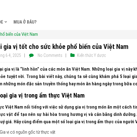
ỎE
MUA Ở ĐÂU?
 phổ biến của Việt Nam
ại gia vị tốt cho sức khỏe phổ biến của Việt Nam
ng 6 4, 2025
No Comments
Kiến thức Y dược
ại gia vị là “linh hồn” của các món ăn Việt Nam. Những loại gia vị này 
ỏe tuyệt vời. Trong bài viết này, chúng ta sẽ cùng khám phá
5 loại g
n những món đặc sản truyền thống hay món ăn hàng ngày trong bữa cơ
loại gia vị trong ẩm thực Việt Nam
c Việt Nam nổi tiếng với việc sử dụng gia vị trong món ăn một cách ti
ực vật để tạo nên sự hài hòa trong hương vị và cân bằng dinh dưỡng.
uý giá. Hãy cùng điểm qua một số loại gia vị trong ẩm thực của người 
Gia vị có nguồn gốc từ thực vật