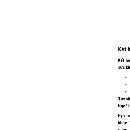
Kết 
Kết hợ
sức k
Tuy nh
Ngoài 
Hy vọn
khỏe. 
quan. 