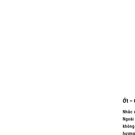
Ớt – 
Nhắc đ
Ngoài 
không 
hương 