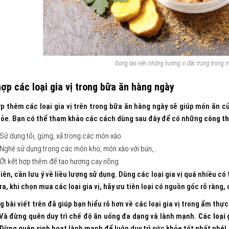
Gừng tạo nên những hương vị đặc trưng trong m
hợp các loại gia vị trong bữa ăn hàng ngày
p thêm các loại gia vị trên trong bữa ăn hàng ngày sẽ giúp món ăn c
hỏe. Bạn có thể tham khảo các cách dùng sau đây để có những
công th
Sử dụng tỏi, gừng, xả trong các món xào
Nghệ sử dụng trong các món kho, món xào với bún,…
Ớt kết hợp thêm để tạo hương cay nồng
iên, cần lưu ý về liều lượng sử dụng. Dùng các loại gia vị quá nhiều 
ra, khi chọn mua các loại gia vị, hãy ưu tiên loại có nguồn gốc rõ ràng
g bài viết trên đã giúp bạn hiểu rõ hơn về các loại gia vị trong ẩm t
Và đừng quên duy trì chế độ ăn uống đa dạng và lành mạnh.
Các loại 
Đừng quên sinh hoạt lành mạnh để luôn duy trì sức khỏe tốt nhất nhé!