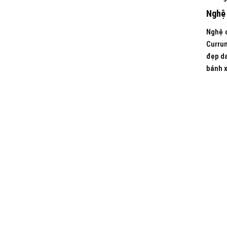
Nghệ 
Nghệ c
Currum
đẹp da
bánh x