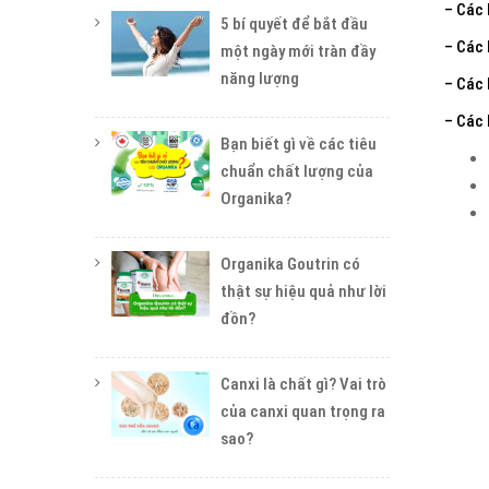
– Các 
5 bí quyết để bắt đầu
– Các 
một ngày mới tràn đầy
năng lượng
– Các 
– Các 
Bạn biết gì về các tiêu
chuẩn chất lượng của
Organika?
Organika Goutrin có
thật sự hiệu quả như lời
đồn?
Canxi là chất gì? Vai trò
của canxi quan trọng ra
sao?