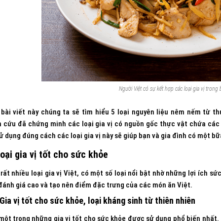
Người Việt có sự kết hợp các loại gia vị tron
 bài viết này chúng ta sẽ tìm hiểu 5 loại nguyên liệu nêm nếm từ t
 cứu đã chứng minh các loại gia vị có nguồn gốc thực vật chứa các 
ử dụng đúng cách các loại gia vị này sẽ giúp bạn và gia đình có một 
oại gia vị tốt cho sức khỏe
rất nhiều loại gia vị Việt, có một số loại nổi bật nhờ những lợi ích sức
ánh giá cao và tạo nên điểm đặc trưng của các món ăn Việt.
 Gia vị tốt cho sức khỏe, loại kháng sinh từ thiên nhiên
 một trong những gia vị tốt cho sức khỏe được sử dụng phổ biến nhất. 