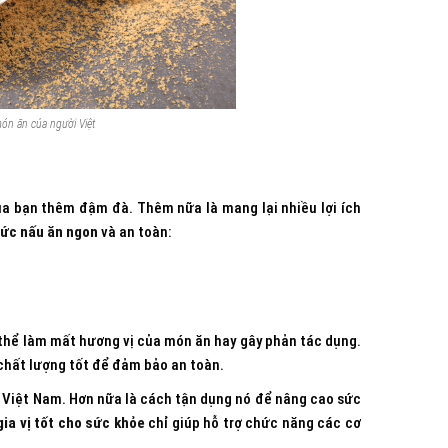
ón ăn của người Việt
ủa bạn thêm đậm đà. Thêm nữa là mang lại nhiều lợi ích
ức nấu ăn ngon
và an toàn:
có thể làm mất hương vị của món ăn hay gây phản tác dụng.
, chất lượng tốt để đảm bảo an toàn.
hực Việt Nam. Hơn nữa là cách tận dụng nó để nâng cao sức
gia vị tốt cho sức khỏe
chỉ giúp hỗ trợ chức năng các cơ