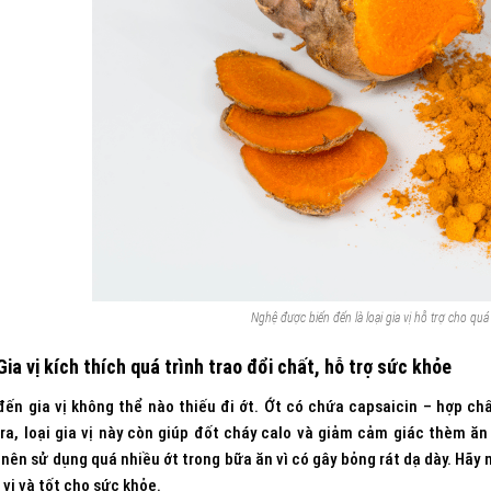
Nghệ được biến đến là loại gia vị hỗ trợ cho quá t
Gia vị kích thích quá trình trao đổi chất, hỗ trợ sức khỏe
ến gia vị không thể nào thiếu đi ớt. Ớt có chứa capsaicin – hợp chấ
ra, loại gia vị này còn giúp đốt cháy calo và giảm cảm giác thèm ăn
nên sử dụng quá nhiều ớt trong bữa ăn vì có gây bỏng rát dạ dày. Hã
vị và tốt cho sức khỏe.