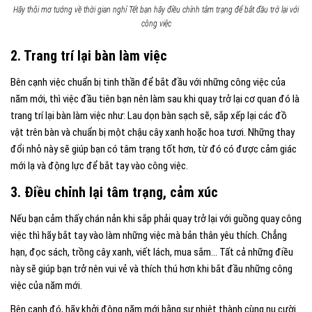
Hãy thôi mơ tưởng về thời gian nghỉ Tết bạn hãy điều chỉnh tâm trạng để bắt đầu trở lại với
công việc
2. Trang trí lại bàn làm việc
Bên cạnh việc chuẩn bị tinh thần để bắt đầu với những công việc của
năm mới, thì việc đầu tiên bạn nên làm sau khi quay trở lại cơ quan đó là
trang trí lại bàn làm việc như: Lau dọn bàn sạch sẽ, sắp xếp lại các đồ
vật trên bàn và chuẩn bị một chậu cây xanh hoặc hoa tươi. Những thay
đổi nhỏ này sẽ giúp bạn có tâm trạng tốt hơn, từ đó có được cảm giác
mới lạ và động lực để bắt tay vào công việc.
3. Điều chỉnh lại tâm trạng, cảm xúc
Nếu bạn cảm thấy chán nản khi sắp phải quay trở lại với guồng quay công
việc thì hãy bắt tay vào làm những việc mà bản thân yêu thích. Chẳng
hạn, đọc sách, trồng cây xanh, viết lách, mua sắm… Tất cả những điều
này sẽ giúp bạn trở nên vui vẻ và thích thú hơn khi bắt đầu những công
việc của năm mới.
Bên cạnh đó, hãy khởi động năm mới bằng sự nhiệt thành cùng nụ cười