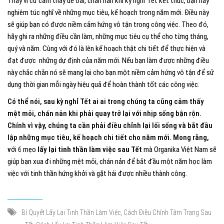
Thay vì cứ cảm thấy uể oải, chán nản khi kỳ nghỉ Tết kết thúc, bạn hãy
nghiêm túc nghĩ về những mục tiêu, kế hoạch trong năm mới. Điều này
sẽ giúp bạn có được niềm cảm hứng vô tận trong công việc. Theo đó,
hãy ghi ra những điều cần làm, những mục tiêu cụ thể cho từng tháng,
quý và năm. Cùng với đó là lên kế hoạch thật chi tiết để thực hiện và
đạt được những dự định của năm mới. Nếu bạn làm được những điều
này chắc chắn nó sẽ mang lại cho bạn một niềm cảm hứng vô tận để sử
dụng thời gian mỗi ngày hiệu quả để hoàn thành tốt các công việc.
Có thể nói, sau kỳ nghỉ Tết ai ai trong chúng ta cũng cảm thấy
mệt mỏi, chán nản khi phải quay trở lại với nhịp sống bận rộn.
Chính vì vậy, chúng ta cần phải điều chỉnh lại lối sống và bắt đầu
lập những mục tiêu, kế hoạch chi tiết cho năm mới. Mong rằng,
v
ới 6 mẹo
lấy lại tinh thần làm việc sau Tết
mà Organika Việt Nam sẽ
giúp bạn xua đi những mệt mỏi, chán nản để bắt đầu một năm học làm
việc với tinh thần hứng khởi và gặt hái được nhiều thành công.
,
Bí Quyết Lấy Lại Tinh Thần Làm Việc
Cách Điều Chỉnh Tâm Trạng Sau