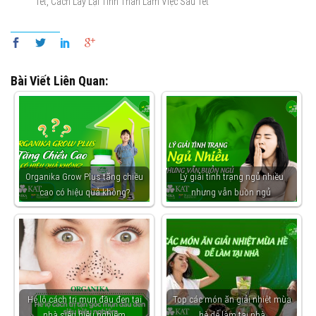
,
Tết
Cách Lấy Lại Tinh Thần Làm Việc Sau Tết
Bài Viết Liên Quan:
Organika Grow Plus tăng chiều
Lý giải tình trạng ngủ nhiều
cao có hiệu quả không?
nhưng vẫn buồn ngủ
Hé lộ cách trị mụn đầu đen tại
Top các món ăn giải nhiệt mùa
nhà siêu hiệu nghiệm
hè dễ làm tại nhà