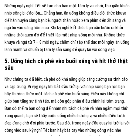
Những ngày nghỉ Tết sẽ tạo cho bạn một tâm lý vui chơi, thư giãn khiến
nhịp sống bị đảo lộn… Chẳng hạn, ăn uống không điều độ, thức khuya
để hàn huyên cùng bạn bè, người thân hoặc xem phim đến 2h sáng và
ngủ bù vào sáng hôm sau. Khi kỳ nghỉ kết thúc bạn cần bước ra khỏi
những thói quen đó để thiết lập một nhịp sống mới như: Không thức
khuya và ngủ từ 7 – 8 mỗi ngày, chăm chỉ tập thể dục mỗi ngày, ăn uống
lành mạnh và chuẩn bị tâm lý sẵn sàng để quay lại với công việc.
5. Uống tách cà phê vào buổi sáng và hít thở thật
sâu
Như chúng ta đã biết, cà phê có khả năng giúp tăng cường sự tỉnh táo
và tập trung. Vì vậy, ngay khi bắt đầu trở lại với nhịp sống bận rộn bạn
hãy thưởng thức một tách cà phê vào buổi sáng. Điều này không chỉ
giúp bạn tăng sự tỉnh táo, mà còn góp phần điều chỉnh lại tâm trạng.
Bạn có thể ra ban công để nhâm nhi tách cà phê và nhìn ngắm mọi thứ
xung quanh, bạn sẽ thấy cuộc sống nhiều hương vị và nhiều điều tươi
đẹp đang chờ đợi phía trước. Sau đó, trong ngày đầu quay lại trở lại với
công việc sau kỳ nghỉ Tết bạn hãy bắt tay vào những công việc nhẹ