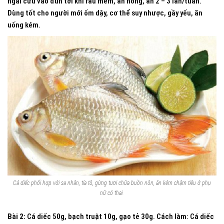
ngải cứu vào đun tới khi rau mềm, ăn nóng, ăn 2 – 3 lần/tuần.
Dùng tốt cho người mới ốm dậy, cơ thể suy nhược, gầy yếu, ăn
uống kém.
Cá diếc phối hợp với sa nhân, tía tô, gừng tươi chữa buồn nôn, ăn kém chậm tiêu ở phụ
nữ có thai.
Bài 2:
Cá diếc 50g, bạch truật 10g, gạo tẻ 30g. Cách làm: Cá diếc