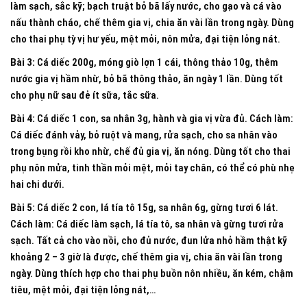
làm sạch, sắc kỹ; bạch truật bỏ bã lấy nước, cho gạo và cá vào
nấu thành cháo, chế thêm gia vị, chia ăn vài lần trong ngày. Dùng
cho thai phụ tỳ vị hư yếu, mệt mỏi, nôn mửa, đại tiện lỏng nát.
Bài 3:
Cá diếc 200g, móng giò lợn 1 cái, thông thảo 10g, thêm
nước gia vị hầm nhừ, bỏ bã thông thảo, ăn ngày 1 lần. Dùng tốt
cho phụ nữ sau đẻ ít sữa, tắc sữa.
Bài 4:
Cá diếc 1 con, sa nhân 3g, hành và gia vị vừa đủ. Cách làm:
Cá diếc đánh vảy, bỏ ruột và mang, rửa sạch, cho sa nhân vào
trong bụng rồi kho nhừ, chế đủ gia vị, ăn nóng. Dùng tốt cho thai
phụ nôn mửa, tinh thần mỏi mệt, mỏi tay chân, có thể có phù nhẹ
hai chi dưới.
Bài 5:
Cá diếc 2 con, lá tía tô 15g, sa nhân 6g, gừng tươi 6 lát.
Cách làm: Cá diếc làm sạch, lá tía tô, sa nhân và gừng tươi rửa
sạch. Tất cả cho vào nồi, cho đủ nước, đun lửa nhỏ hầm thật kỹ
khoảng 2 – 3 giờ là được, chế thêm gia vị, chia ăn vài lần trong
ngày. Dùng thích hợp cho thai phụ buồn nôn nhiều, ăn kém, chậm
tiêu, mệt mỏi, đại tiện lỏng nát,…