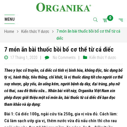
0
MENU
7 món ăn bài thuốc bồi bổ cơ thể từ cá
Home
Kiến thức Y dược
diếc
7 món ăn bài thuốc bồi bổ cơ thể từ cá diếc
17 Tháng 1, 2020
No Comments
Kiến thức Y dược
Theo y học cổ truyền, cá diếc có tính vị bình hòa, không độc, tác dụng bổ
tỳ vị, hành thủy, tiêu thũng, chỉ khát, là vị thuốc dùng tốt cho người cơ thể
suy nhược,
gầy yếu, ăn uống kém, người bệnh dạ dày, đại tràng, phụ nữ
có thai, sau đẻ thiếu sữa… Nhân bài viết này, Organika Việt Nam xin
phép được giới thiệu một số món ăn, bài thuốc từ cá diếc để bạn đọc
tham khảo và áp dụng:
Bài 1:
Cá diếc 100g, ngải cứu tía 250g, gia vị vừa đủ. Cách làm:
Cá làm sạch ướp gia vị, thêm nước vừa đủ nấu chín thì cho rau