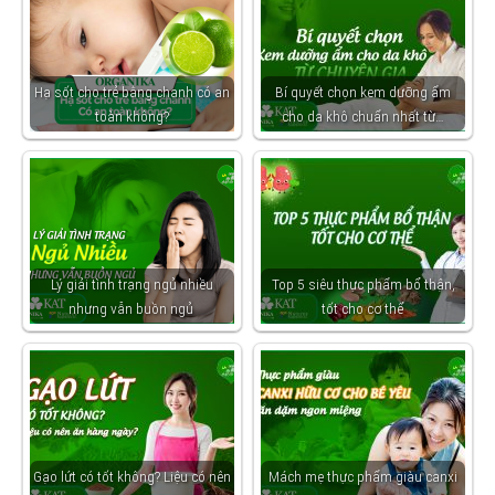
Hạ sốt cho trẻ bằng chanh có an
Bí quyết chọn kem dưỡng ẩm
toàn không?
cho da khô chuẩn nhất từ…
Lý giải tình trạng ngủ nhiều
Top 5 siêu thực phẩm bổ thận,
nhưng vẫn buồn ngủ
tốt cho cơ thể
Gạo lứt có tốt không? Liệu có nên
Mách mẹ thực phẩm giàu canxi