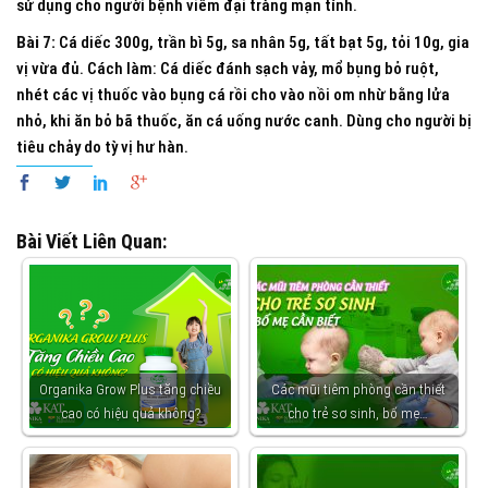
sử dụng cho người bệnh viêm đại tràng mạn tính.
Bài 7:
Cá diếc 300g, trần bì 5g, sa nhân 5g, tất bạt 5g, tỏi 10g, gia
vị vừa đủ. Cách làm: Cá diếc đánh sạch vảy, mổ bụng bỏ ruột,
nhét các vị thuốc vào bụng cá rồi cho vào nồi om nhừ bằng lửa
nhỏ, khi ăn bỏ bã thuốc, ăn cá uống nước canh. Dùng cho người bị
tiêu chảy do tỳ vị hư hàn.
Bài Viết Liên Quan:
Organika Grow Plus tăng chiều
Các mũi tiêm phòng cần thiết
cao có hiệu quả không?
cho trẻ sơ sinh, bố mẹ…