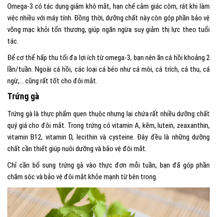
Omega-3 có tác dụng giảm khô mắt, hạn chế cảm giác cộm, rát khi làm
việc nhiều với máy tính. Đồng thời, dưỡng chất này còn góp phần bảo vệ
võng mạc khỏi tổn thương, giúp ngăn ngừa suy giảm thị lực theo tuổi
tác.
Để cơ thể hấp thu tối đa lợi ích từ omega-3, bạn nên ăn cá hồi khoảng 2
lần/tuần. Ngoài cá hồi, các loại cá béo như cá mòi, cá trích, cá thu, cá
ngừ,… cũng rất tốt cho đôi mắt.
Trứng gà
Trứng gà là thực phẩm quen thuộc nhưng lại chứa rất nhiều dưỡng chất
quý giá cho đôi mắt. Trong trứng có vitamin A, kẽm, lutein, zeaxanthin,
vitamin B12, vitamin D, lecithin và cysteine. Đây đều là những dưỡng
chất cần thiết giúp nuôi dưỡng và bảo vệ đôi mắt.
Chỉ cần bổ sung trứng gà vào thực đơn mỗi tuần, bạn đã góp phần
chăm sóc và bảo vệ đôi mắt khỏe mạnh từ bên trong.