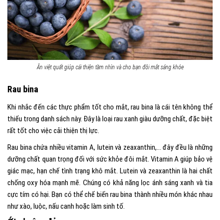
Ăn việt quất giúp cải thiện tầm nhìn và cho bạn đôi mắt sáng khỏe
Rau bina
Khi nhắc đến các thực phẩm tốt cho mắt, rau bina là cái tên không thể
thiếu trong danh sách này. Đây là loại rau xanh giàu dưỡng chất, đặc biệt
rất tốt cho việc cải thiện thị lực.
Rau bina chứa nhiều vitamin A, lutein và zeaxanthin,… đây đều là những
dưỡng chất quan trọng đối với sức khỏe đôi mắt. Vitamin A giúp bảo vệ
giác mạc, hạn chế tình trạng khô mắt. Lutein và zeaxanthin là hai chất
chống oxy hóa mạnh mẽ. Chúng có khả năng lọc ánh sáng xanh và tia
cực tím có hại. Bạn có thể chế biến rau bina thành nhiều món khác nhau
như xào, luộc, nấu canh hoặc làm sinh tố.