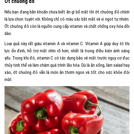
Ớt chuông đỏ
Nếu bạn đang băn khoăn chưa biết ăn gì bổ mắt thì ớt chuông đỏ chính
là lựa chọn tuyệt vời. Không chỉ có màu sắc bắt mắt và vị ngọt tự nhiên.
Ớt chuông đỏ còn là nguồn cung cấp vitamin và chất chống oxy hóa dồi
dào.
Loại quả này rất giàu vitamin A và vitamin C. Vitamin A giúp duy trì thị
lực ổn định, hỗ trợ mắt nhìn rõ hơn, nhất là trong điều kiện ánh sáng
yếu. Trong khi đó, vitamin C có tác dụng bảo vệ mắt trước nguy cơ đục
thủy tinh thể và làm chậm quá trình lão hóa. Dù là ăn sống, làm salad hay
xào, ớt chuông đỏ vẫn là món ăn thơm ngon và tốt cho sức khỏe đôi
mắt.