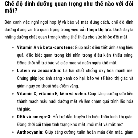
Chế độ dinh dưỡng quan trọng như thế nào với đôi
mắt?
Bên cạnh việc nghỉ ngơi hợp lý và bảo vệ mắt đúng cách, chế độ dinh
dưỡng đóng vai trò quan trọng trong việc
cải thiện thị lực.
Dưới đây là
những dưỡng chất quan trọng không thể thiếu cho sức khỏe đôi mắt:
Vitamin A và beta-carotene:
Giúp mắt điều tiết ánh sáng hiệu
quả, đặc biệt quan trọng khi nhìn trong điều kiện thiếu sáng.
Đồng thời hỗ trợ bảo vệ giác mạc và ngăn ngừa khô mắt.
Lutein và zeaxanthin:
Là hai chất chống oxy hóa mạnh mẽ.
Chúng giúp lọc ánh sáng xanh có hại, bảo vệ tế bào thị giác và
giảm nguy cơ thoái hóa điểm vàng.
Vitamin C, vitamin E, kẽm và selen:
Giúp tăng cường sức bền
thành mạch máu nuôi dưỡng mắt và làm chậm quá trình lão hóa
thị giác.
DHA và omega-3:
Hỗ trợ dẫn truyền tín hiệu thần kinh thị giác.
Đồng thời cải thiện tình trạng khô mắt, mỏi mắt và mắt mờ.
Anthocyanin:
Giúp tăng cường tuần hoàn máu đến mắt, giảm