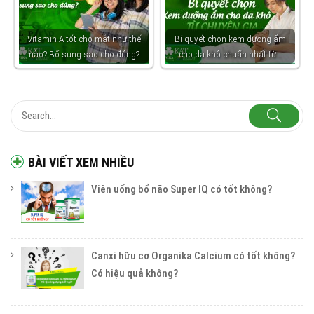
Vitamin A tốt cho mắt như thế
Bí quyết chọn kem dưỡng ẩm
nào? Bổ sung sao cho đúng?
cho da khô chuẩn nhất từ…
BÀI VIẾT XEM NHIỀU
Viên uống bổ não Super IQ có tốt không?
Canxi hữu cơ Organika Calcium có tốt không?
Có hiệu quả không?