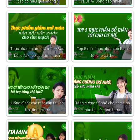
cao có hiệu quả không?
và DHA? Uống bao nhiêu…
Thực phẩm giảm mỡ máu - Bảo
Top 5 siêu thực phẩm bổ thận,
bối sức khỏe cho tim mạch
tốt cho cơ thể
Uống gì tốt cho mắt cận thị, hỗ
Tăng cường trí nhớ cho học sinh
trợ tăng thị lực
mùa thi cử bằng thực…