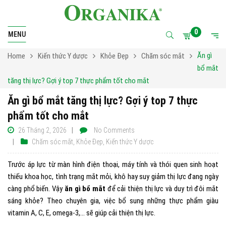
0
MENU
Ăn gì
Home
Kiến thức Y dược
Khỏe Đẹp
Chăm sóc mắt
bổ mắt
tăng thị lực? Gợi ý top 7 thực phẩm tốt cho mắt
Ăn gì bổ mắt tăng thị lực? Gợi ý top 7 thực
phẩm tốt cho mắt
26 Tháng 2, 2026
No Comments
Chăm sóc mắt
,
Khỏe Đẹp
,
Kiến thức Y dược
Trước áp lực từ màn hình điện thoại, máy tính và thói quen sinh hoạt
thiếu khoa học, tình trạng mắt mỏi, khô hay suy giảm thị lực đang ngày
càng phổ biến. Vậy
ăn gì bổ mắt
để cải thiện thị lực và duy trì đôi mắt
sáng khỏe? Theo chuyên gia, việc bổ sung những thực phẩm giàu
vitamin A, C, E, omega-3,… sẽ giúp cải thiện thị lực.