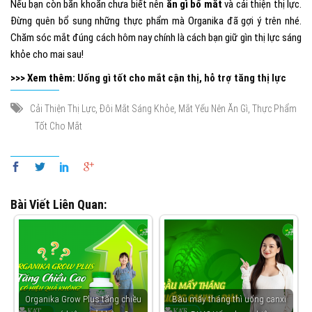
Nếu bạn còn băn khoăn chưa biết nên
ăn gì bổ mắt
và cải thiện thị lực.
Đừng quên bổ sung những thực phẩm mà Organika đã gợi ý trên nhé.
Chăm sóc mắt đúng cách hôm nay chính là cách bạn giữ gìn thị lực sáng
khỏe cho mai sau!
>>> Xem thêm:
Uống gì tốt cho mắt cận thị, hỗ trợ tăng thị lực
,
,
,
Cải Thiện Thị Lực
Đôi Mắt Sáng Khỏe
Mắt Yếu Nên Ăn Gì
Thực Phẩm
Tốt Cho Mắt
Bài Viết Liên Quan:
Organika Grow Plus tăng chiều
Bầu mấy tháng thì uống canxi