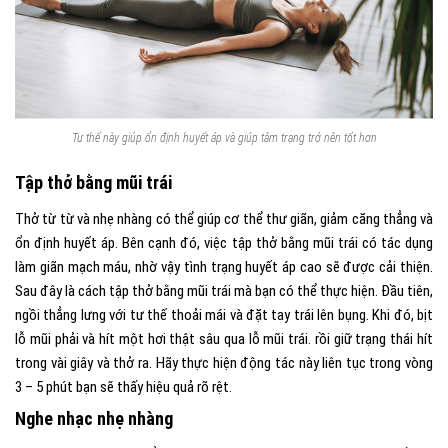
Tư thế này giúp ổn định huyết áp và giúp tâm trạng trở nên tốt hơn
Tập thở bằng mũi trái
Thở từ từ và nhẹ nhàng có thể giúp cơ thể thư giãn, giảm căng thẳng và
ổn định huyết áp. Bên cạnh đó, việc tập thở bằng mũi trái có tác dụng
làm giãn mạch máu, nhờ vậy tình trạng huyết áp cao sẽ được cải thiện.
Sau đây là cách tập thở bằng mũi trái mà bạn có thể thực hiện. Đầu tiên,
ngồi thẳng lưng với tư thế thoải mái và đặt tay trái lên bụng. Khi đó, bịt
lỗ mũi phải và hít một hơi thật sâu qua lỗ mũi trái. rồi giữ trạng thái hít
trong vài giây và thở ra. Hãy thực hiện động tác này liên tục trong vòng
3 – 5 phút bạn sẽ thấy hiệu quả rõ rệt.
Nghe nhạc nhẹ nhàng