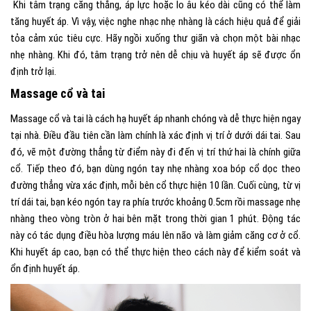
Khi
tâm trạng căng thẳng, áp lực hoặc lo âu kéo dài cũng có thể làm
tăng huyết áp. Vì vậy, việc nghe nhạc nhẹ nhàng là cách hiệu quả để giải
tỏa cảm xúc tiêu cực. Hãy ngồi xuống thư giãn và chọn một bài nhạc
nhẹ nhàng. Khi đó, tâm trạng trở nên dễ chịu và huyết áp sẽ được ổn
định trở lại.
Massage cổ và tai
Massage cổ và tai là cách hạ huyết áp nhanh chóng và dễ thực hiện ngay
tại nhà. Điều đầu tiên cần làm chính là xác định vị trí ở
dưới dái tai. Sau
đó, vẽ một đường thẳng từ điểm này đi đến vị trí thứ hai là chính giữa
cổ. Tiếp theo đó, bạn dùng ngón tay nhẹ nhàng xoa bóp cổ dọc theo
đường thẳng vừa xác định, mỗi bên cổ thực hiện 10 lần. Cuối cùng, từ vị
trí dái tai, bạn kéo ngón tay ra phía trước khoảng 0.5cm rồi massage nhẹ
nhàng theo vòng tròn ở hai bên mặt trong thời gian 1 phút. Động tác
này có tác dụng điều hòa lượng máu lên não và làm giảm căng cơ ở cổ.
Khi huyết áp cao, bạn có thể thực hiện theo cách này để kiểm soát và
ổn định huyết áp.