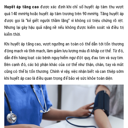
Huyết áp tăng cao
được xác định khi chỉ số huyết áp tâm thu vượt
quá 140 mmHg hoặc huyết áp tâm trương trên 90 mmHg. Tăng huyết áp
được gọi là “kẻ giết người thầm lặng” vì không có triệu chứng rõ rệt.
Nhưng lại gây hậu quả nặng nề nếu không được kiểm soát và điều trị
kiểm thời.
Khi huyết áp tăng cao, vượt ngưỡng an toàn có thể dẫn tới tổn thương
động mạch và tĩnh mạch, làm giảm lưu lượng máu đi khắp cơ thể. Từ đó,
dẫn đến hàng loạt các bệnh nguy hiểm ngư đột quỵ, đau tim và suy tim
.
Bên cạnh đó, các bộ phận khác của cơ thể như thận, chân, tay và mắt
cũng có thể bị tổn thương. Chính vì vậy, việc nhận biết và can thiệp sớm
khi huyết áp cao là điều quan trọng để bảo vệ sức khỏe toàn diện.