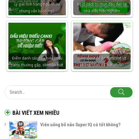
Lý giải tình trạng ngủ nhiều
Hé lộ cách trị mụn đầu đen tại
nhưng vẫn buồn ngủ
nhà siêu hiệu nghiệm
Điểm danh các dấu hiệu thiếu
Bệnh Gout có ăn được thịt vịt
canxi thường gặp, dễ nhận biết
không? Bạn đã biết chưa?
BÀI VIẾT XEM NHIỀU
Viên uống bổ não Super IQ có tốt không?