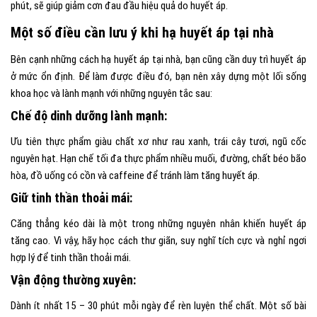
phút, sẽ giúp giảm cơn đau đầu hiệu quả do huyết áp.
Một số điều cần lưu ý khi hạ huyết áp tại nhà
Bên cạnh những cách hạ huyết áp tại nhà, bạn cũng cần duy trì huyết áp
ở mức ổn định. Để làm được điều đó, bạn nên xây dựng một lối sống
khoa học và lành mạnh với những nguyên tắc sau:
Chế độ dinh dưỡng lành mạnh:
Ưu tiên thực phẩm giàu chất xơ như rau xanh, trái cây tươi, ngũ cốc
nguyên hạt. Hạn chế tối đa thực phẩm nhiều muối, đường, chất béo bão
hòa, đồ uống có cồn và caffeine để tránh làm tăng huyết áp.
Giữ tinh thần thoải mái:
Căng thẳng kéo dài là một trong những nguyên nhân khiến huyết áp
tăng cao. Vì vậy, hãy học cách thư giãn, suy nghĩ tích cực và nghỉ ngơi
hợp lý để tinh thần thoải mái.
Vận động thường xuyên:
Dành ít nhất 15 – 30 phút mỗi ngày để rèn luyện thể chất. Một số bài