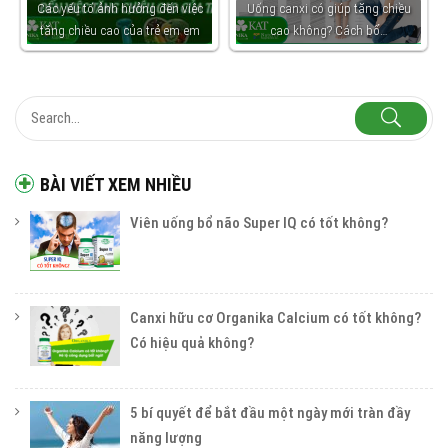
Các yếu tố ảnh hưởng đến việc
Uống canxi có giúp tăng chiều
tăng chiều cao của trẻ em em
cao không? Cách bổ…
BÀI VIẾT XEM NHIỀU
Viên uống bổ não Super IQ có tốt không?
Canxi hữu cơ Organika Calcium có tốt không?
Có hiệu quả không?
5 bí quyết để bắt đầu một ngày mới tràn đầy
năng lượng