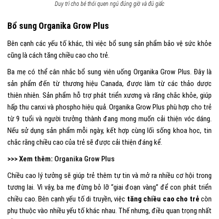
Duy trì cho bé thói quen ngủ đúng giờ và đủ giấc
Bổ sung Organika Grow Plus
Bên cạnh các yếu tố khác, thì việc bổ sung sản phẩm bảo vệ sức khỏe
cũng là cách tăng chiều cao cho trẻ.
Ba mẹ có thể cân nhắc bổ sung viên uống Organika Grow Plus. Đây là
sản phẩm đến từ thương hiệu Canada, được làm từ các thảo dược
thiên nhiên. Sản phẩm hỗ trợ phát triển xương và răng chắc khỏe, giúp
hấp thu canxi và phospho hiệu quả. Organika Grow Plus phù hợp cho trẻ
từ 9 tuổi và người trưởng thành đang mong muốn cải thiện vóc dáng.
Nếu sử dụng sản phẩm mỗi ngày, kết hợp cùng lối sống khoa học, tin
chắc rằng chiều cao của trẻ sẽ được cải thiện đáng kể.
>>> Xem thêm:
Organika Grow Plus
Chiều cao lý tưởng sẽ giúp trẻ thêm tự tin và mở ra nhiều cơ hội trong
tương lai. Vì vậy, ba mẹ đừng bỏ lỡ “giai đoạn vàng” để con phát triển
chiều cao. Bên cạnh yếu tố di truyền, việc
tăng chiều cao cho trẻ
còn
phụ thuộc vào nhiều yếu tố khác nhau. Thế nhưng, điều quan trọng nhất