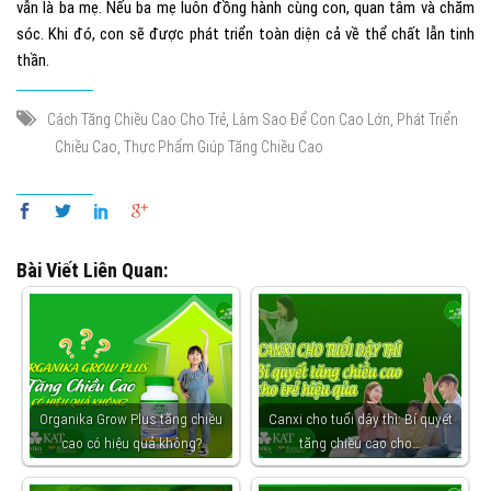
vẫn là ba mẹ. Nếu ba mẹ luôn đồng hành cùng con, quan tâm và chăm
sóc. Khi đó, con sẽ được phát triển toàn diện cả về t
hể chất lẫn tinh
thần.
,
,
Cách Tăng Chiều Cao Cho Trẻ
Làm Sao Để Con Cao Lớn
Phát Triển
,
Chiều Cao
Thực Phẩm Giúp Tăng Chiều Cao
Bài Viết Liên Quan:
Organika Grow Plus tăng chiều
Canxi cho tuổi dậy thì: Bí quyết
cao có hiệu quả không?
tăng chiều cao cho…