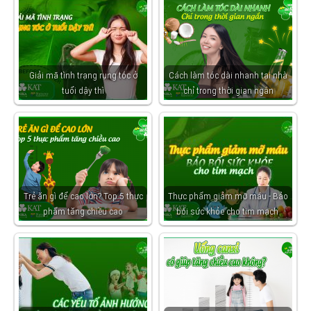
Giải mã tình trạng rụng tóc ở
Cách làm tóc dài nhanh tại nhà
tuổi dậy thì
chỉ trong thời gian ngắn
Trẻ ăn gì để cao lớn? Top 5 thực
Thực phẩm giảm mỡ máu - Bảo
phẩm tăng chiều cao
bối sức khỏe cho tim mạch