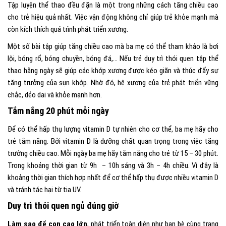
Tập luyện thể thao đều đặn là một trong những cách tăng chiều cao
cho trẻ hiệu quả nhất. Việc vận động không chỉ giúp trẻ khỏe mạnh mà
còn kích thích quá trình phát triển xương.
Một số bài tập giúp tăng chiều cao mà ba mẹ có thể tham khảo là bơi
lội, bóng rổ, bóng chuyền, bóng đá,… Nếu trẻ duy trì thói quen tập thể
thao hằng ngày sẽ giúp các khớp xương được kéo giãn và thúc đẩy sự
tăng trưởng của sụn khớp. Nhờ đó, hệ xương của trẻ phát triển vững
chắc, dẻo dai và khỏe mạnh hơn.
Tắm nắng 20 phút mỗi ngày
Để có thể hấp thụ lượng vitamin D tự nhiên cho cơ thể, ba mẹ hãy cho
trẻ tắm nắng. Bởi vitamin D là dưỡng chất quan trọng trong việc tăng
trưởng chiều cao. Mỗi ngày ba mẹ hãy tắm nắng cho trẻ từ 15 – 30 phút.
Trong khoảng thời gian từ 9h – 10h sáng và 3h – 4h chiều. Vì đây là
khoảng thời gian thích hợp nhất để cơ thể hấp thụ được nhiều vitamin D
và tránh tác hại từ tia UV.
Duy trì thói quen ngủ đúng giờ
Làm sao để con cao lớn
, phát triển toàn diện như bạn bè cùng trang