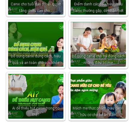
Canxi cho tuổi dậy thì: Bí quyết
Điểm danh các dấu hiệu thiếu
tăng chiều cao cho…
canxi thường gặp, dễ nhận biết
Bổ sung canxi đúng cách, hiệu
Bổ sung canxi cho trẻ đúng cách
quả và an toàn cho sức khỏe
- những điều bố mẹ…
Ai dễ thiếu hụt canxi trong cơ
Mách mẹ thực phẩm giàu canxi
thể?
hữu cơ cho bé ăn dặm