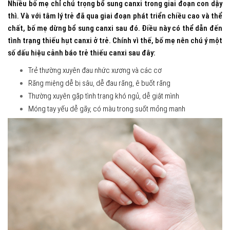
Nhiều bố mẹ chỉ chú trọng bổ sung canxi trong giai đoạn con dậy
thì. Và với tâm lý trẻ đã qua giai đoạn phát triển chiều cao và thể
chất, bố mẹ dừng bổ sung canxi sau đó. Điều này có thể dẫn đến
tình trạng thiếu hụt canxi ở trẻ. Chính vì thế, bố mẹ nên chú ý một
số dấu hiệu cảnh báo trẻ thiếu canxi sau đây:
Trẻ thường xuyên đau nhức xương và các cơ
Răng miệng dễ bị sâu, dễ đau răng, ê buốt răng
Thường xuyên gặp tình trạng khó ngủ, dễ giật mình
Móng tay yếu dễ gãy, có màu trong suốt mỏng manh