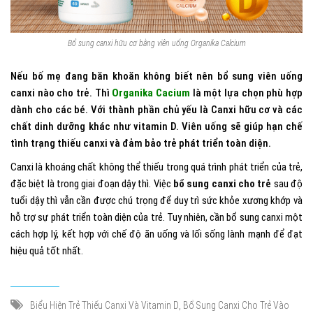
Bổ sung canxi hữu cơ bằng viên uống Organika Calcium
Nếu bố mẹ đang băn khoăn không biết nên bổ sung viên uống
canxi nào cho trẻ. Thì
Organika Cacium
là một lựa chọn phù hợp
dành cho các bé. Với thành phần chủ yếu là Canxi hữu cơ và các
chất dinh dưỡng khác như vitamin D. Viên uống sẽ giúp hạn chế
tình trạng thiếu canxi và đảm bảo trẻ phát triển toàn diện.
Canxi là khoáng chất không thể thiếu trong quá trình phát triển của trẻ,
đặc biệt là trong giai đoạn dậy thì. Việc
bổ sung canxi cho trẻ
sau độ
tuổi dậy thì vẫn cần được chú trọng để duy trì sức khỏe xương khớp và
hỗ trợ sự phát triển toàn diện của trẻ. Tuy nhiên, cần bổ sung canxi một
cách hợp lý, kết hợp với chế độ ăn uống và lối sống lành mạnh để đạt
hiệu quả tốt nhất.
,
Biểu Hiện Trẻ Thiếu Canxi Và Vitamin D
Bổ Sung Canxi Cho Trẻ Vào