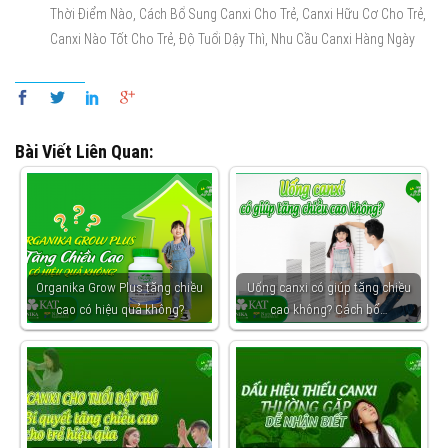
,
,
,
Thời Điểm Nào
Cách Bổ Sung Canxi Cho Trẻ
Canxi Hữu Cơ Cho Trẻ
,
,
Canxi Nào Tốt Cho Trẻ
Độ Tuổi Dậy Thì
Nhu Cầu Canxi Hàng Ngày
Bài Viết Liên Quan:
Organika Grow Plus tăng chiều
Uống canxi có giúp tăng chiều
cao có hiệu quả không?
cao không? Cách bổ…