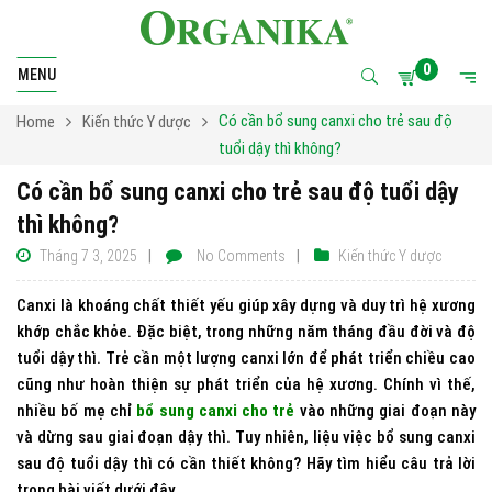
0
MENU
Có cần bổ sung canxi cho trẻ sau độ
Home
Kiến thức Y dược
tuổi dậy thì không?
Có cần bổ sung canxi cho trẻ sau độ tuổi dậy
thì không?
Tháng 7 3, 2025
No Comments
Kiến thức Y dược
Canxi là khoáng chất thiết yếu giúp xây dựng và duy trì hệ xương
khớp chắc khỏe. Đặc biệt, trong những năm tháng đầu đời và độ
tuổi dậy thì. Trẻ cần một lượng canxi lớn để phát triển chiều cao
cũng như hoàn thiện sự phát triển của hệ xương. Chính vì thế,
nhiều bố mẹ chỉ
bổ sung canxi cho trẻ
vào những giai đoạn này
và dừng sau giai đoạn dậy thì. Tuy nhiên, liệu việc bổ sung canxi
sau độ tuổi dậy thì có cần thiết không? Hãy tìm hiểu câu trả lời
trong bài viết dưới đây.