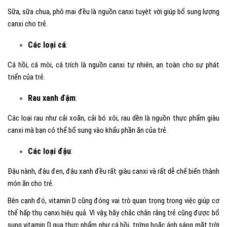
Sữa, sữa chua, phô mai đều là nguồn canxi tuyệt vời giúp bổ sung lượng
canxi cho trẻ.
Các loại cá
:
Cá hồi, cá mòi, cá trích là nguồn canxi tự nhiên, an toàn cho sự phát
triển của trẻ.
Rau xanh đậm
:
Các loại rau như cải xoăn, cải bó xôi, rau dền là nguồn thực phẩm giàu
canxi mà bạn có thể bổ sung vào khẩu phần ăn của trẻ.
Các loại đậu
:
Đậu nành, đậu đen, đậu xanh đều rất giàu canxi và rất dễ chế biến thành
món ăn cho trẻ.
Bên cạnh đó, vitamin D cũng đóng vai trò quan trọng trong việc giúp cơ
thể hấp thụ canxi hiệu quả. Vì vậy, hãy chắc chắn rằng trẻ cũng được bổ
sung vitamin D qua thực phẩm như cá hồi, trứng hoặc ánh sáng mặt trời