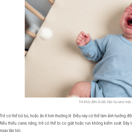
Trẻ khóc đêm là dấu hiệu hạ canxi máu
Trẻ có thể bỏ bú, hoặc ăn ít hơn thường lệ. Điều này có thể làm ảnh hưởng đến 
Nếu thiếu canxi nặng, trẻ có thể bị co giật hoặc run không kiểm soát. Đây 
ngay lập tức.