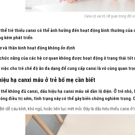
Canxi có vai trò rất quan trọng đối v
 thể trẻ thiếu canxi có thể ảnh hưởng đến hoạt động bình thường của 
ng kém phát triển
ơ và thần kinh hoạt động không ổn định
chức năng của các hệ cơ quan không được hoạt động ở trạng thái tốt
 việc cho trẻ chế độ ăn đa dạng để cung cấp canxi là vô cùng quan trọng
hiệu hạ canxi máu ở trẻ bố mẹ cần biết
 thể không đủ canxi, dấu hiệu hạ canxi máu sẽ dần lộ diện. Ở trẻ nhỏ,
ông điều trị sớm, tình trạng này có thể gây biến chứng nghiêm trọng. 
Bé dễ cáu kỉnh, khó ngủ, hoặc liên tục mệt mỏi. Đây là dấu hiệu thiếu canxi ở 