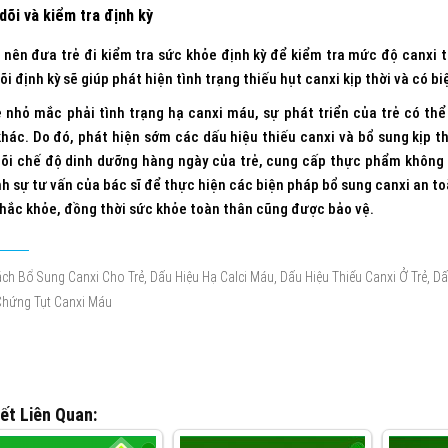
dõi và kiểm tra định kỳ
nên đưa trẻ đi kiểm tra sức khỏe định kỳ để kiểm tra mức độ canxi t
õi định kỳ sẽ giúp phát hiện tình trạng thiếu hụt canxi kịp thời và có biệ
ẻ nhỏ mắc phải tình trạng hạ canxi máu, sự phát triển của trẻ có th
hác. Do đó, phát hiện sớm các dấu hiệu thiếu canxi và bổ sung kịp t
õi chế độ dinh dưỡng hàng ngày của trẻ, cung cấp thực phẩm không 
nh sự tư vấn của bác sĩ để thực hiện các biện pháp bổ sung canxi an t
hắc khỏe, đồng thời sức khỏe toàn thân cũng được bảo vệ.
,
,
,
ch Bổ Sung Canxi Cho Trẻ
Dấu Hiệu Hạ Calci Máu
Dấu Hiệu Thiếu Canxi Ở Trẻ
Dấ
Chứng Tụt Canxi Máu
iết Liên Quan: