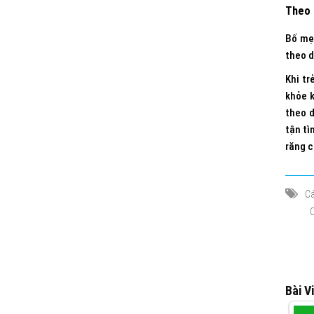
Theo 
Bố mẹ 
theo d
Khi tr
khỏe k
theo d
tận tì
răng c
Cá
Bài V