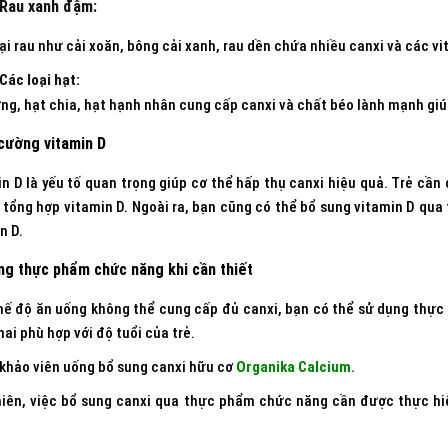
Rau xanh đậm:
ại rau như cải xoăn, bông cải xanh, rau dền chứa nhiều canxi và các vit
Các loại hạt:
ng, hạt chia, hạt hạnh nhân cung cấp canxi và chất béo lành mạnh gi
cường vitami
n D
n D là yếu tố quan trọng giúp cơ thể hấp thụ canxi hiệu quả. Trẻ cần
 tổng hợp vitamin D. Ngoài ra, bạn cũng có thể bổ sung vitamin D qu
n D.
ng thực phẩm chức năng khi cần thiết
ế độ ăn uống không thể cung cấp đủ canxi, bạn có thể sử dụng thực
hai phù hợp với độ tuổi của trẻ.
khảo viên uống bổ sung canxi hữu cơ
Organika Calcium.
iên, việc bổ sung canxi qua thực phẩm chức năng cần được thực hiệ