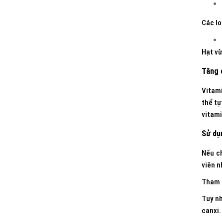
Các lo
Hạt vừ
Tăng 
Vitami
thể tự
vitami
Sử dụ
Nếu ch
viên n
Tham 
Tuy nh
canxi.