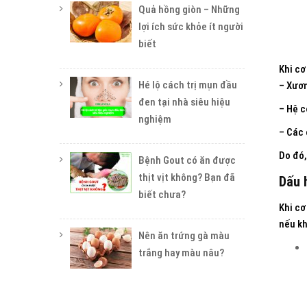
Quả hồng giòn – Những
lợi ích sức khỏe ít người
biết
Khi cơ
Hé lộ cách trị mụn đầu
– Xươ
đen tại nhà siêu hiệu
– Hệ c
nghiệm
– Các 
Do đó,
Bệnh Gout có ăn được
thịt vịt không? Bạn đã
Dấu 
biết chưa?
Khi cơ
nếu kh
Nên ăn trứng gà màu
trắng hay màu nâu?