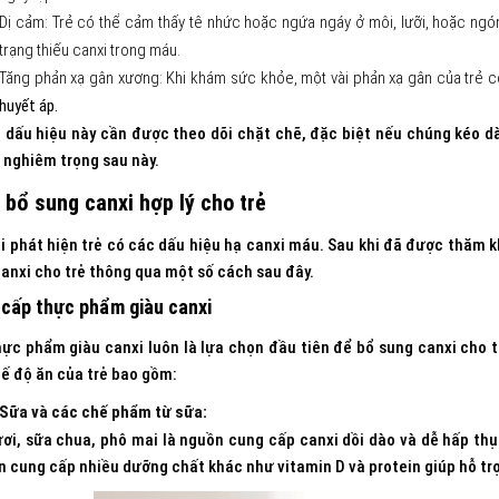
Dị cảm: Trẻ có thể cảm thấy tê nhức hoặc ngứa ngáy ở môi, lưỡi, hoặc ngón
trạng thiếu canxi trong máu.
Tăng phản xạ gân xương: Khi khám sức khỏe, một vài phản xạ gân của trẻ 
huyết áp.
dấu hiệu này cần được theo dõi chặt chẽ, đặc biệt nếu chúng kéo dài
nghiêm trọng sau này.
 bổ sung canxi hợp lý cho trẻ
i phát hiện trẻ có các dấu hiệu hạ canxi máu. Sau khi đã được thăm 
anxi cho trẻ thông qua một số cách sau đây.
cấp thực phẩm giàu canxi
ực phẩm giàu canxi luôn là lựa chọn đầu tiên để bổ sung canxi cho 
ế độ ăn của trẻ bao gồm:
Sữa và các chế phẩm từ sữa:
ơi, sữa chua, phô mai là nguồn cung cấp canxi dồi dào và dễ hấp th
 cung cấp nhiều dưỡng chất khác như vitamin D và protein giúp hỗ trợ 