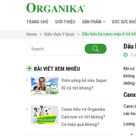
TRANG CHỦ
GIỚI THIỆU
SẢN PHẨM
GÓC SỨC KH
Dấu hiệu hạ canxi máu ở trẻ b
Home
Kiến thức Y dược
Dấu 
Thá
BÀI VIẾT XEM NHIỀU
Khi cơ
không 
Viên uống bổ não Super
những
IQ có tốt không?
Canx
Canxi 
Canxi hữu cơ Organika
các ho
Calcium có tốt không?
Lượng c
Có hiệu quả không?