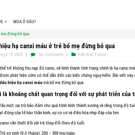
ỎE
MUA Ở ĐÂU?
ố mẹ đừng bỏ qua
hiệu hạ canxi máu ở trẻ bố mẹ đừng bỏ qua
ng 8 19, 2025
No Comments
Kiến thức Y dược
 thể trẻ không thu nạp đủ canxi, sẽ hình thành tình trạng chính là hạ canxi m
được phát hiện sớm có thể dẫn đến các biến chứng nguy hiểm. Bài viết này
dấu hiệu hạ canxi máu
mà bố mẹ đừng bỏ qua.
i là khoáng chất quan trọng đối với sự phát triển của 
đấu một vai trò bảo đảm cho quá trình hình thành xương và răng trong độ tuổ
ạt động của tế bào thần kinh, sự co cơ và điều hòa nhịp đập của tim.
anxi cần thiết đối với trẻ thay đổi theo độ tuổi:
Trẻ sơ sinh (0-6 tháng): 200 – 300 mg/ngày