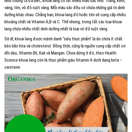
Như chúng ta đã biết, khoai lang có rất nhiều màu sắc như: Trắng, kem,
vàng, tím, vỏ đỏ ruột vàng. Mỗi màu sắc đều có chứa những giá trị dinh
dưỡng khác nhau. Chẳng hạn, khoai lang đỏ hoặc tím sẽ cung cấp nhiều
khoáng chất và Vitamin A,B và C. Thế nhưng, trong tất các loại khoai
lang chứa nhiều chất dinh dưỡng nhất là loại vỏ đỏ ruột vàng.
Sở dĩ, khoai lang được mệnh danh “siêu thực phẩm” là do chứa ít chất
béo bão hòa và cholesterol. Đồng thời, cũng là nguồn cung cấp chất xơ
dồi dào, Vitamin B6, Kali và Mangan. Chưa dừng ở đó, theo Health
Science khoai lang còn là thực phẩm giàu Vitamin A dưới dạng beta –
carotene.