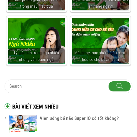
trong máu hiệu quả
ăn hàng ngày?
Lý giải tình trạng ngủ nhiều
Mách mẹ thực phẩm giàu canxi
nhưng vẫn buồn ngủ
hữu cơ cho bé ăn dặm
BÀI VIẾT XEM NHIỀU
Viên uống bổ não Super IQ có tốt không?