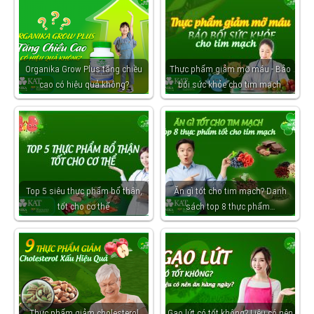
Organika Grow Plus tăng chiều
Thực phẩm giảm mỡ máu - Bảo
cao có hiệu quả không?
bối sức khỏe cho tim mạch
Top 5 siêu thực phẩm bổ thận,
Ăn gì tốt cho tim mạch? Danh
tốt cho cơ thể
sách top 8 thực phẩm…
Thực phẩm giảm cholesterol
Gạo lứt có tốt không? Liệu có nên