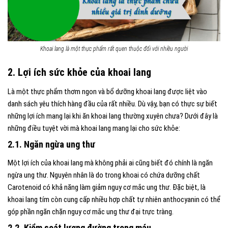
Khoai lang là một thực phẩm rất quen thuộc đối với nhiều người
2. Lợi ích sức khỏe của khoai lang
Là một thực phẩm thơm ngon và bổ dưỡng khoai lang được liệt vào
danh sách yêu thích hàng đầu của rất nhiều. Dù vậy, bạn có thực sự biết
những lợi ích mang lại khi ăn khoai lang thường xuyên chưa? Dưới đây là
những điều tuyệt vời mà khoai lang mang lại cho sức khỏe:
2.1. Ngăn ngừa ung thư
Một lợi ích của khoai lang mà không phải ai cũng biết đó chính là ngăn
ngừa ung thư. Nguyên nhân là do trong khoai có chứa dưỡng chất
Carotenoid có khả năng làm giảm nguy cơ mắc ung thư. Đặc biệt, là
khoai lang tím còn cung cấp nhiều hợp chất tự nhiên anthocyanin có thể
góp phần ngăn chặn nguy cơ mắc ung thư đại trực tràng.
2.2. Kiểm soát lượng đường trong máu