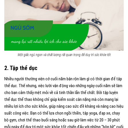
Một giấc ngủ ngon và chất lượng rất quan trọng để duy trì sức khỏe tốt
2. Tập thể dục
Nhiều người thường viện cớ cuối năm bận rộn làm gì có thời gian để tập
thể dục. Thế nhưng, việc lười vận động vào những ngày cuối năm sẽ làm
cho bạn cảm thấy mệt mỏi về cả tinh thần lẫn thể chất. Bởi tập luyện
thể dục thể thao không chỉ giúp kiểm soát cân nặng mà còn mang lại
nhiều lợi ích cho sức khỏe, giúp nâng cao sức đề kháng và nâng cao hiệu
suất công việc. Bạn có thể lựa chọn ngồi thiền, tập yoga, đạp xe, chạy
bộ gym, chơi thể thao buổi sáng hoặc sau giờ làm việc từ 20 – 30 phút
mỗi ngày để duy trì một sức khỏe tốt chiến đấu với những “bộn bề” cuối