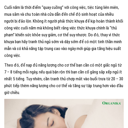
Cuối năm là thời điểm “quay cuồng” với công việc, tiệc tùng liên miên,
mua sắm và chu toàn nhà cửa dẫn đến chế độ sinh hoạt của nhiều
người bị đảo lộn. Không ít người phải thức khuya để kịp hoàn thành khối
công việc cuối năm mà không biết rằng việc thức khuya chính là “thủ
phạm” khiến sức khỏe suy giảm, cơ thể suy nhược. Do đó, thay vì thức
khuya bạn hãy tranh thủ ngủ sớm và dậy sớm để có một tinh thần minh
mẫn và có khả năng tập trung cao vào ngày mới giúp gia tăng hiệu suất
công việc.
Theo đó, để nạp đủ năng lượng cho cơ thể bạn cần có một giấc ngủ từ
7 – 8 tiếng mỗi ngày, nếu quá bận rộn thì bạn cần cố gắng sắp xếp ngủ ít
nhất 5 tiếng. Tuy nhiên, cần tranh thủ chợp mắt vào buổi trưa từ 20 – 30
phút tiếp thêm năng lượng cho cơ thể và tăng sự tập trung hơn vào đầu
giờ chiều.