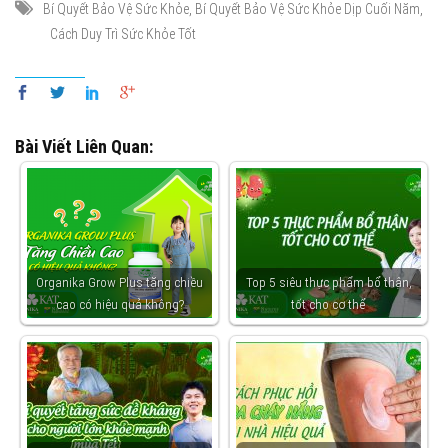
,
,
Bí Quyết Bảo Vệ Sức Khỏe
Bí Quyết Bảo Vệ Sức Khỏe Dịp Cuối Năm
Cách Duy Trì Sức Khỏe Tốt
Bài Viết Liên Quan:
Organika Grow Plus tăng chiều
Top 5 siêu thực phẩm bổ thận,
cao có hiệu quả không?
tốt cho cơ thể