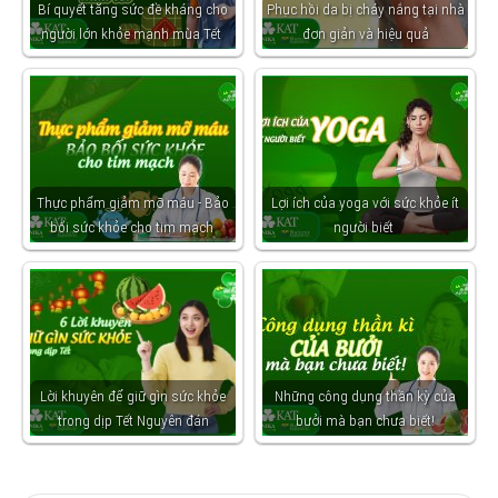
Bí quyết tăng sức đề kháng cho
Phục hồi da bị cháy nắng tại nhà
người lớn khỏe mạnh mùa Tết
đơn giản và hiệu quả
Thực phẩm giảm mỡ máu - Bảo
Lợi ích của yoga với sức khỏe ít
bối sức khỏe cho tim mạch
người biết
Lời khuyên để giữ gìn sức khỏe
Những công dụng thần kỳ của
trong dịp Tết Nguyên đán
bưởi mà bạn chưa biết!