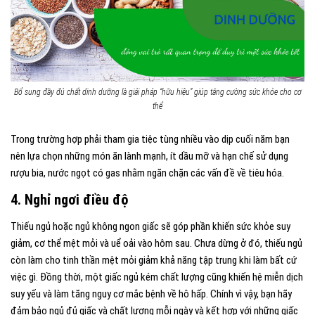
Bổ sung đầy đủ chất dinh dưỡng là giải pháp “hữu hiệu” giúp tăng cường sức khỏe cho cơ
thể
Trong trường hợp phải tham gia tiệc tùng nhiều vào dịp cuối năm bạn
nên lựa chọn những món ăn lành mạnh, ít dầu mỡ và hạn chế sử dụng
rượu bia, nước ngọt có gas nhằm ngăn chặn các vấn đề về tiêu hóa.
4. Nghỉ ngơi điều độ
Thiếu ngủ hoặc ngủ không ngon giấc sẽ góp phần khiến sức khỏe suy
giảm, cơ thể mệt mỏi và uể oải vào hôm sau. Chưa dừng ở đó, thiếu ngủ
còn làm cho tinh thần mệt mỏi giảm khả năng tập trung khi làm bất cứ
việc gì. Đồng thời, một giấc ngủ kém chất lượng cũng khiến hệ miễn dịch
suy yếu và làm tăng nguy cơ mắc bệnh về hô hấp. Chính vì vậy, bạn hãy
đảm bảo ngủ đủ giấc và chất lượng mỗi ngày và kết hợp với những giấc