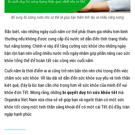
Bổ sung đủ lượng nước cho cơ thể sẽ giúp bạn thêm tỉnh táo và nhiều năng lượng
Đặc biệt, vào những ngày cuối năm cơ thể phải tham gia nhiều hơn bình
thường nếu không được cung cấp đủ nước sẽ dẫn đến tình trạng thiếu
hụt năng lượng. Chính vì vậy, để tăng cường sức khỏe cho những ngày
bận rộn bạn nên uống nhiều nước mỗi ngày nhằm góp phần nâng cao sức
khỏe tổng thể để hoàn tất các công việc cuối năm.
Cuối năm là thời điểm ai ai cũng trở nên bận rộn nên chú trọng đến việc
chăm sóc sức khỏe. Về lâu dài sẽ dẫn đến sức khỏe suy yếu và tinh thần
kiệt quệ, đây là lúc bạn cần chú trọng hơn về sức khỏe của mình để vui
khỏe đón Tết. Mong rằng, những
bí quyết duy trì sức khỏe tốt
mà
Organika Việt Nam vừa chia sẻ sẽ giúp bạn và người thân có một sức
khỏe tốt cùng một tinh thần sảng khoái để có một cái Tết đủ đầy, tràn
ngập hạnh phúc.