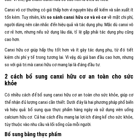
Canxi vô cơ thường có giá thấp hơn vì nguyên liệu dễ kiếm và sản xuất ít
tốn kém. Tuy nhiên, khi
so sánh canxi hữu cơ và vô cơ
về mặt chi phí,
người dùng nên cân nhắc đến hiệu quả và tác dụng phụ. Mặc dù canxi vô
cơ rẻ hơn, nhưng nếu sử dụng lâu dài, tỉ lệ gặp phải tác dụng phụ cũng
cao hơn.
Canxi hữu cơ giúp hấp thụ tốt hơn và ít gây tác dụng phụ, từ đó tiết
kiệm chi phí y tế trong tương lai. Vì vậy, dù giá ban đầu cao hơn, nhưng
so với giá trị mà canxi hữu cơ mang lại là đáng đầu tư.
2 cách bổ sung canxi hữu cơ an toàn cho sức
khỏe
Có nhiều cách để bổ sung canxi hữu cơ an toàn cho sức khỏe, giúp cơ
thể nhận đủ lượng canxi cần thiết. Dưới đây là hai phương pháp phổ biến
và hiệu quả: bổ sung qua thực phẩm hàng ngày và sử dụng viên uống
calcium hữu cơ. Cả hai cách đều mang lại lợi ích đáng kể cho sức khỏe,
tùy thuộc vào nhu cầu và lối sống của mỗi người.
Bổ sung bằng thực phẩm