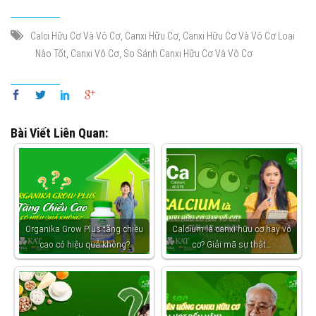
,
,
Calci Hữu Cơ Và Vô Cơ
Canxi Hữu Cơ
Canxi Hữu Cơ Và Vô Cơ Loại
,
,
Nào Tốt
Canxi Vô Cơ
So Sánh Canxi Hữu Cơ Và Vô Cơ
Bài Viết Liên Quan:
Organika Grow Plus tăng chiều
Calcium là canxi hữu cơ hay vô
cao có hiệu quả không?
cơ? Giải mã sự thật…