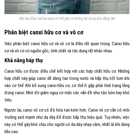
Việc lựa chọn sai loại canxi có thể gây ra những tác dụng phụ đáng tiếc
Phân biệt canxi hữu cơ và vô cơ
Việc phân biệt canxi hữu cơ và vô cơ là điều rất quan trọng. Canxi hữu
cơ và vô cơ có nguồn gốc, tính chất và tác dụng rất khác nhau.
Khả năng hấp thụ
Canxi hữu cơ được điều chế kết hợp với các hợp chất hữu cơ. Những
hợp chất này giúp canxi dễ dàng tan trong nước và hấp thụ tốt hơn khi
vào cơ thể. Khi bổ sung canxi hữu cơ, cơ thể ít gặp phải tình trạng lắng
đọng canxi. Nhờ đó giảm nguy cơ mắc các vấn đề như táo bón hay khó
tiêu.
Ngược lại, canxi vô cơ có độ hòa tan kém hơn. Canxi vô cơ cần có môi
trường axit mạnh như dạ dày để được hấp thụ hiệu quả. Tuy nhiên, việc
này có thể gây khó chịu cho người có dạ dày nhạy cảm, nhất là khi dùng
liều cao.