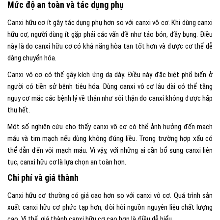
Mức độ an toàn và tác dụng phụ
Canxi hữu cơ ít gây tác dụng phụ hơn so với canxi vô cơ. Khi dùng canxi
hữu cơ, người dùng ít gặp phải các vấn đề như táo bón, đầy bụng. Điều
này là do canxi hữu cơ có khả năng hòa tan tốt hơn và được cơ thể dễ
dàng chuyển hóa.
Canxi vô cơ có thể gây kích ứng dạ dày. Điều này đặc biệt phổ biến ở
người có tiền sử bệnh tiêu hóa. Dùng canxi vô cơ lâu dài có thể tăng
nguy cơ mắc các bệnh lý về thận như sỏi thận do canxi không được hấp
thu hết.
Một số nghiên cứu cho thấy canxi vô cơ có thể ảnh hưởng đến mạch
máu và tim mạch nếu dùng không đúng liều. Trong trường hợp xấu có
thể dẫn đến vôi mạch máu. Vì vậy, với những ai cần bổ sung canxi liên
tục, canxi hữu cơ là lựa chọn an toàn hơn.
Chi phí và giá thành
Canxi hữu cơ thường có giá cao hơn so với canxi vô cơ. Quá trình sản
xuất canxi hữu cơ phức tạp hơn, đòi hỏi nguồn nguyên liệu chất lượng
cao. Vì thế, giá thành canxi hữu cơ cao hơn là điều dễ hiểu.