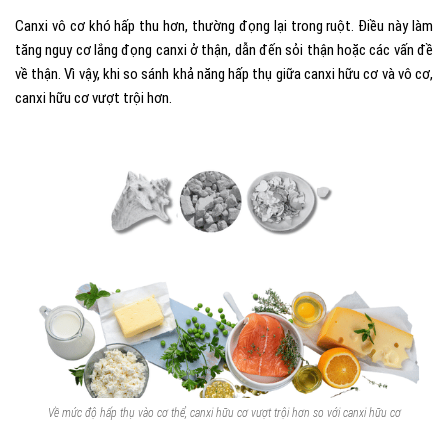
Canxi vô cơ khó hấp thu hơn, thường đọng lại trong ruột. Điều này làm
tăng nguy cơ lắng đọng canxi ở thận, dẫn đến sỏi thận hoặc các vấn đề
về thận. Vì vậy, khi so sánh khả năng hấp thụ giữa canxi hữu cơ và vô cơ,
canxi hữu cơ vượt trội hơn.
Về mức độ hấp thụ vào cơ thể, canxi hữu cơ vượt trội hơn so với canxi hữu cơ