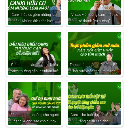
Canxi hữu cơ gồm những loại
Vì sao viên uống canxi hữu cơ
nào? Những điều cần biết…
trở thành "xu hướng"?
Điểm danh các dấu hiệu thiếu
Thực phẩm giảm mỡ máu - Bảo
canxi thường gặp, dễ nhận biết
bối sức khỏe cho tim mạch
Bổ sung dinh dưỡng cho người
Canxi cho tuổi dậy thì: Bí quyết
loãng xương sao cho đúng?
tăng chiều cao cho…