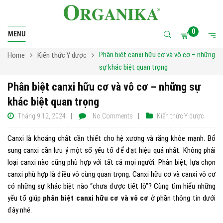
0
MENU
Phân biệt canxi hữu cơ và vô cơ – những
Home
Kiến thức Y dược
sự khác biệt quan trọng
Phân biệt canxi hữu cơ và vô cơ – những sự
khác biệt quan trọng
Tháng 9 12, 2024
No Comments
Kiến thức Y dược
Canxi là khoáng chất cần thiết cho hệ xương và răng khỏe mạnh. Bổ
sung canxi cần lưu ý một số yếu tố để đạt hiệu quả nhất. Không phải
loại canxi nào cũng phù hợp với tất cả mọi người. Phân biệt, lựa chọn
canxi phù hợp là điều vô cùng quan trọng. Canxi hữu cơ và canxi vô cơ
có những sự khác biệt nào “chưa được tiết lộ”? Cùng tìm hiểu những
yếu tố giúp
phân biệt canxi hữu cơ và vô cơ
ở phần thông tin dưới
đây nhé.