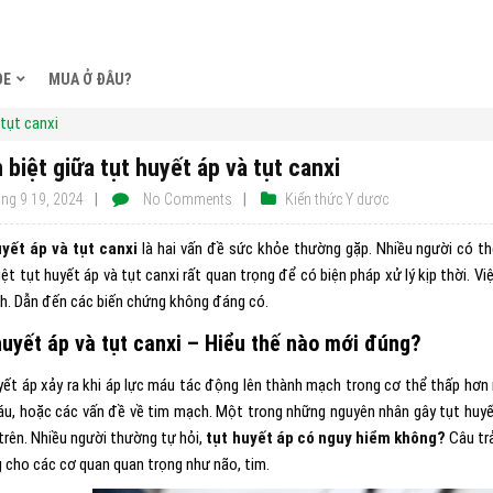
ỎE
MUA Ở ĐÂU?
 tụt canxi
 biệt giữa tụt huyết áp và tụt canxi
ng 9 19, 2024
No Comments
Kiến thức Y dược
yết áp và tụt canxi
là hai vấn đề sức khỏe thường gặp. Nhiều người có th
ệt tụt huyết áp và tụt canxi rất quan trọng để có biện pháp xử lý kịp thời.
Vi
ch. Dẫn đến các biến chứng không đáng có.
huyết áp và tụt canxi – Hiểu thế nào mới đúng?
yết áp xảy ra khi áp lực máu tác động lên thành mạch trong cơ thể thấp hơn 
u, hoặc các vấn đề về tim mạch. Một trong những nguyên nhân gây tụt huyết á
trên. Nhiều người thường tự hỏi,
tụt huyết áp có nguy hiểm không?
Câu trả
 cho các cơ quan quan trọng như não, tim.