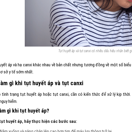
Tụt huyết áp và tụt canxi có nhiều dấu hiệu nhận biết
huyết áp và hạ canxi khác nhau về bản chất nhưng tương đồng về một số biểu 
cơ sở y tế sớm nhất.
àm gì khi tụt huyết áp và tụt canxi
p tình trạng tụt huyết áp hoặc tụt canxi, cần có kiến thức để xử lý kịp thời
nguy hiểm.
àm gì khi tụt huyết áp?
 tụt huyết áp, hãy thực hiện các bước sau:
Nằm xuống và nâng chân lên cao hơn tim để máu lưu thông trở lại.