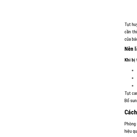
Tụt hu
cần th
của bác
Nên l
Khi bị
Tụt ca
Bổ sun
Cách
Phòng n
hiệu qu