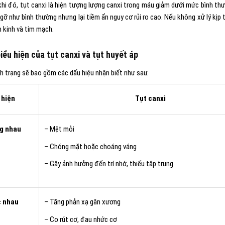
khi đó, tụt canxi là hiện tượng lượng canxi trong máu giảm dưới mức bình thư
ngỡ như bình thường nhưng lại tiềm ẩn nguy cơ rủi ro cao. Nếu không xử lý kịp
n kinh và tim mạch.
iểu hiện của tụt canxi và tụt huyết áp
nh trạng sẽ bao gồm các dấu hiệu nhận biết như sau:
 hiện
Tụt canxi
g nhau
– Mệt mỏi
– Chóng mặt hoặc choáng váng
– Gây ảnh hưởng đến trí nhớ, thiếu tập trung
c nhau
– Tăng phản xạ gân xương
– Co rút cơ, đau nhức cơ