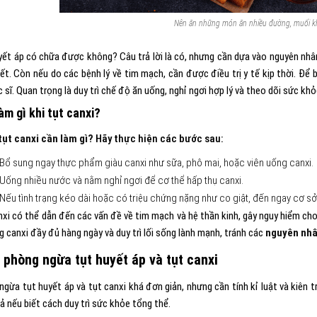
Nên ăn những món ăn nhiều đường, muối khi
yết áp có chữa được không? Câu trả lời là có, nhưng cần dựa vào nguyên nhân
iết. Còn nếu do các bệnh lý về tim mạch, cần được điều trị y tế kịp thời. Để
 sĩ. Quan trọng là duy trì chế độ ăn uống, nghỉ ngơi hợp lý và theo dõi sức khỏ
àm gì khi tụt canxi?
 tụt canxi cần làm gì?
Hãy thực hiện các bước sau:
Bổ sung ngay thực phẩm giàu canxi như sữa, phô mai, hoặc viên uống canxi.
Uống nhiều nước và nằm nghỉ ngơi để cơ thể hấp thụ canxi.
Nếu tình trạng kéo dài hoặc có triệu chứng nặng như co giật, đến ngay cơ sở y
nxi có thể dẫn đến các vấn đề về tim mạch và hệ thần kinh, gây nguy hiểm ch
g canxi đầy đủ hàng ngày và duy trì lối sống lành mạnh, tránh các
nguyên nhâ
 phòng ngừa tụt huyết áp và tụt canxi
gừa tụt huyết áp và tụt canxi khá đơn giản, nhưng cần tính kỉ luật và kiên t
ả nếu biết cách duy trì sức khỏe tổng thể.