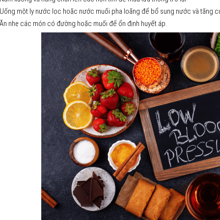
Uống một ly nước lọc hoặc nước muối pha loãng để bổ sung nước và tăng c
Ăn nhẹ các món có đường hoặc muối để ổn định huyết áp.