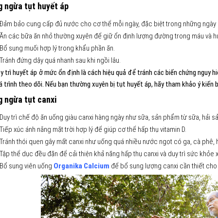
 ngừa tụt huyết áp
Đảm bảo cung cấp đủ nước cho cơ thể mỗi ngày, đặc biệt trong những ngày 
Ăn các bữa ăn nhỏ thường xuyên để giữ ổn định lượng đường trong máu và hu
Bổ sung muối hợp lý trong khẩu phần ăn.
Tránh đứng dậy quá nhanh sau khi ngồi lâu.
uy trì huyết áp ở mức ổn định là cách hiệu quả để tránh các biến chứng nguy h
 trình theo dõi. Nếu bạn thường xuyên bị tụt huyết áp, hãy tham khảo ý kiến 
 ngừa tụt canxi
Duy trì chế độ ăn uống giàu canxi hàng ngày như sữa, sản phẩm từ sữa, hải sả
Tiếp xúc ánh nắng mặt trời hợp lý để giúp cơ thể hấp thụ vitamin D.
Tránh thói quen gây mất canxi như uống quá nhiều nước ngọt có ga, cà phê, 
Tập thể dục đều đặn để cải thiện khả năng hấp thụ canxi và duy trì sức khỏe
Bổ sung viên uống
Organika Calcium
để bổ sung lượng canxi cần thiết cho