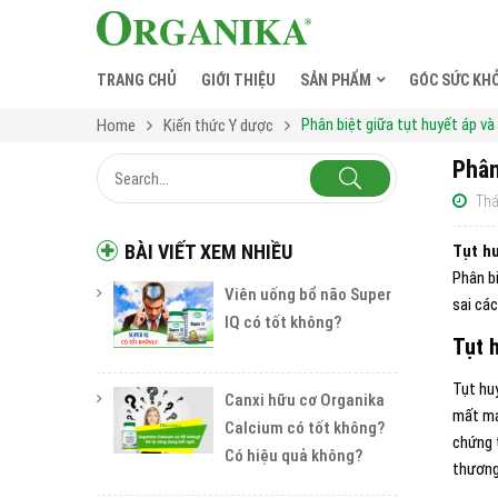
TRANG CHỦ
GIỚI THIỆU
SẢN PHẨM
GÓC SỨC KH
Phân biệt giữa tụt huyết áp và
Home
Kiến thức Y dược
Phân
Thá
BÀI VIẾT XEM NHIỀU
Tụt hu
Phân bi
Viên uống bổ não Super
sai cá
IQ có tốt không?
Tụt 
Tụt hu
Canxi hữu cơ Organika
mất má
Calcium có tốt không?
chứng 
Có hiệu quả không?
thương