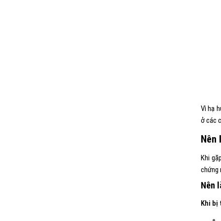
Vì hạ 
ở các 
Nên l
Khi gặ
chứng 
Nên l
Khi bị