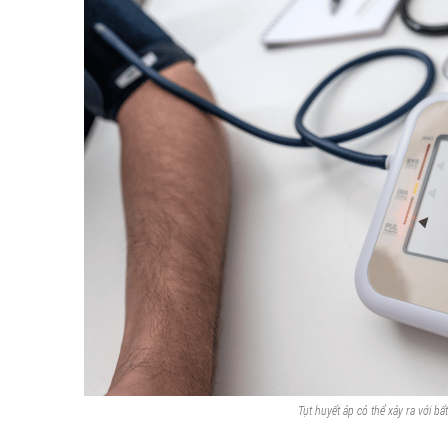
Tụt huyết áp có thể xảy ra với bất