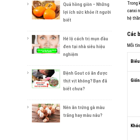
Trong 
Quả hồng giòn – Những
canxi 
lợi ích sức khỏe ít người
hệ thầ
biết
Các b
Hé lộ cách trị mụn đầu
Mỗi tì
đen tại nhà siêu hiệu
nghiệm
Biểu
Bệnh Gout có ăn được
Giốn
thịt vịt không? Bạn đã
biết chưa?
Nên ăn trứng gà màu
trắng hay màu nâu?
Khá