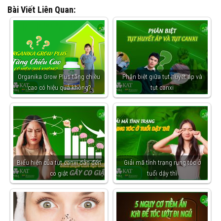
Bài Viết Liên Quan:
Organika Grow Plus tăng chiều
Phân biệt giữa tụt huyết áp và
cao có hiệu quả không?
tụt canxi
Biểu hiện của tụt canxi dẫn đến
Giải mã tình trạng rụng tóc ở
co giật
tuổi dậy thì