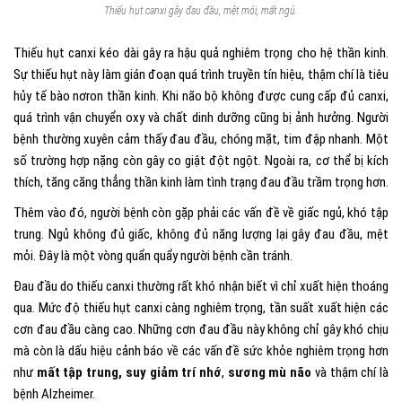
Thiếu hụt canxi gây đau đầu, mệt mỏi, mất ngủ.
Thiếu hụt canxi kéo dài gây ra hậu quả nghiêm trọng cho hệ thần kinh.
Sự thiếu hụt này làm gián đoạn quá trình truyền tín hiệu, thậm chí là tiêu
hủy tế bào nơron thần kinh. Khi não bộ không được cung cấp đủ canxi,
quá trình vận chuyển oxy và chất dinh dưỡng cũng bị ảnh hưởng. Người
bệnh thường xuyên cảm thấy đau đầu, chóng mặt, tim đập nhanh. Một
số trường hợp nặng còn gây co giật đột ngột. Ngoài ra, cơ thể bị kích
thích, tăng căng thẳng thần kinh làm tình trạng đau đầu trầm trọng hơn.
Thêm vào đó, người bệnh còn gặp phải các vấn đề về giấc ngủ, khó tập
trung. Ngủ không đủ giấc, không đủ năng lượng lại gây đau đầu, mệt
mỏi. Đây là một vòng quẩn quẩy người bệnh cần tránh.
Đau đầu do thiếu canxi thường rất khó nhận biết vì chỉ xuất hiện thoáng
qua. Mức độ thiếu hụt canxi càng nghiêm trọng, tần suất xuất hiện các
cơn đau đầu càng cao. Những cơn đau đầu này không chỉ gây khó chịu
mà còn là dấu hiệu cảnh báo về các vấn đề sức khỏe nghiêm trọng hơn
như
mất tập trung, suy giảm trí nhớ
,
sương mù não
và thậm chí là
bệnh Alzheimer.