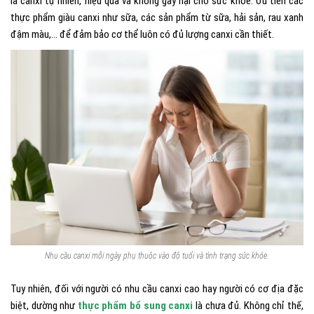
là canxi tự nhiên, hiệu quả và không gây hại cho sức khỏe. Ưu tiên các
thực phẩm giàu canxi như sữa, các sản phẩm từ sữa, hải sản, rau xanh
đậm màu,… để đảm bảo cơ thể luôn có đủ lượng canxi cần thiết.
Nhu cầu canxi mỗi ngày phụ thuộc vào độ tuổi và tình trạng sức khỏe.
Tuy nhiên, đối với người có nhu cầu canxi cao hay người có cơ địa đặc
biệt, dường như
thực phẩm bổ sung canxi
là chưa đủ. Không chỉ thế,