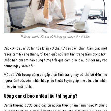
Thiếu hụt canxi khiến phụ nữ kinh nguyệt càng mệt mỏi thêm.
Các cơn đau nhức lan tỏa khắp cơ thể, từ đầu đến chân. Cảm giác mệt
rã rời, tâm lý căng thẳng, rối loạn giấc ngủ làm tình trạng trầm trọng hơn.
Chắc hẳn chị em nào cũng từng trải qua cảm giác đau dữ dội này vào
những ngày “đèn đỏ”.
Một số đối tượng cũng dễ gặp phải tình trạng này có thể kể đến như
người lớn tuổi, bệnh nhân hậu phẫu thuật tuyến giáp, mẹ bầu, bệnh nhân
mắc bệnh mãn tính…
Uống canxi bao nhiêu lâu thì ngưng?
Canxi thường được cung cấp từ nguồn thực phẩm hàng ngày. Vì chúng