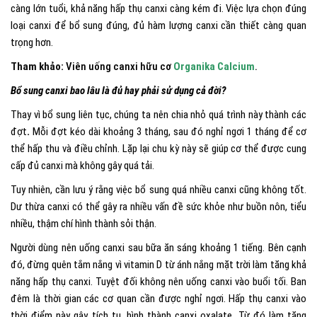
càng lớn tuổi, khả năng hấp thụ canxi càng kém đi. Việc lựa chọn đúng
loại canxi để bổ sung đúng, đủ hàm lượng canxi cần thiết càng quan
trọng hơn.
Tham khảo:
Viên uống canxi hữu cơ
Organika Calcium
.
Bổ sung canxi bao lâu là đủ hay phải sử dụng cả đời?
Thay vì bổ sung liên tục, chúng ta nên chia nhỏ quá trình này thành các
đợt
.
Mỗi đợt kéo dài khoảng 3 tháng, sau đó nghỉ ngơi 1 tháng để cơ
thể hấp thu và điều chỉnh. Lặp lại chu kỳ này sẽ giúp cơ thể được cung
cấp đủ canxi mà không gây quá tải.
Tuy nhiên, cần lưu ý rằng việc bổ sung quá nhiều canxi cũng không tốt.
Dư thừa canxi có thể gây ra nhiều vấn đề sức khỏe như buồn nôn, tiểu
nhiều, thậm chí hình thành sỏi thận.
Người dùng nên uống canxi sau bữa ăn sáng khoảng 1 tiếng. Bên cạnh
đó, đừng quên tắm nắng vì vitamin D từ ánh nắng mặt trời làm tăng khả
năng hấp thụ canxi. Tuyệt đối không nên uống canxi vào buổi tối. Ban
đêm là thời gian các cơ quan cần được nghỉ ngơi. Hấp thụ canxi vào
thời điểm này gây tích tụ, hình thành canxi oxalate. Từ đó làm tăng