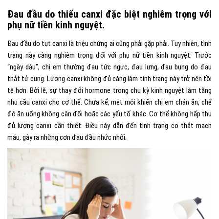
Đau đầu do thiếu canxi đặc biệt nghiêm trọng với
phụ nữ tiền kinh nguyệt.
Đau đầu do tụt canxi là triệu chứng ai cũng phải gặp phải. Tuy nhiên, tình
trạng này càng nghiêm trọng đối với phụ nữ tiền kinh nguyệt. Trước
“ngày dâu”, chị em thường đau tức ngực, đau lưng, đau bụng do đau
thắt tử cung. Lượng canxi không đủ càng làm tình trạng này trở nên tồi
tệ hơn. Bởi lẽ, sự thay đổi hormone trong chu kỳ kinh nguyệt làm tăng
nhu cầu canxi cho cơ thể. Chưa kể, mệt mỏi khiến chị em chán ăn, chế
độ ăn uống không cân đối hoặc các yếu tố khác. Cơ thể không hấp thụ
đủ lượng canxi cần thiết. Điều này dẫn đến tình trạng co thắt mạch
máu, gây ra những cơn đau đầu nhức nhối.