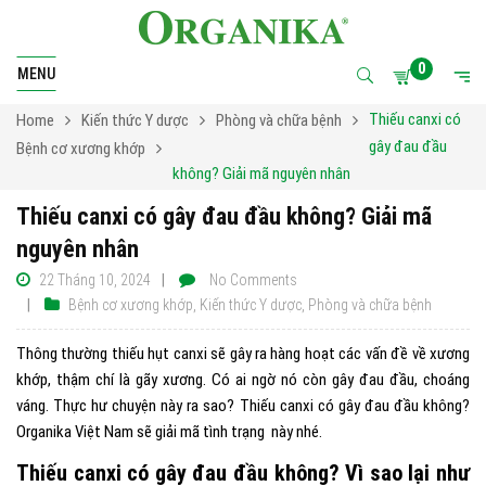
0
MENU
Thiếu canxi có
Home
Kiến thức Y dược
Phòng và chữa bệnh
gây đau đầu
Bệnh cơ xương khớp
không? Giải mã nguyên nhân
Thiếu canxi có gây đau đầu không? Giải mã
nguyên nhân
22 Tháng 10, 2024
No Comments
Bệnh cơ xương khớp
,
Kiến thức Y dược
,
Phòng và chữa bệnh
Thông thường thiếu hụt canxi sẽ gây ra hàng hoạt các vấn đề về xương
khớp, thậm chí là gãy xương. Có ai ngờ nó còn gây đau đầu, choáng
váng. Thực hư chuyện này ra sao? Thiếu canxi có gây đau đầu không?
Organika Việt Nam sẽ giải mã tình trạng này nhé.
Thiếu canxi có gây đau đầu không? Vì sao lại như