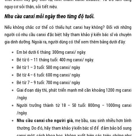
nguy cơ sỏi thận, sỏi tiết niệu.
Nhu cầu canxi mỗi ngày theo từng độ tuổi.
Nếu không chắc cơ thể có thiếu hụt canxi hay không? Đối với những
người có nhu cầu canxi đặc biệt hãy tham khảo ý kiến bác sĩ và chuyên
gia dinh dưỡng. Ngoài ra, người dùng có thể xem thêm bảng dưới đây:
Em bé dưới 6 tháng: 300mg canxi/ ngày.
Bé từ 6 – 11 tháng tuổi: 400 mg canxi/ ngày.
Bé từ 1 – 3 tuổi: 500 mg canxi/ ngày.
Bé từ 4 – 6 tuổi: 600 mg canxi/ ngày.
Bé từ 7 – 9 tuổi: 700 mg canxi/ ngày.
Giai đoạn dậy thì, phát triển mạnh mẽ cần khoảng 1200 mg canxi
/ngày.
Người trưởng thành từ 18 – 50 tuổi: 800mg – 1000mg canxi
/ngày.
Nhu cầu canxi cho người già
, mẹ bầu, sau sinh
nhiều hơn bình
thường. Do đó, hãy tham khảo ý kiến bác sĩ để đảm bảo bổ sung
canxi một cách khoa học, không xuất hiện các triệu chứng như