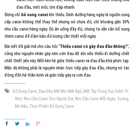
đau đầu, mệt mỏi, tim đập nhanh.
Đừng chỉ
bổ sung canxi
khi thiếu. Dinh dưỡng hàng ngày là nguồn cung
cấp canxi không thể thay thế nhưng nó chưa đủ, chỉ khoảng gần 30%
nhu cầu canxi hàng ngày. Dù ăn uống đầy đủ, chúng ta vẫn cần bổ sung
thêm canxi để đảm bảo đủ lượng cần thiết mỗi ngày.
Bài viết đã giải mã cho câu hỏi “
Thiếu canxi có gây đau đầu không
?”,
cũng như nguyên nhân gây nên cơn đau dữ dội nếu thiếu đi dưỡng chất
chất thiết yếu này. Mối liên hệ giữa thiếu canxi và đau đầu khá phức tạp.
Mặc dù không phải là nguyên nhân trực tiếp gây đau đầu, nhưng nó tác
động đến hệ thần kinh và gián tiếp gây ra cơn đau.
,
,
Bổ Sung Canxi
Đau Đầu Mệt Mỏi Mất Ngủ
Mất Tập Trung Suy Giảm Trí
,
,
,
Nhớ
Nhu Cầu Canxi Cho Người Già
Nhu Cầu Canxi Mỗi Ngày
Sương
,
Mù Não
Thực Phẩm Bổ Sung Canxi