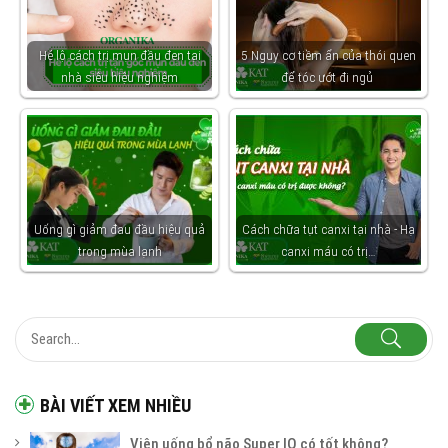
Hé lộ cách trị mụn đầu đen tại
5 Nguy cơ tiềm ẩn của thói quen
nhà siêu hiệu nghiệm
để tóc ướt đi ngủ
Uống gì giảm đau đầu hiệu quả
Cách chữa tụt canxi tại nhà - Hạ
trong mùa lạnh
canxi máu có trị…
BÀI VIẾT XEM NHIỀU
Viên uống bổ não Super IQ có tốt không?