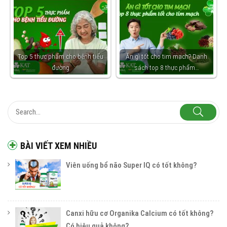
Top 5 thực phẩm cho bệnh tiểu
Ăn gì tốt cho tim mạch? Danh
đường
sách top 8 thực phẩm…
BÀI VIẾT XEM NHIỀU
Viên uống bổ não Super IQ có tốt không?
Canxi hữu cơ Organika Calcium có tốt không?
Có hiệu quả không?