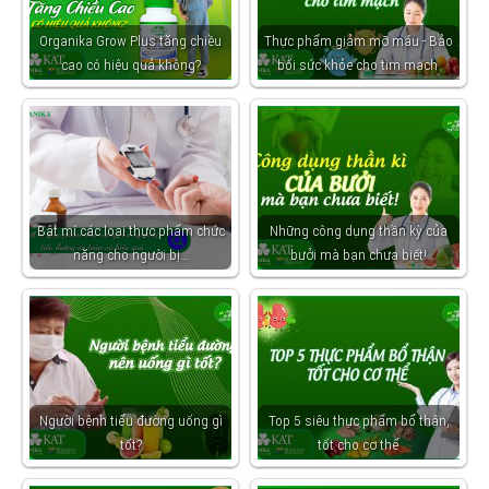
Organika Grow Plus tăng chiều
Thực phẩm giảm mỡ máu - Bảo
cao có hiệu quả không?
bối sức khỏe cho tim mạch
Bật mí các loại thực phẩm chức
Những công dụng thần kỳ của
năng cho người bị…
bưởi mà bạn chưa biết!
Người bệnh tiểu đường uống gì
Top 5 siêu thực phẩm bổ thận,
tốt?
tốt cho cơ thể