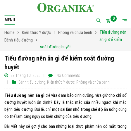
0
MENU
Tiểu đường nên
Home
Kiến thức Y dược
Phòng và chữa bệnh
ăn gì để kiểm
Bệnh tiểu đường
soát đường huyết
Tiểu đường nên ăn gì để kiểm soát đường
huyết
27 Tháng 10, 2025
No Comments
Bệnh tiểu đường
,
Kiến thức Y dược
,
Phòng và chữa bệnh
Tiểu đường nên ăn gì
để vừa đảm bảo dinh dưỡng, vừa giữ cho chỉ số
đường huyết luôn ổn định? Đây là thắc mắc của nhiều người khi mắc
bệnh tiểu đường. Bởi lẽ, chỉ một sai lầm nhỏ trong chế độ ăn uống cũng
có thể làm tăng nguy cơ biến chứng của tiểu đường.
Bài viết này sẽ gợi ý cho bạn những loại thực phẩm nên có mặt trong