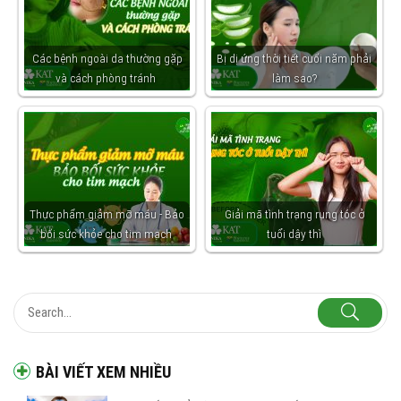
Các bệnh ngoài da thường gặp
Bị dị ứng thời tiết cuối năm phải
và cách phòng tránh
làm sao?
Thực phẩm giảm mỡ máu - Bảo
Giải mã tình trạng rụng tóc ở
bối sức khỏe cho tim mạch
tuổi dậy thì
BÀI VIẾT XEM NHIỀU