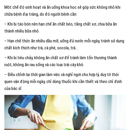
Môt chế độ sinh hoạt và ăn uống khoa học sẽ góp sức không nhỏ khi
chữa bệnh đại tràng, do đó người bệnh cần:
– Khi bị táo bón nên hạn chế ăn chất béo, tăng chất xơ, chia bữa ăn
thành nhiều bữa nhỏ.
– Hạn chế thức ăn nhiều dầu mỡ, uống đủ nước mỗi ngày, tránh sử dụng
chất kích thích như trà, cà phê, socola, trà…
– Khi bị tiêu chảy, không ăn chất xơ để tránh làm tổn thương thành
ruột, không ăn rau sống và các loại trái cây khô.
– Điều chỉnh lại thời gian làm việc và nghỉ ngơi cho hợp lý, duy trì thói
quen vận động mỗi ngày, chỉ dùng thuốc khi cần thiết và theo chỉ định
của bác sĩ.