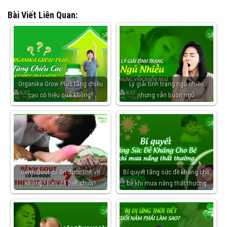
Bài Viết Liên Quan:
Organika Grow Plus tăng chiều
Lý giải tình trạng ngủ nhiều
cao có hiệu quả không?
nhưng vẫn buồn ngủ
Bệnh Gout có ăn được thịt vịt
Bí quyết tăng sức đề kháng cho
không? Bạn đã biết chưa?
bé khi mưa nắng thất thường