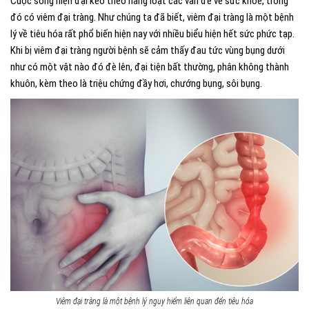
Cuộc sống hiện đại kéo theo hàng loạt các vấn đề về sức khỏe, trong
đó có viêm đại tràng. Như chúng ta đã biết, viêm đại tràng là một bệnh
lý về tiêu hóa rất phổ biến hiện nay với nhiều biểu hiện hết sức phức tạp.
Khi bị viêm đại tràng người bệnh sẽ cảm thấy đau tức vùng bụng dưới
như có một vật nào đó đè lên, đại tiện bất thường, phân không thành
khuôn, kèm theo là triệu chứng đầy hơi, chướng bụng, sôi bụng.
Viêm đại tràng là một bệnh lý nguy hiểm liên quan đến tiêu hóa