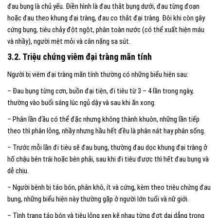
đau bụng là chủ yếu. Điền hình là đau thắt bụng dưới, đau từng đoạn
hoặc đau theo khung đại tràng, đau co thắt đại tràng. Đôi khi còn gây
cứng bụng, tiêu chảy đột ngột, phân toàn nước (có thể xuất hiện máu
và nhầy), người mệt mỏi và cân nặng sa sút.
3.2. Triệu chứng viêm đại tràng mãn tính
Người bị viêm đại tràng mãn tính thường có những biểu hiện sau:
– Đau bụng từng cơn, buồn đại tiện, đi tiêu từ 3 – 4 lần trong ngày,
thường vào buổi sáng lúc ngủ dậy và sau khi ăn xong.
– Phân lần đầu có thể đặc nhưng không thành khuôn, những lần tiếp
theo thì phân lỏng, nhầy nhưng hầu hết đều là phân nát hay phân sống.
– Trước mỗi lần đi tiêu sẽ đau bụng, thường đau dọc khung đại tràng ở
hố chậu bên trái hoặc bên phải, sau khi đi tiêu được thì hết đau bụng và
dễ chịu.
– Người bệnh bị táo bón, phân khô, ít và cứng, kèm theo triệu chứng đau
bụng, những biểu hiện này thường gặp ở người lớn tuổi và nữ giới.
– Tình trạng táo bón và tiêu lỏng xen kẽ nhau từng đợt dai dẳng trong