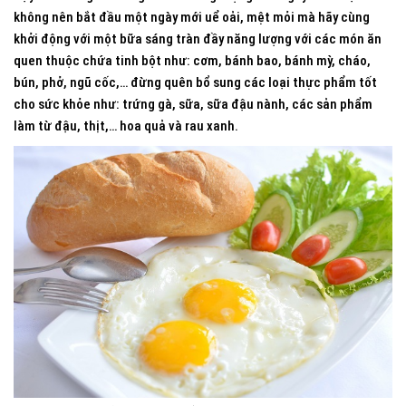
không nên bắt đầu một ngày mới uể oải, mệt mỏi mà hãy cùng
khởi động với một bữa sáng tràn đầy năng lượng với các món ăn
quen thuộc chứa tinh bột như: cơm, bánh bao, bánh mỳ, cháo,
bún, phở, ngũ cốc,… đừng quên bổ sung các loại thực phẩm tốt
cho sức khỏe như: trứng gà, sữa, sữa đậu nành, các sản phẩm
làm từ đậu, thịt,… hoa quả và rau xanh.