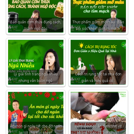
Bảo quản cơm thừa đúng cách,
Thực phẩm giảm mỡ máu - Bảo
tránh ngộ độc
bối sức khỏe cho tim mạch
Lý giải tình trạng ngủ nhiều
Cách trị rụng tóc tại nhà đơn
nhưng vẫn buồn ngủ
giản và hiệu quả có…
Ăn món gì ngày tết cho đỡ ngán
Bệnh Gout có ăn được thịt vịt
lại tốt cho sức khỏe?
không? Bạn đã biết chưa?