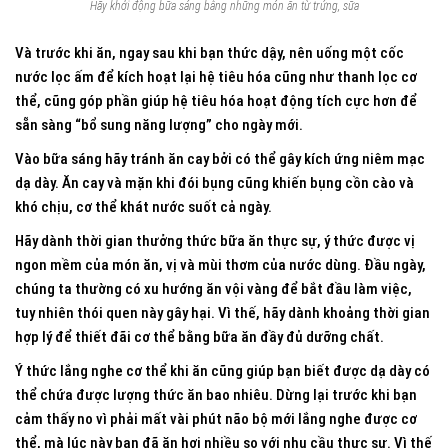
Hãy khởi động bữa sáng bằng những món ăn từ trứng, sữa
Và trước khi ăn, ngay sau khi bạn thức dậy, nên uống một cốc
nước lọc ấm để kích hoạt lại hệ tiêu hóa cũng như thanh lọc cơ
thể, cũng góp phần giúp hệ tiêu hóa hoạt động tích cực hơn để
sẵn sàng “bổ sung năng lượng” cho ngày mới.
Vào bữa sáng hãy tránh ăn cay bởi có thể gây kích ứng niêm mạc
dạ dày. Ăn cay và mặn khi đói bụng cũng khiến bụng cồn cào và
khó chịu, cơ thể khát nước suốt cả ngày.
Hãy dành thời gian thưởng thức bữa ăn thực sự, ý thức được vị
ngon mềm của món ăn, vị và mùi thơm của nước dùng. Đầu ngày,
chúng ta thường có xu hướng ăn vội vàng để bắt đầu làm việc,
tuy nhiên thói quen này gây hại. Vì thế, hãy dành khoảng thời gian
hợp lý để thiết đãi cơ thể bằng bữa ăn đầy đủ dưỡng chất.
Ý thức lắng nghe cơ thể khi ăn cũng giúp bạn biết được dạ dày có
thể chứa được lượng thức ăn bao nhiêu. Dừng lại trước khi bạn
cảm thấy no vì phải mất vài phút não bộ mới lắng nghe được cơ
thể, mà lúc này bạn đã ăn hơi nhiều so với nhu cầu thực sự. Vì thế