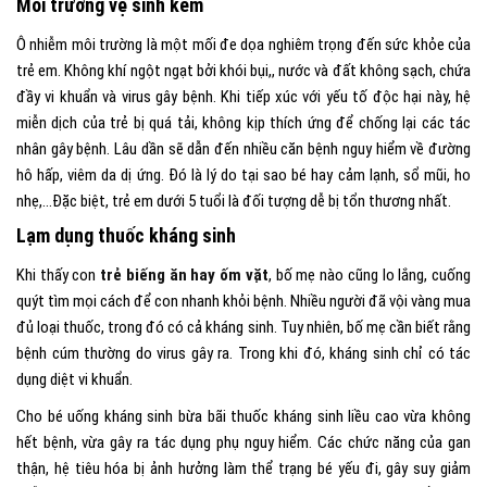
Môi trường vệ sinh kém
Ô nhiễm môi trường là một mối đe dọa nghiêm trọng đến sức khỏe của
trẻ em. Không khí ngột ngạt bởi khói bụi,, nước và đất không sạch, chứa
đầy vi khuẩn và virus gây bệnh. Khi tiếp xúc với yếu tố độc hại này, hệ
miễn dịch của trẻ bị quá tải, không kịp thích ứng để chống lại các tác
nhân gây bệnh. Lâu dần sẽ dẫn đến nhiều căn bệnh nguy hiểm về đường
hô hấp, viêm da dị ứng. Đó là lý do tại sao bé hay cảm lạnh, sổ mũi, ho
nhẹ,…Đặc biệt, trẻ em dưới 5 tuổi là đối tượng dễ bị tổn thương nhất.
Lạm dụng thuốc kháng sinh
Khi thấy con
trẻ biếng ăn hay ốm vặt
, bố mẹ nào cũng lo lắng, cuống
quýt tìm mọi cách để con nhanh khỏi bệnh. Nhiều người đã vội vàng mua
đủ loại thuốc, trong đó có cả kháng sinh. Tuy nhiên, bố mẹ cần biết rằng
bệnh cúm thường do virus gây ra. Trong khi đó, kháng sinh chỉ có tác
dụng diệt vi khuẩn.
Cho bé uống kháng sinh bừa bãi thuốc kháng sinh liều cao vừa không
hết bệnh, vừa gây ra tác dụng phụ nguy hiểm. Các chức năng của gan
thận, hệ tiêu hóa bị ảnh hưởng làm thể trạng bé yếu đi, gây suy giảm