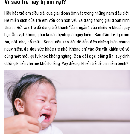
Vì sao trẻ hay bị ốm vặt?
Hầu hết trẻ em đều trải qua giai đoạn ốm vặt trong những năm đầu đời.
Hệ miễn dịch của trẻ em vốn còn non yếu và đang trong giai đoạn hình
thành. Bởi vậy, trẻ dễ dàng trở thành “tầm ngắm” của nhiều vi khuẩn gây
hại. Ốm vặt không phải là căn bệnh quá nguy hiểm. Ban đầu
bé bị cảm
ho
, sốt nhẹ, sổ mũi… Song, nếu kéo dài dễ dẫn đến những biến chứng
nguy hiểm, đe dọa sức khỏe trẻ nhỏ. Không chỉ vậy, ốm vặt khiến trẻ vô
cùng mệt mỏi, quấy khóc không ngừng
. Con còi cọc biếng ăn
, suy dinh
dưỡng khiến cha mẹ khỏi lo lắng. Vậy điều gì khiến trẻ dễ bị nhiễm bệnh?