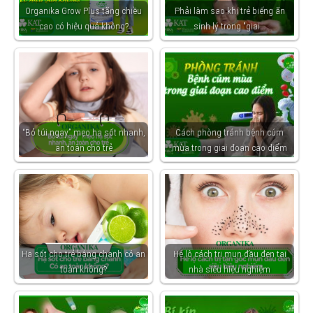
Organika Grow Plus tăng chiều
Phải làm sao khi trẻ biếng ăn
cao có hiệu quả không?
sinh lý trong "giai…
“Bỏ túi ngay” mẹo hạ sốt nhanh,
Cách phòng tránh bệnh cúm
an toàn cho trẻ
mùa trong giai đoạn cao điểm
Hạ sốt cho trẻ bằng chanh có an
Hé lộ cách trị mụn đầu đen tại
toàn không?
nhà siêu hiệu nghiệm