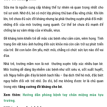
Sữa mẹ là nguồn cung cấp kháng thể tự nhiên và quan trọng nhất cho
trẻ sơ sinh. Nhờ đó, bé có một lớp phòng thủ ban đầu vững chắc. Khi lớn
lên, trẻ chưa đủ sức đề kháng nhưng lại phải thường xuyên phải đối mặt
những đổi của môi trường xung quanh. Cơ thể bé chưa đủ mạnh để
chống lại sự xâm nhập của vi khuẩn, virus.
Đề kháng kém khiến trẻ dễ mắc các bệnh như cảm cúm, viêm họng. Tình
trạng ốm vặt kéo ảnh hưởng đến sức khỏe mà còn cản trở sự phát triển
của trẻ. Bé con luôn ốm yếu, mệt mỏi, chẳng có chút sức lực nào để vui
đùa.
Nhà trẻ, trường mầm non là nơi thường xuyên tiếp xúc nhiều bạn bè.
Môi trường dễ dàng lây nhiễm các bệnh như sốt siêu vi, sốt xuất huyết,
sởi. Nguy hiểm gần đây là bệnh bạch hầu – Đại dịch thế hệ mới, đặc biệt
nguy hiểm đối với trẻ nhỏ. Do đó, bố mẹ không được lơ là chủ quan
trong việc
tăng cường đề kháng cho bé.
Xem thêm:
Hướng dẫn phòng bệnh tay chân miệng mùa tựu
trường.