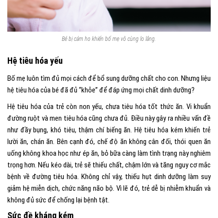
Bé bị cảm ho khiến bố mẹ vô cùng lo lắng.
Hệ tiêu hóa yếu
Bố mẹ luôn tìm đủ mọi cách để bổ sung dưỡng chất cho con. Nhưng liệu
hệ tiêu hóa của bé đã đủ “khỏe” để đáp ứng mọi chất dinh dưỡng?
Hệ tiêu hóa của trẻ còn non yếu, chưa tiêu hóa tốt thức ăn. Vi khuẩn
đường ruột và men tiêu hóa cũng chưa đủ. Điều này gây ra nhiều vấn đề
như đầy bụng, khó tiêu, thậm chí biếng ăn. Hệ tiêu hóa kém khiến trẻ
lười ăn, chán ăn. Bên cạnh đó, chế độ ăn không cân đối, thói quen ăn
uống không khoa học như ép ăn, bỏ bữa càng làm tình trạng này nghiêm
trọng hơn. Nếu kéo dài, trẻ sẽ thiếu chất, chậm lớn và tăng nguy cơ mắc
bệnh về đường tiêu hóa. Không chỉ vậy, thiếu hụt dinh dưỡng làm suy
giảm hệ miễn dịch, chức năng não bộ. Vì lẽ đó, trẻ dễ bị nhiễm khuẩn và
không đủ sức để chống lại bệnh tật.
Sức đề kháng kém