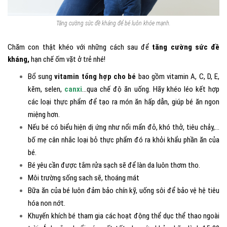
Tăng cường sức đề kháng để bé luôn khỏe mạnh.
Chăm con thật khéo với những cách sau để
tăng cường sức đề
kháng,
hạn chế ốm vặt ở trẻ nhé!
Bổ sung
vitamin tổng hợp cho bé
bao gồm vitamin A, C, D, E,
kẽm, selen,
canxi
…qua chế độ ăn uống. Hãy khéo léo kết hợp
các loại thực phẩm để tạo ra món ăn hấp dẫn, giúp bé ăn ngon
miệng hơn.
Nếu bé có biểu hiện dị ứng như nổi mẩn đỏ, khó thở, tiêu chảy,…
bố mẹ cân nhắc loại bỏ thực phẩm đó ra khỏi khẩu phần ăn của
bé.
Bé yêu cần được tắm rửa sạch sẽ để làn da luôn thơm tho.
Môi trường sống sach sẽ, thoáng mát
Bữa ăn của bé luôn đảm bảo chín kỹ, uống sôi để bảo vệ hệ tiêu
hóa non nớt.
Khuyến khích bé tham gia các hoạt động thể dục thể thao ngoài