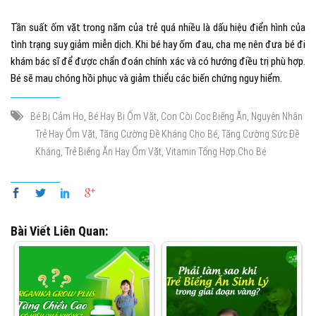
Tần suất ốm vặt trong năm của trẻ quá nhiều là dấu hiệu điển hình của
tình trạng suy giảm miễn dịch. Khi bé hay ốm đau, cha mẹ nên đưa bé đi
khám bác sĩ để được chẩn đoán chính xác và có hướng điều trị phù hợp.
Bé sẽ mau chóng hồi phục và giảm thiểu các biến chứng nguy hiểm.
,
,
,
Bé Bị Cảm Ho
Bé Hay Bị Ốm Vặt
Con Còi Cọc Biếng Ăn
Nguyên Nhân
,
,
Trẻ Hay Ốm Vặt
Tăng Cường Đề Kháng Cho Bé
Tăng Cường Sức Đề
,
,
Kháng
Trẻ Biếng Ăn Hay Ốm Vặt
Vitamin Tổng Hợp Cho Bé
Bài Viết Liên Quan: