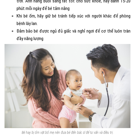
trời. Ánh nắng buổi sáng rất tốt cho sức khỏe, hãy dành 15-20
phút mỗi ngày để bé tắm nắng
Khi bé ốm, hãy giữ bé tránh tiếp xúc với người khác để phòng
bệnh lây lan.
Đảm bảo bé được ngủ đủ giấc và nghỉ ngơi để cơ thể luôn tràn
đầy năng lượng
Bé hay bị ốm vặt bố mẹ nên đưa bé đến bác sĩ để tư vấn và điều trị.