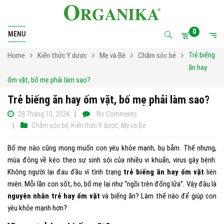
0
MENU
Trẻ biếng
Home
Kiến thức Y dược
Mẹ và Bé
Chăm sóc bé
ăn hay
ốm vặt, bố mẹ phải làm sao?
Trẻ biếng ăn hay ốm vặt, bố mẹ phải làm sao?
28 Tháng 10, 2024
No Comments
Chăm sóc bé
,
Kiến thức Y dược
,
Mẹ và Bé
Bố mẹ nào cũng mong muốn con yêu khỏe mạnh, bụ bẫm. Thế nhưng,
mùa đông về kéo theo sự sinh sôi của nhiều vi khuẩn, virus gây bệnh.
Không người lại đau đầu vì tình trạng
trẻ biếng ăn hay ốm vặt
liên
miên. Mỗi lần con sốt, ho, bố mẹ lại như “ngồi trên đống lửa”. Vậy đâu là
nguyên nhân trẻ hay ốm vặt
và biếng ăn? Làm thế nào để giúp con
yêu khỏe mạnh hơn?