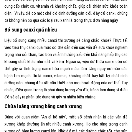
cung cấp chất xơ, vitamin và khoáng chất, giúp cải thiện sức khỏe toàn
diện. Vì vậy, để có một chế độ dinh dưỡng cân đối, đầy đủ canxi, chúng
ta không nên bỏ qua các loại rau xanh lá trong thực đơn hàng ngày.
Bổ sung canxi quá nhiều
Liệu bổ sung càng nhiều canxi thì xương sẽ càng chắc khỏe? Thực tế,
việc tiêu thụ canxi quá mức có thể dẫn đến các vấn đề sức khỏe nghiêm
trọng như sỏi thận, táo bón và ảnh hưởng xấu đến khả năng hấp thụ các
khoáng chất khác như sắt và kẽm. Ngoài ra, việc dư thừa canxi còn có
thể gây ra tình trạng canxi hóa mạch máu, làm tăng nguy cơ mắc các
bệnh tim mạch. Dù là canxi, vitamin, khoáng chất hay bất kỳ chất dinh
dưỡng nào, chúng đều rất cần thiết cho mọi hoạt động của cơ thể. Tuy
nhiên, điều quan trọng là phải dùng lượng vừa đủ, tránh lạm dụng vì điều
đó sẽ gây ra phản tác dụng và gây ra nhiều biến chứng.
Chữa loãng xương bằng canh xương
Đúng với quan niệm “Ăn gì bổ nấy”, một số bệnh nhân bị các vấn đề
xương khớp thường ăn rất nhiều canh xương. Họ cho rằng trong canh
xương có hàm lượng canxi lớn. Nhờ đó mà các dưỡng chất tốt cho sức