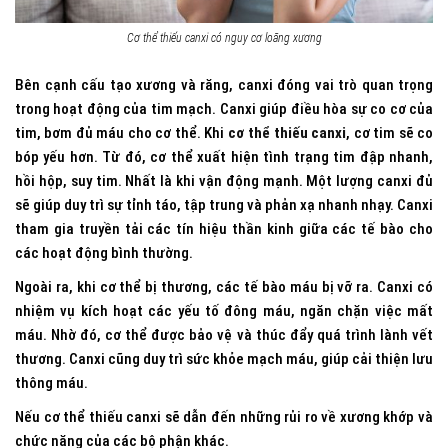
Cơ thể thiếu canxi có nguy cơ loãng xương
Bên cạnh cấu tạo xương và răng, canxi đóng vai trò quan trọng
trong hoạt động của tim mạch. Canxi giúp điều hòa sự co cơ của
tim, bơm đủ máu cho cơ thể. Khi
cơ thể thiếu canxi
, cơ tim sẽ co
bóp yếu hơn. Từ đó, cơ thể xuất hiện tình trạng tim đập nhanh,
hồi hộp, suy tim. Nhất là khi vận động mạnh. Một lượng canxi đủ
sẽ giúp duy trì sự tỉnh táo, tập trung và phản xạ nhanh nhạy. Canxi
tham gia truyền tải các tín hiệu thần kinh giữa các tế bào cho
các hoạt động bình thường.
Ngoài ra, khi cơ thể bị thương, các tế bào máu bị vỡ ra. Canxi có
nhiệm vụ kích hoạt các yếu tố đông máu, ngăn chặn việc mất
máu. Nhờ đó, cơ thể được bảo vệ và thúc đẩy quá trình lành vết
thương. Canxi cũng duy trì sức khỏe mạch máu, giúp cải thiện lưu
thông máu.
Nếu cơ thể thiếu canxi sẽ dẫn đến những rủi ro về xương khớp và
chức năng của các bộ phận khác.